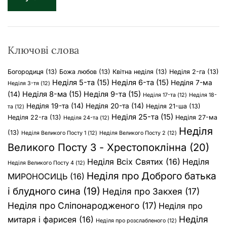
к
:
Ключові слова
Богородиця
(13)
Божа любов
(13)
Квітна неділя
(13)
Неділя 2-га
(13)
Неділя 5-та
(15)
Неділя 6-та
(15)
Неділя 7-ма
Неділя 3-тя
(12)
Неділя 8-ма
(15)
Неділя 9-та
(15)
(14)
Неділя 17-та
(12)
Неділя 18-
Неділя 19-та
(14)
Неділя 20-та
(14)
Неділя 21-ша
(13)
та
(12)
Неділя 25-та
(15)
Неділя 22-га
(13)
Неділя 27-ма
Неділя 24-та
(12)
Неділя
(13)
Неділя Великого Посту 1
(12)
Неділя Великого Посту 2
(12)
Великого Посту 3 - Хрестопоклінна
(20)
Неділя Всіх Святих
(16)
Неділя
Неділя Великого Посту 4
(12)
Неділя про Доброго батька
МИРОНОСИЦЬ
(16)
і блудного сина
(19)
Неділя про Закхея
(17)
Неділя про Сліпонародженого
(17)
Неділя про
Неділя
митаря і фарисея
(16)
Неділя про розслабленого
(12)