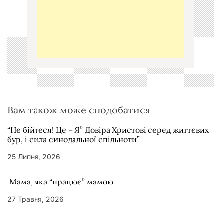
а
п
и
с
і
в
Вам також може сподобатися
“Не бійтеся! Це – Я” Довіра Христові серед життєвих
бур, і сила синодальної спільноти”
25 Липня, 2026
Мама, яка “працює” мамою
27 Травня, 2026