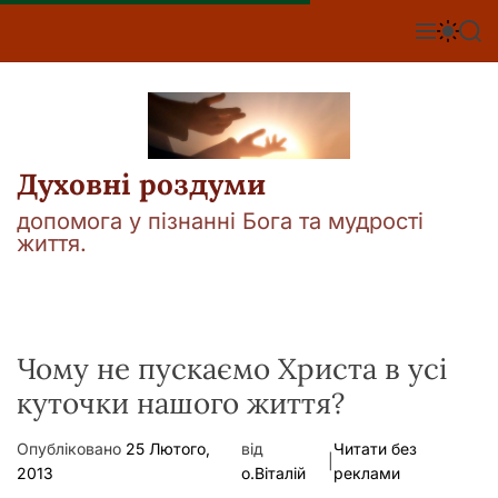
П
е
М
П
П
е
е
о
р
н
р
ш
е
ю
е
у
й
м
к
т
и
к
и
а
Духовні роздуми
д
ч
о
к
допомога у пізнанні Бога та мудрості
о
в
життя.
л
м
ь
і
о
р
с
о
т
в
у
Чому не пускаємо Христа в усі
о
г
куточки нашого життя?
о
р
е
Опубліковано
25 Лютого,
від
Читати без
ж
|
2013
о.Віталій
реклами
и
м