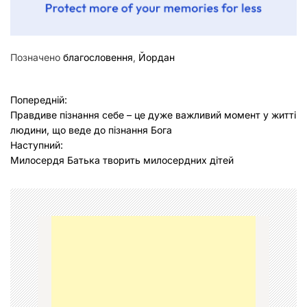
Позначено
благословення
,
Йордан
Н
Попередній:
Правдиве пізнання себе – це дуже важливий момент у житті
а
людини, що веде до пізнання Бога
в
Наступний:
Милосердя Батька творить милосердних дітей
і
г
а
ц
і
я
з