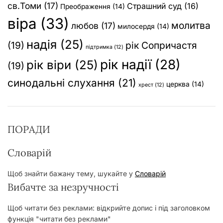
св.Томи
(17)
Страшний суд
(16)
Преображення
(14)
віра
(33)
молитва
любов
(17)
милосердя
(14)
надія
(25)
(19)
рік Сопричастя
підтримка
(12)
рік надії
(28)
рік віри
(25)
(19)
синодальні слухання
(21)
церква
(14)
хрест
(12)
ПОРАДИ
Словарій
Щоб знайти бажану тему, шукайте у
Словарій
Вибачте за незручності
Щоб читати без реклами: відкрийте допис і під заголовком
функція "читати без реклами"