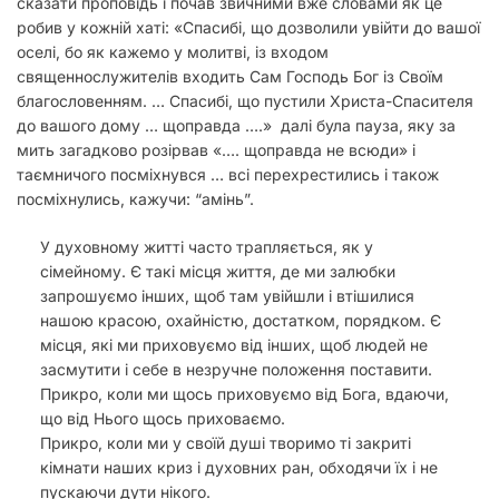
сказати проповідь і почав звичними вже словами як це
робив у кожній хаті: «Спасибі, що дозволили увійти до вашої
оселі, бо як кажемо у молитві, із входом
священнослужителів входить Сам Господь Бог із Своїм
благословенням. … Спасибі, що пустили Христа-Спасителя
до вашого дому … щоправда ….» далі була пауза, яку за
мить загадково розірвав «…. щоправда не всюди» і
таємничого посміхнувся … всі перехрестились і також
посміхнулись, кажучи: “амінь”.
У духовному житті часто трапляється, як у
сімейному. Є такі місця життя, де ми залюбки
запрошуємо інших, щоб там увійшли і втішилися
нашою красою, охайністю, достатком, порядком. Є
місця, які ми приховуємо від інших, щоб людей не
засмутити і себе в незручне положення поставити.
Прикро, коли ми щось приховуємо від Бога, вдаючи,
що від Нього щось приховаємо.
Прикро, коли ми у своїй душі творимо ті закриті
кімнати наших криз і духовних ран, обходячи їх і не
пускаючи дути нікого.