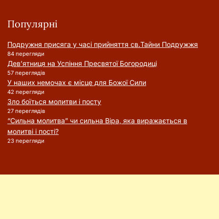
Популярні
Подружня присягa у часі прийняття cв.Тайни Подружжя
84 перегляди
Дев’ятниця на Успіння Пресвятої Богородиці
57 переглядів
У наших немочах є місце для Божої Сили
42 перегляди
Зло боїться молитви і посту
27 переглядів
“Сильна молитва” чи сильна Віра, яка виражається в
молитві і пості?
23 перегляди