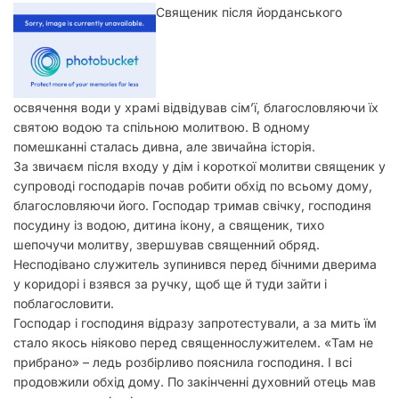
у
Священик після йорданського
освячення води у храмі відвідував сім’ї, благословляючи їх
святою водою та спільною молитвою. В одному
помешканні сталась дивна, але звичайна історія.
За звичаєм після входу у дім і короткої молитви священик у
супроводі господарів почав робити обхід по всьому дому,
благословляючи його. Господар тримав свічку, господиня
посудину із водою, дитина ікону, а священик, тихо
шепочучи молитву, звершував священний обряд.
Несподівано служитель зупинився перед бічними дверима
у коридорі і взявся за ручку, щоб ще й туди зайти і
поблагословити.
Господар і господиня відразу запротестували,
а за мить їм
стало якось ніяково перед священнослужителем. «Там не
прибрано» – ледь розбірливо пояснила господиня. І всі
продовжили обхід дому. По закінченні духовний отець мав