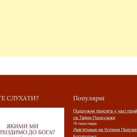
Е СЛУХАТИ?
Популярні
Подружня присягa у часі при
cв.Тайни Подружжя
79 переглядів
Дев’ятниця на Успіння Пресвя
Богородиці