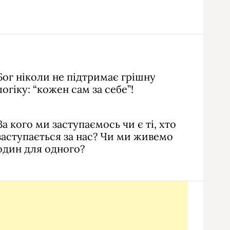
Бог ніколи не підтримає грішну
логіку: “кожен сам за себе”!
За кого ми заступаємось чи є ті, хто
заступається за нас? Чи ми живемо
один для одного?