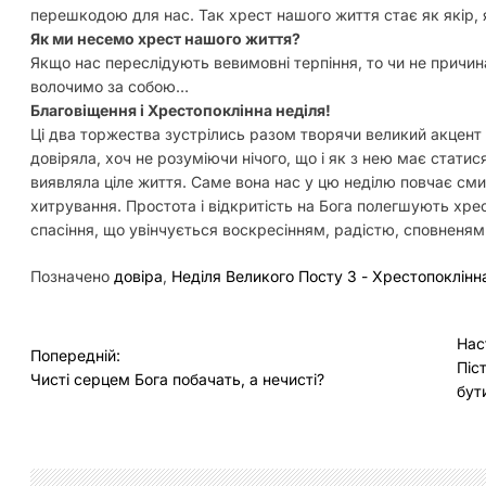
перешкодою для нас. Так хрест нашого життя стає як якір, я
Як ми несемо хрест нашого життя?
Якщо нас переслідують вевимовні терпіння, то чи не причин
волочимо за собою…
Благовіщення і Хрестопоклінна неділя!
Ці два торжества зустрілись разом творячи великий акцент н
довіряла, хоч не розуміючи нічого, що і як з нею має статися
виявляла ціле життя. Саме вона нас у цю неділю повчає см
хитрування. Простота і відкритість на Бога полегшують хре
спасіння, що увінчується воскресінням, радістю, сповненям 
Позначено
довіра
,
Неділя Великого Посту 3 - Хрестопоклінн
Н
Нас
Попередній:
Піс
а
Чисті серцем Бога побачать, а нечисті?
бут
в
і