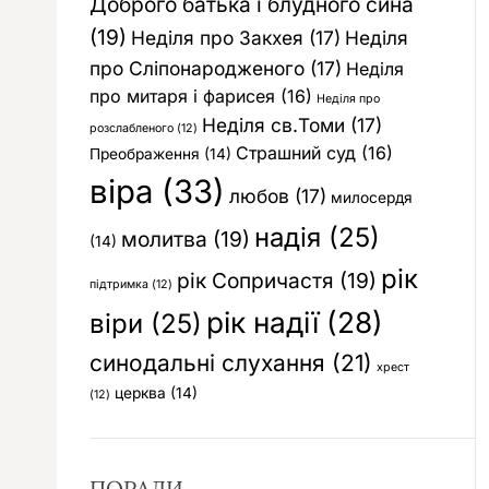
Доброго батька і блудного сина
(19)
Неділя про Закхея
(17)
Неділя
про Сліпонародженого
(17)
Неділя
про митаря і фарисея
(16)
Неділя про
Неділя св.Томи
(17)
розслабленого
(12)
Страшний суд
(16)
Преображення
(14)
віра
(33)
любов
(17)
милосердя
надія
(25)
молитва
(19)
(14)
рік
рік Сопричастя
(19)
підтримка
(12)
рік надії
(28)
віри
(25)
синодальні слухання
(21)
хрест
церква
(14)
(12)
ПОРАДИ