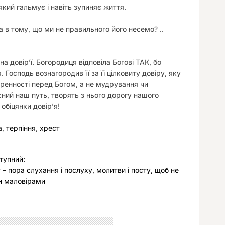
кий гальмує і навіть зупиняє життя.
а в тому, що ми не правильного його несемо? ..
а довір’ї. Богородиця відповіла Богові ТАК, бо
. Господь вознагородив її за її цілковиту довіру, яку
иренності перед Богом, а не мудрування чи
сний наш путь, творять з нього дорогу нашого
обіцянки довір’я!
а
,
терпіння
,
хрест
тупний:
т – пора слухання і послуху, молитви і посту, щоб не
и маловірами