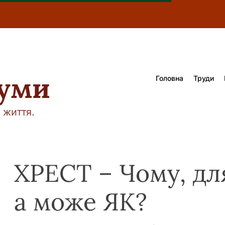
думи
Головна
Труди
 життя.
ХРЕСТ – Чому, для
а може ЯК?