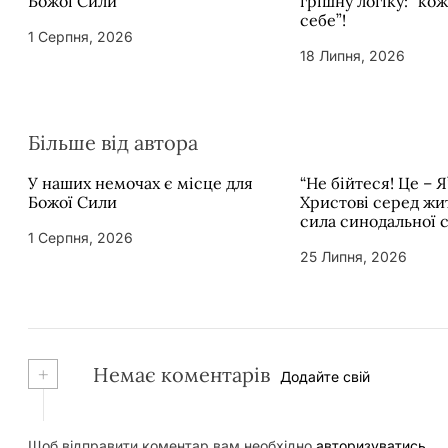
Божої Сили
грішну логіку: “ко
себе”!
1 Серпня, 2026
18 Липня, 2026
Більше від автора
У наших немочах є місце для
“Не бійтеся! Це – Я
Божої Сили
Христові серед жит
сила синодальної 
1 Серпня, 2026
25 Липня, 2026
+
Немає коментарів
Додайте свій
Щоб відправити коментар вам необхідно
авторизуватись
.