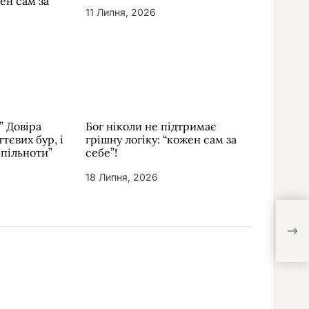
жен сам за
11 Липня, 2026
” Довіра
Бог ніколи не підтримає
тєвих бур, і
грішну логіку: “кожен сам за
спільноти”
себе”!
18 Липня, 2026
Піст
щоб