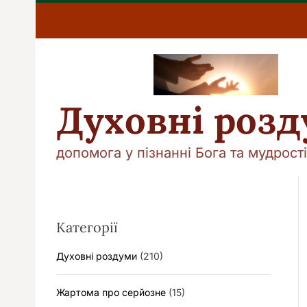
П
е
р
е
й
т
и
Духовні роз
д
о
в
допомога у пізнанні Бога та мудрості
м
і
с
т
у
Категорії
Духовні роздуми
(210)
Жартома про серйозне
(15)