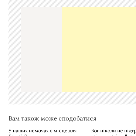
г
а
ц
і
я
з
а
п
и
с
і
в
Вам також може сподобатися
У наших немочах є місце для
Бог ніколи не під