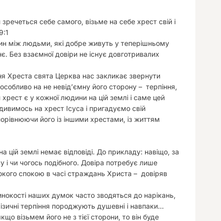
у
 зречеться себе самого, візьме на себе хрест свій і
9:1
син між людьми, які добре живуть у теперішньому
є. Без взаємної довіри не існує довготривалих
ня Хреста свята Церква нас закликає звернути
особливо на не невід’ємну його сторону – терпіння,
хрест є у кожної людини на цій землі і саме цей
дивимось на хрест Ісуса і пригадуємо свій
порівнюючи його із іншими хрестами, із життям
а цій землі немає відповіді. До прикладу: навіщо, за
у і чи чогось подібного. Довіра потребує лише
ибокого спокою в часі страждань Христа – довіряв
одинокості наших думок часто зводяться до нарікань,
е фізичні терпіння породжують душевні і навпаки…
що візьмем його не з тієї сторони, то він буде