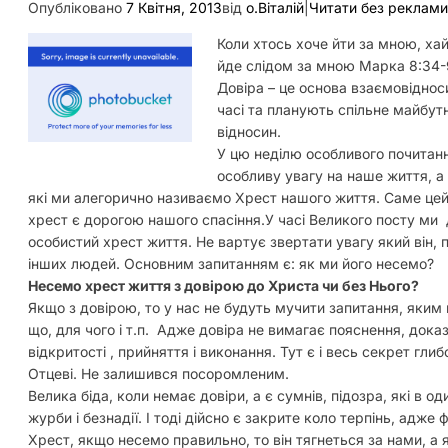
Опубліковано
7 Квітня, 2013
від
о.Віталій
|
Читати без реклами
Коли хтось хоче йти за мною, хай
йде слідом за мною Марка 8:34-
Довіра – це основа взаємовідно
часі та планують спільне майбутн
відносин.
У цю неділю особливого почитан
особливу увагу на наше життя, а 
які ми алегорично називаємо Хрест нашого життя. Саме цей 
хрест є дорогою нашого спасіння.
У часі Великого посту ми 
особистий хрест життя. Не вартує звертати увагу який він, 
інших людей. Основним запитанням є: як ми його несемо?
Несемо хрест життя з довірою до Христа чи без Нього?
Якщо з довірою, то у нас не будуть мучити запитання, яким н
що, для чого і т.п. Адже довіра не вимагає пояснення, доказ
відкритості , прийняття і виконання. Тут є і весь секрет гл
Отцеві. Не залишився посоромленим.
Велика біда, коли немає довіри, а є сумнів, підозра, які в 
журби і безнадії. І тоді дійсно є закрите коло терпінь, адж
Хрест, якщо несемо правильно, то він тягнеться за нами, а як