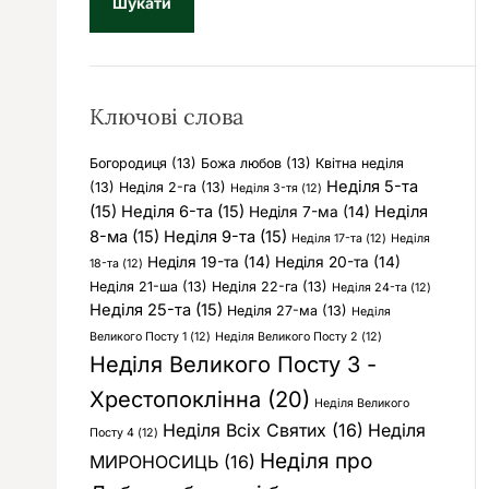
у
к
:
Ключові слова
Богородиця
(13)
Божа любов
(13)
Квітна неділя
Неділя 5-та
(13)
Неділя 2-га
(13)
Неділя 3-тя
(12)
(15)
Неділя 6-та
(15)
Неділя
Неділя 7-ма
(14)
8-ма
(15)
Неділя 9-та
(15)
Неділя 17-та
(12)
Неділя
Неділя 19-та
(14)
Неділя 20-та
(14)
18-та
(12)
Неділя 21-ша
(13)
Неділя 22-га
(13)
Неділя 24-та
(12)
Неділя 25-та
(15)
Неділя 27-ма
(13)
Неділя
Великого Посту 1
(12)
Неділя Великого Посту 2
(12)
Неділя Великого Посту 3 -
Хрестопоклінна
(20)
Неділя Великого
Неділя Всіх Святих
(16)
Неділя
Посту 4
(12)
Неділя про
МИРОНОСИЦЬ
(16)