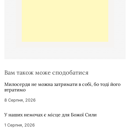
з
а
п
и
с
і
в
Вам також може сподобатися
Милосердя не можна затримати в собі, бо тоді його
втратимо
8 Серпня, 2026
У наших немочах є місце для Божої Сили
1 Серпня, 2026