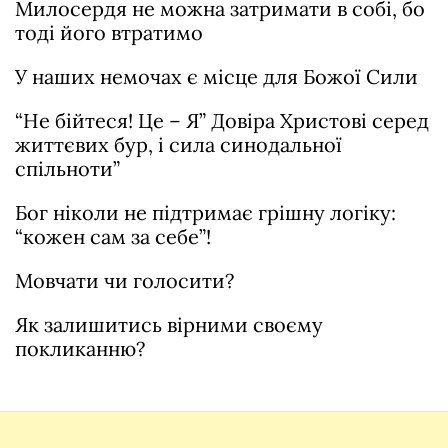
Милосердя не можна затримати в собі, бо
тоді його втратимо
У наших немочах є місце для Божої Сили
“Не бійтеся! Це – Я” Довіра Христові серед
життєвих бур, і сила синодальної
спільноти”
Бог ніколи не підтримає грішну логіку:
“кожен сам за себе”!
Мовчати чи голосити?
Як залишитись вірними своєму
покликанню?