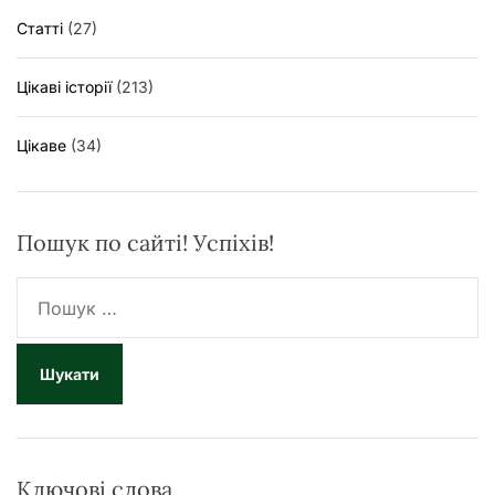
Статті
(27)
Цікаві історії
(213)
Цікаве
(34)
Пошук по сайті! Успіхів!
П
о
ш
у
к
:
Ключові слова