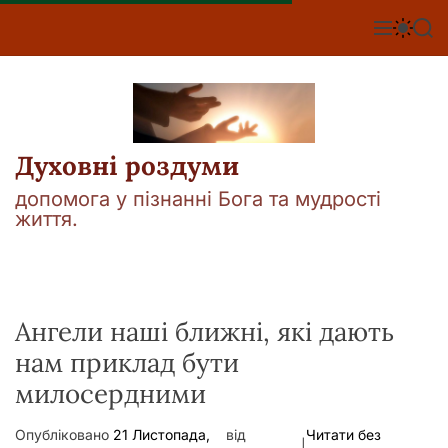
П
е
М
П
П
е
е
о
р
н
р
ш
е
ю
е
у
й
м
к
т
и
к
и
а
Духовні роздуми
д
ч
о
к
допомога у пізнанні Бога та мудрості
о
в
життя.
л
м
ь
і
о
р
с
о
т
в
у
Ангели наші ближні, які дають
о
г
нам приклад бути
о
р
милосердними
е
ж
и
Опубліковано
21 Листопада,
від
Читати без
м
|