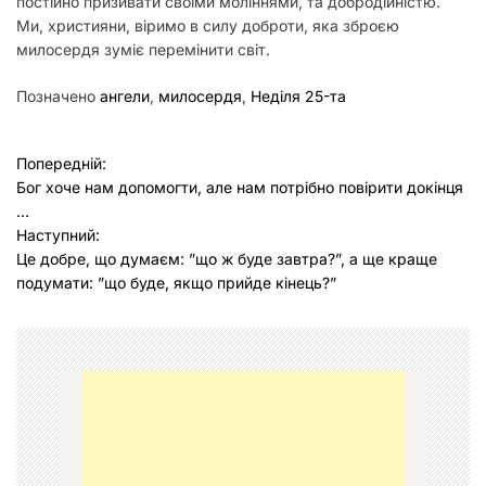
постійно призивати своїми моліннями, та добродійністю.
Ми, християни, віримо в силу доброти, яка зброєю
милосердя зуміє перемінити світ.
Позначено
ангели
,
милосердя
,
Неділя 25-та
Н
Попередній:
Бог хоче нам допомогти, але нам потрібно повірити докінця
а
…
в
Наступний:
Це добре, що думаєм: ”що ж буде завтра?”, а ще краще
і
подумати: ”що буде, якщо прийде кінець?”
г
а
ц
і
я