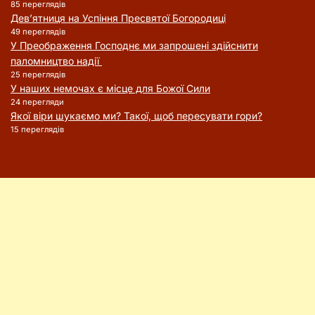
85 переглядів
Дев’ятниця на Успіння Пресвятої Богородиці
49 переглядів
У Преображення Господнє ми запрошені здійснити
паломництво надії
25 переглядів
У наших немочах є місце для Божої Сили
24 перегляди
Якої віри шукаємо ми? Такої, щоб пересувати гори?
15 переглядів