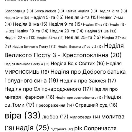
Богородиця
(13)
Божа любов
(13)
Квітна неділя
(13)
Неділя 2-га
(13)
Неділя 5-та
(15)
Неділя 6-та
(15)
Неділя 7-ма
Неділя 3-тя
(12)
Неділя 8-ма
(15)
Неділя 9-та
(15)
(14)
Неділя 17-та
(12)
Неділя 18-
Неділя 19-та
(14)
Неділя 20-та
(14)
Неділя 21-ша
(13)
та
(12)
Неділя 25-та
(15)
Неділя 22-га
(13)
Неділя 27-ма
Неділя 24-та
(12)
Неділя
(13)
Неділя Великого Посту 1
(12)
Неділя Великого Посту 2
(12)
Великого Посту 3 - Хрестопоклінна
(20)
Неділя Всіх Святих
(16)
Неділя
Неділя Великого Посту 4
(12)
Неділя про Доброго батька
МИРОНОСИЦЬ
(16)
і блудного сина
(19)
Неділя про Закхея
(17)
Неділя про Сліпонародженого
(17)
Неділя про
Неділя
митаря і фарисея
(16)
Неділя про розслабленого
(12)
св.Томи
(17)
Страшний суд
(16)
Преображення
(14)
віра
(33)
молитва
любов
(17)
милосердя
(14)
надія
(25)
(19)
рік Сопричастя
підтримка
(12)