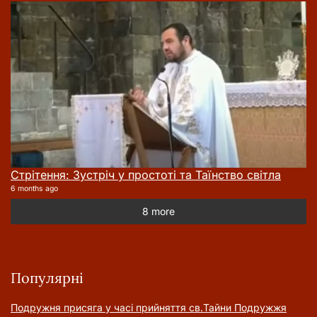
Стрітення: Зустріч у простоті та Таїнство світла
6 months ago
8 more
Популярні
Подружня присягa у часі прийняття cв.Тайни Подружжя