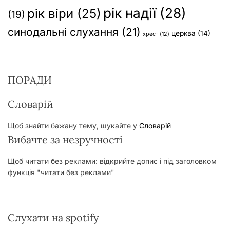
рік надії
(28)
рік віри
(25)
(19)
синодальні слухання
(21)
церква
(14)
хрест
(12)
ПОРАДИ
Словарій
Щоб знайти бажану тему, шукайте у
Словарій
Вибачте за незручності
Щоб читати без реклами: відкрийте допис і під заголовком
функція "читати без реклами"
Слухати на spotify