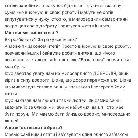
хотіли заробити за рахунок біди іншого, учителі закону –
сумлінно виконуючи свою роботу і мабуть не хотів
вплутуватися у чужу історію, а милосердний самаритяни
покращив свою доброту і врятував життя іншого.
Ми хочемо змінити світ?
Як розбійники? За рахунок інших?
А може як законовчителі? Просто виконуючи свою роботу,
повчаючи інших і байдуже робити вигляд, що нічого
поганого не сталось, або така вже “Божа воля”, значить так
має бути.
Ісус звертає увагу нам на милосердного ДОБРОДІЯ, який
вірив в силу доброти. Вірив, що добро переможе зло. Вірив,
що милосердя загоює рани у зраненого і повертає йому
життя.
Ісус наказав нам любити такий людей, як самих себе і
вважати їх за ближніми, або ж найближчими, ті, хто має
бути поруч. Ми маємо бути близько добрих, милосердних
людей.
А де ж їх стільки на брати?
Маємо самі ними стати і зв’язувати один одного зв’язком