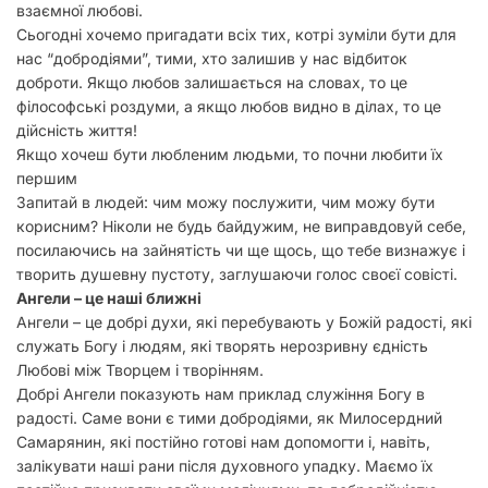
взаємної любові.
Сьогодні хочемо пригадати всіх тих, котрі зуміли бути для
нас “добродіями”, тими, хто залишив у нас відбиток
доброти. Якщо любов залишається на словах, то це
філософські роздуми, а якщо любов видно в ділах, то це
дійсність життя!
Якщо хочеш бути любленим людьми, то почни любити їх
першим
Запитай в людей: чим можу послужити, чим можу бути
корисним? Ніколи не будь байдужим, не виправдовуй себе,
посилаючись на зайнятість чи ще щось, що тебе визнажує і
творить душевну пустоту, заглушаючи голос своєї совісті.
Ангели – це наші ближні
Ангели – це добрі духи, які перебувають у Божій радості, які
служать Богу і людям, які творять нерозривну єдність
Любові між Творцем і творінням.
Добрі Ангели показують нам приклад служіння Богу в
радості. Саме вони є тими добродіями, як Милосердний
Самарянин, які постійно готові нам допомогти і, навіть,
залікувати наші рани після духовного упадку. Маємо їх