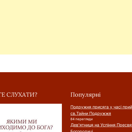
Е СЛУХАТИ?
Популярні
Подружня присягa у часі при
cв.Тайни Подружжя
84 перегляди
Дев’ятниця на Успіння Пресвя
Богородиці