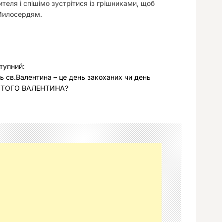
теля і спішімо зустрітися із грішниками, щоб
 Милосердям.
тупний:
ь св.Валентина – це день закоханих чи день
ЯТОГО ВАЛЕНТИНА?