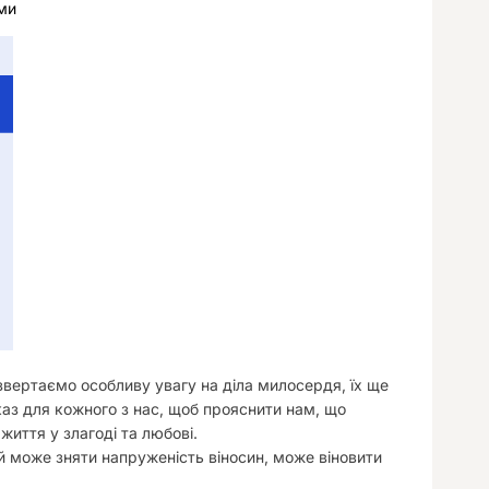
ми
у
звертаємо особливу увагу на діла милосердя, їх ще
аз для кожного з нас, щоб прояснити нам, що
иття у злагоді та любові.
й може зняти напруженість віносин, може віновити