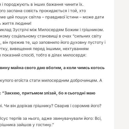
і породжують в інших бажання чинити їх.
го заспана совість прокидається і той, хто
ме цей пошук світла – правдивої істини – може дати
ль життя людини!
риклад Зустрічі між Милосердям Божим і грішником.
кому соціальному становищі в очах “сильних світу
 він прежив те, що заповнило його духовну пустоту і
бутку, вивещення перед іншими, нехтуванням
 показний спосіб, тобто в ділах милосердя:
овину майна свого даю вбогим, а коли чимсь когось
скупого егоїста стати милосердним доброчинцем. А
о: “Закхею, притьмом злізай, бо я сьогодні маю
мі. Чи він дорікав грішнику? Сварив і соромив його?
ус терпів за нього, адже звинувачували його: Всі,
грішника зайшов у гостину.”