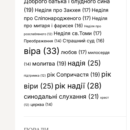
Доброго батька і блудного сина
(19)
Неділя про Закхея
(17)
Неділя
про Сліпонародженого
(17)
Неділя
про митаря і фарисея
(16)
Неділя про
Неділя св.Томи
(17)
розслабленого
(12)
Страшний суд
(16)
Преображення
(14)
віра
(33)
любов
(17)
милосердя
надія
(25)
молитва
(19)
(14)
рік
рік Сопричастя
(19)
підтримка
(12)
рік надії
(28)
віри
(25)
синодальні слухання
(21)
хрест
церква
(14)
(12)
ПОРАДИ