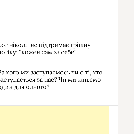
Бог ніколи не підтримає грішну
логіку: “кожен сам за себе”!
За кого ми заступаємось чи є ті, хто
заступається за нас? Чи ми живемо
один для одного?