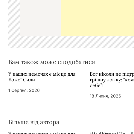
а
п
и
с
і
в
Вам також може сподобатися
У наших немочах є місце для
Бог ніколи не під
Божої Сили
грішну логіку: “ко
себе”!
1 Серпня, 2026
18 Липня, 2026
Більше від автора