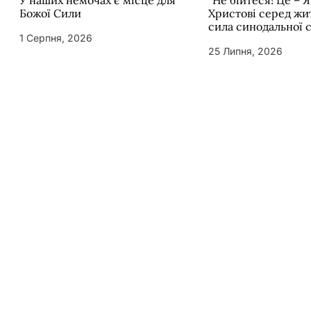
У наших немочах є місце для
“Не бійтеся! Це – Я
Божої Сили
Христові серед жит
сила синодальної 
1 Серпня, 2026
25 Липня, 2026