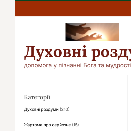
П
е
р
е
й
т
и
Духовні роз
д
о
в
допомога у пізнанні Бога та мудрості
м
і
с
т
у
Категорії
Духовні роздуми
(210)
Жартома про серйозне
(15)