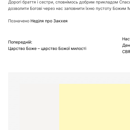
Дорогі браття і сестри, сповнімось добрим прикладом Спаси
дозволити Богові через нас заповнити їхню пустоту Божим
Позначено
Неділя про Закхея
Н
Нас
Попередній:
Ден
а
Царство Боже – царство Божої милості
СВ
в
і
г
а
ц
і
я
з