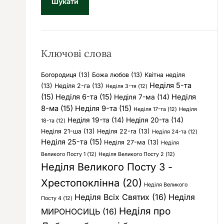
у
к
:
Ключові слова
Богородиця
(13)
Божа любов
(13)
Квітна неділя
Неділя 5-та
(13)
Неділя 2-га
(13)
Неділя 3-тя
(12)
(15)
Неділя 6-та
(15)
Неділя
Неділя 7-ма
(14)
8-ма
(15)
Неділя 9-та
(15)
Неділя 17-та
(12)
Неділя
Неділя 19-та
(14)
Неділя 20-та
(14)
18-та
(12)
Неділя 21-ша
(13)
Неділя 22-га
(13)
Неділя 24-та
(12)
Неділя 25-та
(15)
Неділя 27-ма
(13)
Неділя
Великого Посту 1
(12)
Неділя Великого Посту 2
(12)
Неділя Великого Посту 3 -
Хрестопоклінна
(20)
Неділя Великого
Неділя Всіх Святих
(16)
Неділя
Посту 4
(12)
Неділя про
МИРОНОСИЦЬ
(16)