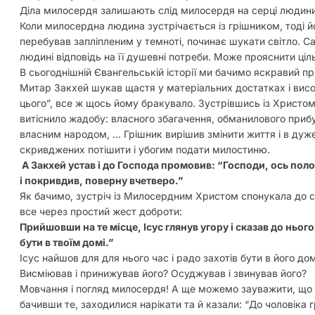
Діла милосердя залишають слід милосердя на серці людини 
Коли милосердна людина зустрічається із грішником, тоді йо
перебував запліпленим у темноті, починає шукати світло. Са
людині відповідь на її душевні потреби. Може прояснити ці
В сьогоднішній Євангельській історії ми бачимо яскравий п
Митар Закхей шукав щастя у матеріальних достатках і висо
цього”, все ж щось йому бракувало. Зустрівшись із Христом,
витіснило жадобу: власного збагачення, обманилового при
власним народом, … Грішник вирішив змінити життя і в дуже
скривджених потішити і убогим подати милостиню.
А Закхей устав і до Господа промовив: “Господи, ось пол
і покривдив, поверну вчетверо.”
Як бачимо, зустріч із Милосердним Христом спонукала до 
все через простий жест доброти:
Прийшовши на те місце, Ісус глянув угору і сказав до ньог
бути в твоїм домі.”
Ісус найшов для для нього час і радо захотів бути в його до
Висміював і принижував його? Осуджував і звинував його?
Мовчання і погляд милосердя! А ще можемо зауважити, що Іс
бачивши те, заходилися нарікати та й казали: “До чоловіка 