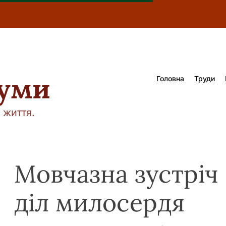
думи
Головна
Труди
 життя.
Мовчазна зустріч
діл милосердя