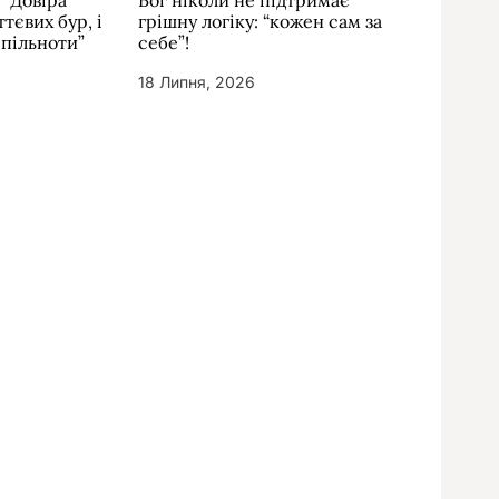
” Довіра
Бог ніколи не підтримає
тєвих бур, і
грішну логіку: “кожен сам за
спільноти”
себе”!
18 Липня, 2026