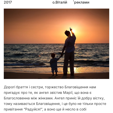
2017
о.Віталій
реклами
у
Дорогі браття і сестри, торжество Благовіщення нам
пригадує про те, як ангел звістив Марії, що вона є
Благословенна між жінками. Ангел приніс їй добру вістку,
тому називається Благовіщення, і це було не тільки просте
привітання “Радуйся!”, а воно ще й несло в собі