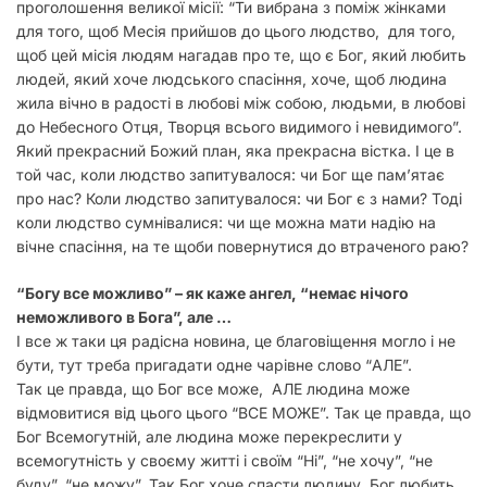
проголошення великої місії: “Ти вибрана з поміж жінками
для того, щоб Месія прийшов до цього людство, для того,
щоб цей місія людям нагадав про те, що є Бог, який любить
людей, який хоче людського спасіння, хоче, щоб людина
жила вічно в радості в любові між собою, людьми, в любові
до Небесного Отця, Творця всього видимого і невидимого”.
Який прекрасний Божий план, яка прекрасна вістка.
І це в
той час, коли людство запитувалося: чи Бог ще пам’ятає
про нас? Коли людство запитувалося: чи Бог є з нами? Тоді
коли людство сумнівалися: чи ще можна мати надію на
вічне спасіння, на те щоби повернутися до втраченого раю?
“Богу все можливо” – як каже ангел, “немає нічого
неможливого в Бога”, але …
І все ж таки ця радісна новина, це благовіщення могло і не
бути, тут треба пригадати одне чарівне слово “АЛЕ”.
Так це правда, що Бог все може, АЛЕ людина може
відмовитися від цього цього “ВСЕ МОЖЕ”. Так це правда, що
Бог Всемогутній, але людина може перекреслити у
всемогутність у своєму житті і своїм “Ні”, “не хочу”, “не
буду”, “не можу”. Так Бог хоче спасти людину, Бог любить