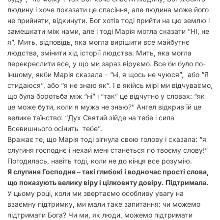
людину і хоче показати це спасіння, але людина може його
не прийняти, відкинути. Бог хотів тоді прийти на цю землю і
замешкати між нами, але і тоді Марія могла сказати “НІ, не
я”. Мить, відповідь, яка могла вирішити все майбутнє
людства, змінити хід історії людства. Мить, яка могла
перекреслити все, у що ми зараз віруємо. Все би було по-
іншому, якби Марія сказала – “ні, я щось не чуюся”, або “Я
стидаюся”, або “я не знаю як”. І в якійсь мірі ми відчуваємо,
що була боротьба між “ні” і “так” це відчутно у словах: “як
це може бути, коли я мужа не знаю?” Ангел відкрив їй це
велике таїнство: “Дух Святий зійде на тебе і сила
Всевишнього осінить тебе”.
Вражає те, що Марія тоді зігнула свою голову і сказала: “я
слугиня господнє і нехай мені станеться по твоєму слову!”
Погодилась, навіть тоді, коли не до кінця все розумію.
Я слугиня Господня – такі глибокі і водночас прості слова,
що показують велику віру і цілковиту довіру. Підтримала.
У цьому році, коли ми звертаємо особливу увагу на
взаємну підтримку, ми мали таке запитання: чи можемо
підтримати Бога? Чи ми, як люди, можемо підтримати