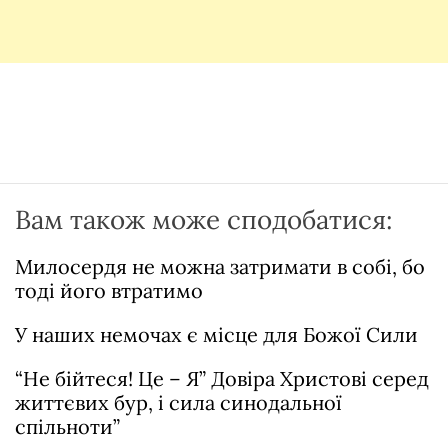
Вам також може сподобатися:
Милосердя не можна затримати в собі, бо
тоді його втратимо
У наших немочах є місце для Божої Сили
“Не бійтеся! Це – Я” Довіра Христові серед
життєвих бур, і сила синодальної
спільноти”