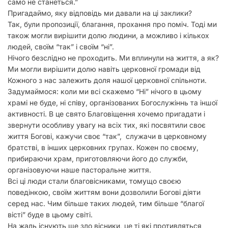
само не станеться.”
Пригадаймо, яку відповідь ми давали на ці заклики?
Так, були пропозиції, благання, прохання про поміч. Тоді ми
також могли вирішити долю людини, а можливо і кількох
людей, своїм “так” і своїм “ні”.
Нічого безслідно не проходить. Ми вплинули на життя, а як?
Ми могли вирішити долю навіть церковної громади від
Кожного з нас залежить доля нашої церковної спільноти.
Задумаймося: коли ми всі скажемо “Ні” нічого в цьому
храмі не буде, ні співу, організованих Богослужіннь та іншої
активності. В це свято Благовіщення хочемо пригадати і
звернути особливу увагу на всіх тих, які посвятили своє
життя Богові, кажучи своє “так”, служачи в церковному
братстві, в інших церковних групах. Кожен по своєму,
прибираючи храм, приготовляючи його до служби,
організовуючи наше пасторальне життя.
Всі ці люди стали благовісниками, томущо своєю
поведінкою, своїм життям вони дозволили Богові діяти
серед нас. Чим більше таких людей, тим більше “благої
вісті” буде в цьому світі.
На жаль існують ще зло вісники, це ті які противляться