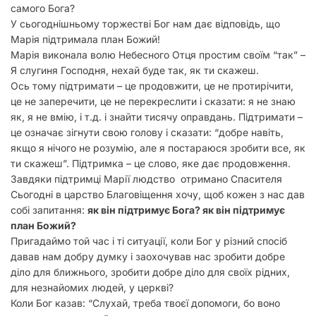
самого Бога?
У сьогоднішньому торжестві Бог нам дає відповідь, що
Марія підтримала план Божий!
Марія виконала волю Небесного Отця простим своїм “так” –
Я слугиня Господня, нехай буде так, як ти скажеш.
Ось тому підтримати – це продовжити, це не протирічити,
це не заперечити, це не перекреслити і сказати: я не знаю
як, я не вмію, і т.д. і знайти тисячу оправдань. Підтримати –
це означає зігнути свою голову і сказати: “добре навіть,
якщо я нічого не розумію, але я постараюся зробити все, як
ти скажеш”. Підтримка – це слово, яке дає продовження.
Завдяки підтримці Марії людство отримано Спасителя
Сьогодні в царство Благовіщення хочу, щоб кожен з нас дав
собі запитання:
як він підтримує Бога? як він підтримує
план Божий?
Пригадаймо той час і ті ситуації, коли Бог у різний спосіб
давав нам добру думку і заохочував нас зробити добре
діло для ближнього, зробити добре діло для своїх рідних,
для незнайомих людей, у церкві?
Коли Бог казав: “Слухай, треба твоєї допомоги, бо воно