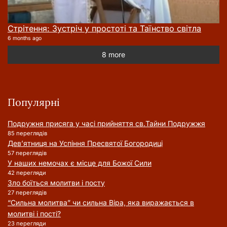
Стрітення: Зустріч у простоті та Таїнство світла
6 months ago
8 more
Популярні
Подружня присягa у часі прийняття cв.Тайни Подружжя
85 переглядів
Дев’ятниця на Успіння Пресвятої Богородиці
57 переглядів
У наших немочах є місце для Божої Сили
42 перегляди
Зло боїться молитви і посту
27 переглядів
“Сильна молитва” чи сильна Віра, яка виражається в
молитві і пості?
23 перегляди