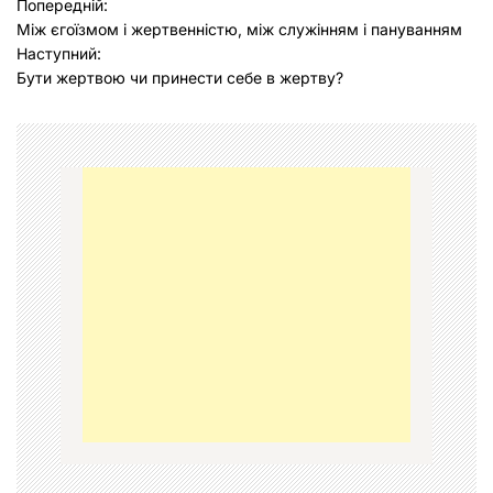
Н
Попередній:
Між єгоїзмом і жертвенністю, між служінням і пануванням
а
Наступний:
в
Бути жертвою чи принести себе в жертву?
і
г
а
ц
і
я
з
а
п
и
с