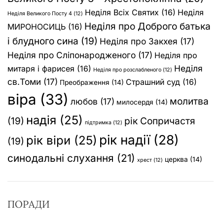
Неділя Всіх Святих
(16)
Неділя
Неділя Великого Посту 4
(12)
Неділя про Доброго батька
МИРОНОСИЦЬ
(16)
і блудного сина
(19)
Неділя про Закхея
(17)
Неділя про Сліпонародженого
(17)
Неділя про
Неділя
митаря і фарисея
(16)
Неділя про розслабленого
(12)
св.Томи
(17)
Страшний суд
(16)
Преображення
(14)
віра
(33)
молитва
любов
(17)
милосердя
(14)
надія
(25)
(19)
рік Сопричастя
підтримка
(12)
рік надії
(28)
рік віри
(25)
(19)
синодальні слухання
(21)
церква
(14)
хрест
(12)
ПОРАДИ