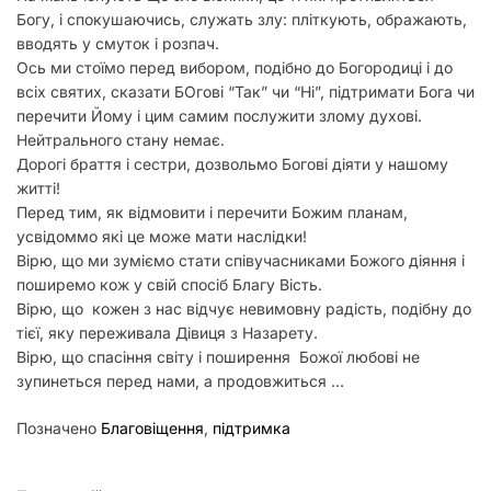
Богу, і спокушаючись, служать злу: пліткують, ображають,
вводять у смуток і розпач.
Ось ми стоїмо перед вибором, подібно до Богородиці і до
всіх святих, сказати БОгові “Так” чи “Ні”, підтримати Бога чи
перечити Йому і цим самим послужити злому духові.
Нейтрального стану немає.
Дорогі браття і сестри, дозвольмо Богові діяти у нашому
житті!
Перед тим, як відмовити і перечити Божим планам,
усвідоммо які це може мати наслідки!
Вірю, що ми зуміємо стати співучасниками Божого діяння і
поширемо кож у свій спосіб Благу Вість.
Вірю, що кожен з нас відчує невимовну радість, подібну до
тієї, яку переживала Дівиця з Назарету.
Вірю, що спасіння світу і поширення Божої любові не
зупинеться перед нами, а продовжиться …
Позначено
Благовіщення
,
підтримка