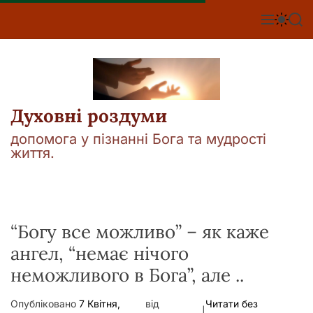
П
е
М
П
П
е
е
о
р
н
р
ш
е
ю
е
у
й
м
к
т
и
к
и
а
Духовні роздуми
д
ч
о
к
допомога у пізнанні Бога та мудрості
о
в
життя.
л
м
ь
і
о
р
с
о
т
в
у
“Богу все можливо” – як каже
о
г
ангел, “немає нічого
о
р
неможливого в Бога”, але ..
е
ж
и
Опубліковано
7 Квітня,
від
Читати без
м
|