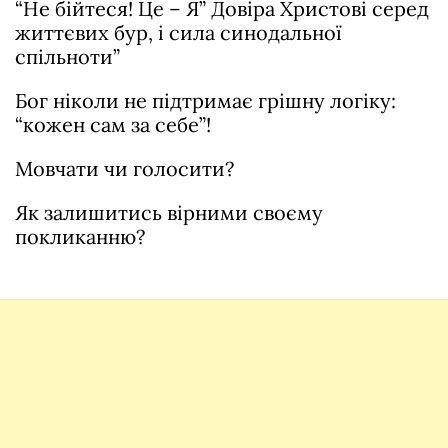
“Не бійтеся! Це – Я” Довіра Христові серед
життєвих бур, і сила синодальної
спільноти”
Бог ніколи не підтримає грішну логіку:
“кожен сам за себе”!
Мовчати чи голосити?
Як залишитись вірними своєму
покликанню?