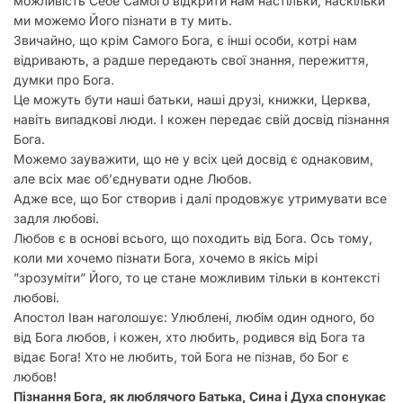
можливість Себе Самого відкрити нам настільки, наскільки
ми можемо Його пізнати в ту мить.
Звичайно, що крім Самого Бога, є інші особи, котрі нам
відривають, а радше передають свої знання, пережиття,
думки про Бога.
Це можуть бути наші батьки, наші друзі, книжки, Церква,
навіть випадкові люди. І кожен передає свій досвід пізнання
Бога.
Можемо зауважити, що не у всіх цей досвід є однаковим,
але всіх має об’єднувати одне Любов.
Адже все, що Бог створив і далі продовжує утримувати все
задля любові.
Любов є в основі всього, що походить від Бога. Ось тому,
коли ми хочемо пізнати Бога, хочемо в якісь мірі
”зрозуміти” Його, то це стане можливим тільки в контексті
любові.
Апостол Іван наголошує: Улюблені, любім один одного, бо
від Бога любов, і кожен, хто любить, родився від Бога та
відає Бога! Хто не любить, той Бога не пізнав, бо Бог є
любов!
Пізнання Бога, як люблячого Батька, Сина і Духа спонукає