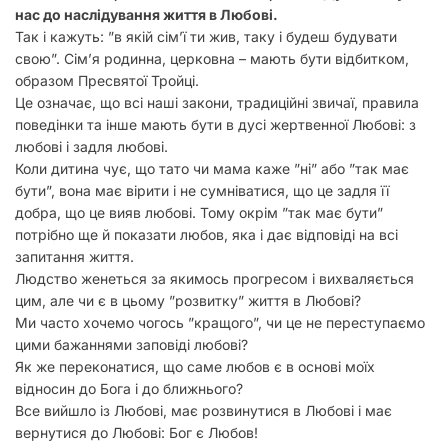
нас до наслідування життя в Любові.
Так і кажуть: ”в якій сім’ї ти жив, таку і будеш будувати
свою”. Сім’я родинна, церковна – мають бути відбитком,
образом Пресвятої Тройці.
Це означає, що всі наші закони, традиційні звичаї, правила
поведінки та інше мають бути в дусі жертвенної Любові: з
любові і задля любові.
Коли дитина чує, що тато чи мама каже ”ні” або ”так має
бути”, вона має вірити і не сумніватися, що це задля її
добра, що це вияв любові. Тому окрім ”так має бути”
потрібно ще й показати любов, яка і дає відповіді на всі
запитання життя.
Людство женеться за якимось прогресом і вихваляється
цим, але чи є в цьому ”розвитку” життя в Любові?
Ми часто хочемо чогось ”кращого”, чи це не переступаємо
цими бажаннями заповіді любові?
Як же переконатися, що саме любов є в основі моїх
відносин до Бога і до ближнього?
Все вийшло із Любові, має розвинутися в Любові і має
вернутися до Любові: Бог є Любов!