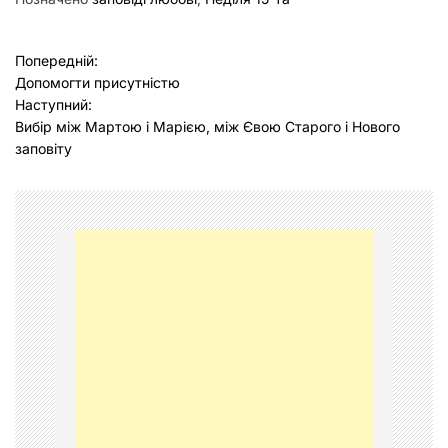
Н
Попередній:
Допомогти присутністю
а
Наступний:
в
Вибір між Мартою і Марією, між Євою Старого і Нового
заповіту
і
г
а
ц
і
я
з
а
п