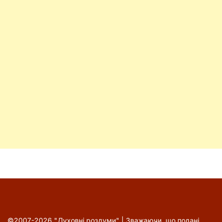
©2007-2026 "Духовні роздуми" | Зважаючи, що подані