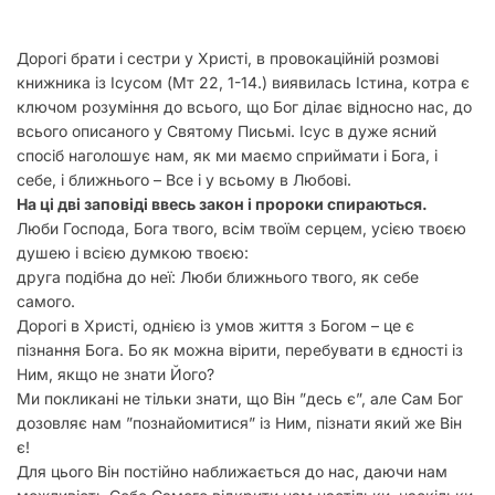
Дорогі брати і сестри у Христі, в провокаційній розмові
книжника із Ісусом (Мт 22, 1-14.) виявилась Істина, котра є
ключом розуміння до всього, що Бог ділає відносно нас, до
всього описаного у Святому Письмі. Ісус в дуже ясний
спосіб наголошує нам, як ми маємо сприймати і Бога, і
себе, і ближнього – Все і у всьому в Любові.
На ці дві заповіді ввесь закон і пророки спираються.
Люби Господа, Бога твого, всім твоїм серцем, усією твоєю
душею і всією думкою твоєю:
друга подібна до неї: Люби ближнього твого, як себе
самого.
Дорогі в Христі, однією із умов життя з Богом – це є
пізнання Бога. Бо як можна вірити, перебувати в єдності із
Ним, якщо не знати Його?
Ми покликані не тільки знати, що Він ”десь є”, але Сам Бог
дозовляє нам ”познайомитися” із Ним, пізнати який же Він
є!
Для цього Він постійно наближається до нас, даючи нам