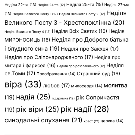
Неділя 25-та
(15)
Неділя 22-га
(13)
Неділя 27-ма
Неділя 24-та
(12)
Неділя
(13)
Неділя Великого Посту 1
(12)
Неділя Великого Посту 2
(12)
Великого Посту 3 - Хрестопоклінна
(20)
Неділя Всіх Святих
(16)
Неділя
Неділя Великого Посту 4
(12)
Неділя про Доброго батька
МИРОНОСИЦЬ
(16)
і блудного сина
(19)
Неділя про Закхея
(17)
Неділя про Сліпонародженого
(17)
Неділя про
Неділя
митаря і фарисея
(16)
Неділя про розслабленого
(12)
св.Томи
(17)
Страшний суд
(16)
Преображення
(14)
віра
(33)
молитва
любов
(17)
милосердя
(14)
надія
(25)
(19)
рік Сопричастя
підтримка
(12)
рік надії
(28)
рік віри
(25)
(19)
синодальні слухання
(21)
церква
(14)
хрест
(12)