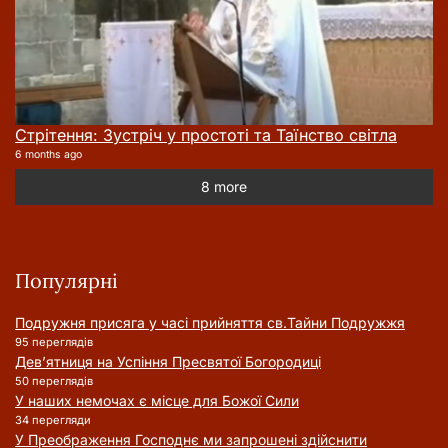
Стрітення: Зустріч у простоті та Таїнство світла
6 months ago
8 more
Популярні
Подружня присягa у часі прийняття cв.Тайни Подружжя
95 переглядів
Дев’ятниця на Успіння Пресвятої Богородиці
50 переглядів
У наших немочах є місце для Божої Сили
34 перегляди
У Преображення Господнє ми запрошені здійснити