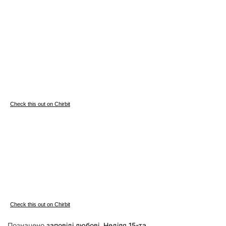
Check this out on Chirbit
Check this out on Chirbit
Позначено
заповіді любові
,
Неділя 15-та