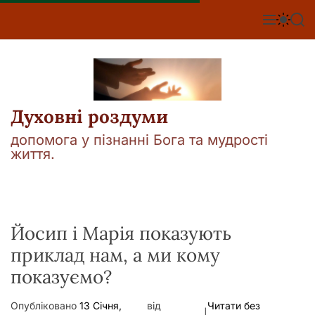
П
е
М
П
П
е
е
о
р
н
р
ш
е
ю
е
у
й
м
к
т
и
к
и
а
Духовні роздуми
д
ч
о
к
допомога у пізнанні Бога та мудрості
о
в
життя.
л
м
ь
і
о
р
с
о
т
в
у
Йосип і Марія показують
о
г
приклад нам, а ми кому
о
р
показуємо?
е
ж
и
Опубліковано
13 Січня,
від
Читати без
м
|