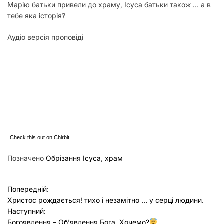
Марію батьки привели до храму, Ісуса батьки також … а в
тебе яка історія?
Аудіо версія проповіді
Check this out on Chirbit
Позначено
Обрізання Ісуса
,
храм
Н
Попередній:
Христос рождається! тихо і незамітно … у серці людини.
а
Наступний:
Богоявлення – Об’явлення Бога. Хочемо?