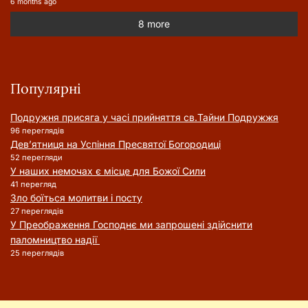
6 months ago
8 more
Популярні
Подружня присягa у часі прийняття cв.Тайни Подружжя
96 переглядів
Дев’ятниця на Успіння Пресвятої Богородиці
52 перегляди
У наших немочах є місце для Божої Сили
41 перегляд
Зло боїться молитви і посту
27 переглядів
У Преображення Господнє ми запрошені здійснити
паломництво надії
25 переглядів