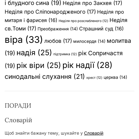
і блудного сина
(19)
Неділя про Закхея
(17)
Неділя про Сліпонародженого
(17)
Неділя про
Неділя
митаря і фарисея
(16)
Неділя про розслабленого
(12)
св.Томи
(17)
Страшний суд
(16)
Преображення
(14)
віра
(33)
молитва
любов
(17)
милосердя
(14)
надія
(25)
(19)
рік Сопричастя
підтримка
(12)
рік надії
(28)
рік віри
(25)
(19)
синодальні слухання
(21)
церква
(14)
хрест
(12)
ПОРАДИ
Словарій
Щоб знайти бажану тему, шукайте у
Словарій