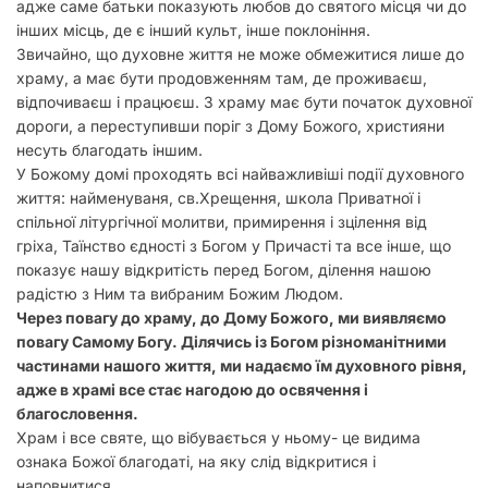
адже саме батьки показують любов до святого місця чи до
інших місць, де є інший культ, інше поклоніння.
Звичайно, що духовне життя не може обмежитися лише до
храму, а має бути продовженням там, де проживаєш,
відпочиваєш і працюєш. З храму має бути початок духовної
дороги, а переступивши поріг з Дому Божого, християни
несуть благодать іншим.
У Божому домі проходять всі найважливіші події духовного
життя: найменуваня, св.Хрещення, школа Приватної і
спільної літургічної молитви, примирення і зцілення від
гріха, Таїнство єдності з Богом у Причасті та все інше, що
показує нашу відкритість перед Богом, ділення нашою
радістю з Ним та вибраним Божим Людом.
Через повагу до храму, до Дому Божого, ми виявляємо
повагу Самому Богу. Ділячись із Богом різноманітними
частинами нашого життя, ми надаємо їм духовного рівня,
адже в храмі все стає нагодою до освячення і
благословення.
Храм і все святе, що вібувається у ньому- це видима
ознака Божої благодаті, на яку слід відкритися і
наповнитися.