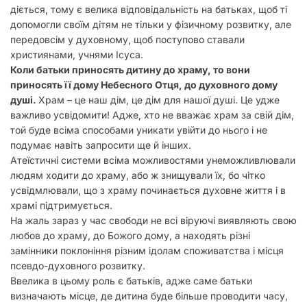
діється, тому є велика відповідальність на батьках, щоб ті
допомогли своїм дітям не тільки у фізичному розвитку, але
передовсім у духовному, щоб поступово ставали
християнами, учнями Ісуса.
Коли батьки приносять дитину до храму, то вони
приносять її дому Небесного Отця, до духовного дому
душі.
Храм – це наш дім, це дім для нашої душі. Це удже
важливо усвідомити! Адже, хто не вважає храм за свій дім,
той буде всіма способами уникати увійти до нього і не
подумає навіть запросити ще й інших.
Атеїстичні системи всіма можливостями унеможливлювали
людям ходити до храму, або ж знищували їх, бо чітко
усвідмлювали, що з храму починається духовне життя і в
храмі підтримується.
На жаль зараз у час свободи не всі віруючі виявляють свою
любов до храму, до Божого дому, а находять різні
замінники поклоніння різним ідолам споживатства і місця
псевдо-духовного розвитку.
Ввелика в цьому роль є батьків, адже саме батьки
визначають місце, де дитина буде більше проводити часу,