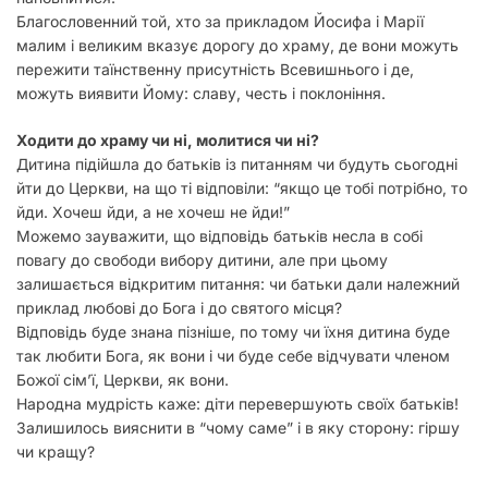
Благословенний той, хто за прикладом Йосифа і Марії
малим і великим вказує дорогу до храму, де вони можуть
пережити таїнственну присутність Всевишнього і де,
можуть виявити Йому: славу, честь і поклоніння.
Ходити до храму чи ні, молитися чи ні?
Дитина підійшла до батьків із питанням чи будуть сьогодні
йти до Церкви, на що ті відповіли: “якщо це тобі потрібно, то
йди. Хочеш йди, а не хочеш не йди!”
Можемо зауважити, що відповідь батьків несла в собі
повагу до свободи вибору дитини, але при цьому
залишається відкритим питання: чи батьки дали належний
приклад любові до Бога і до святого місця?
Відповідь буде знана пізніше, по тому чи їхня дитина буде
так любити Бога, як вони і чи буде себе відчувати членом
Божої сім’ї, Церкви, як вони.
Народна мудрість каже: діти перевершують своїх батьків!
Залишилось вияснити в “чому саме” і в яку сторону: гіршу
чи кращу?