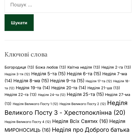
о
ш
у
к
:
Ключові слова
Богородиця
(13)
Божа любов
(13)
Квітна неділя
(13)
Неділя 2-га
(13)
Неділя 5-та
(15)
Неділя 6-та
(15)
Неділя 7-ма
Неділя 3-тя
(12)
Неділя 8-ма
(15)
Неділя 9-та
(15)
(14)
Неділя 17-та
(12)
Неділя 18-
Неділя 19-та
(14)
Неділя 20-та
(14)
Неділя 21-ша
(13)
та
(12)
Неділя 25-та
(15)
Неділя 22-га
(13)
Неділя 27-ма
Неділя 24-та
(12)
Неділя
(13)
Неділя Великого Посту 1
(12)
Неділя Великого Посту 2
(12)
Великого Посту 3 - Хрестопоклінна
(20)
Неділя Всіх Святих
(16)
Неділя
Неділя Великого Посту 4
(12)
Неділя про Доброго батька
МИРОНОСИЦЬ
(16)