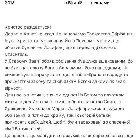
2018
о.Віталій
реклами
у
Христос раждається!
Дорогі в Христі, сьогодні вшановуємо Торжество Обрізання
Ісуса Христа та іменування Його ”Ісусом” іменем, що
об’явив був ангел Йосифові, що в перекладі означає
Спаситель.
У Старому Завіті обряд обрізання був дуже вшанованим, бо
це був знак союзу Бога з Авраамом і його нащадками, він
символізував зарахування до членів вибраного народу та
прийняттям закону та обов’язкам Богом даними як знак
вірності.
Для нас, християн, знаком єдності із Богом та початком
життя згідно Його законами любові є Таїнство Святого
Хрищення. Як колись Марія і Йосиф приносили Ісуса до
обрізання, а потім до храму, так і сьогодні батьки
приносять своїх дітей, щоб ті були зараховані до спасенної
сім’ї Божих дітей.
Це правда, що малі діти не розуміють як дорослі всього, що