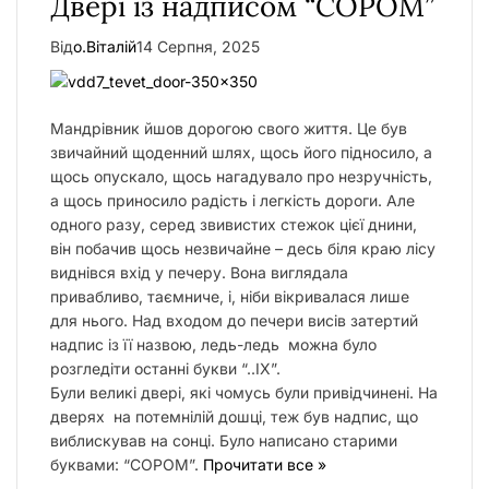
Двері із надписом “СОРОМ”
у
Від
о.Віталій
14 Серпня, 2025
Мандрівник йшов дорогою свого життя. Це був
звичайний щоденний шлях, щось його підносило, а
щось опускало, щось нагадувало про незручність,
а щось приносило радість і легкість дороги. Але
одного разу, серед звивистих стежок цієї днини,
він побачив щось незвичайне – десь біля краю лісу
виднівся вхід у печеру. Вона виглядала
привабливо, таємниче, і, ніби вікривалася лише
для нього. Над входом до печери висів затертий
надпис із її назвою, ледь-ледь можна було
розгледіти останні букви “..ІХ”.
Були великі двері, які чомусь були привідчинені. На
дверях на потемнілій дошці, теж був надпис, що
виблискував на сонці. Було написано старими
буквами: “СОРОМ”.
Прочитати все »