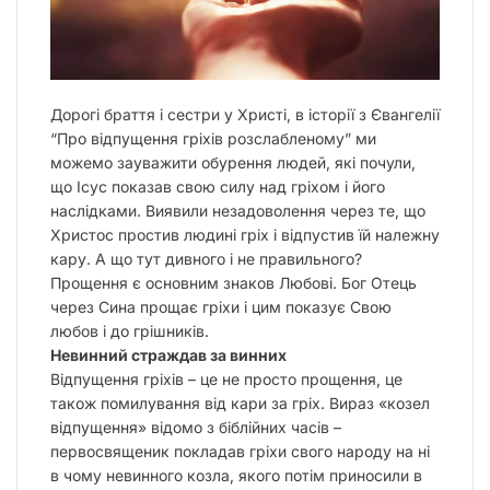
Дорогі браття і сестри у Христі, в історії з Євангелії
“Про відпущення гріхів розслабленому” ми
можемо зауважити обурення людей, які почули,
що Ісус показав свою силу над гріхом і його
наслідками. Виявили незадоволення через те, що
Христос простив людині гріх і відпустив їй належну
кару. А що тут дивного і не правильного?
Прощення є основним знаков Любові. Бог Отець
через Сина прощає гріхи і цим показує Свою
любов і до грішників.
Невинний страждав за винних
Відпущення гріхів – це не просто прощення, це
також помилування від кари за гріх. Вираз «козел
відпущення» відомо з біблійних часів –
первосвященик покладав гріхи свого народу на ні
в чому невинного козла, якого потім приносили в