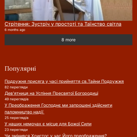
Стрітення: Зустріч у простоті та Таїнство світла
6 months ago
8 more
Популярні
Подружня присягa у часі прийняття cв.Тайни Подружжя
82 перегляди
Дев’ятниця на Успіння Пресвятої Богородиці
49 переглядів
У Преображення Господнє ми запрошені здійснити
паломництво надії
25 переглядів
У наших немочах є місце для Божої Сили
23 перегляди
Чи змінився Христос у час Його преображення?