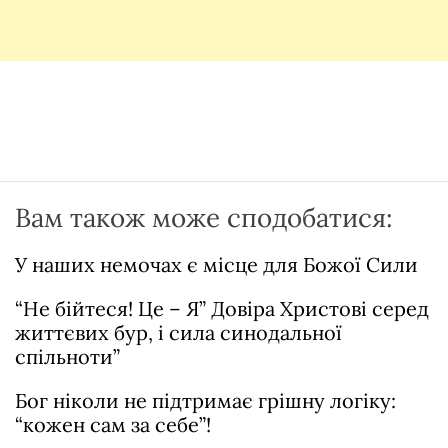
Вам також може сподобатися:
У наших немочах є місце для Божої Сили
“Не бійтеся! Це – Я” Довіра Христові серед
життєвих бур, і сила синодальної
спільноти”
Бог ніколи не підтримає грішну логіку:
“кожен сам за себе”!