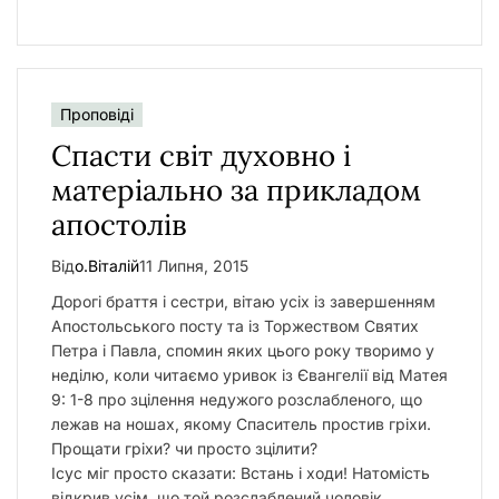
Проповіді
Спасти світ духовно і
матеріально за прикладом
апостолів
Від
о.Віталій
11 Липня, 2015
Дорогі браття і сестри, вітаю усіх із завершенням
Апостольського посту та із Торжеством Святих
Петра і Павла, спомин яких цього року творимо у
неділю, коли читаємо уривок із Євангелії від Матея
9: 1-8 про зцілення недужого розслабленого, що
лежав на ношах, якому Спаситель простив гріхи.
Прощати гріхи? чи просто зцілити?
Ісус міг просто сказати: Встань і ходи! Натомість
відкрив усім, що той розслаблений чоловік