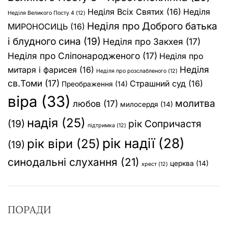
Неділя Всіх Святих
(16)
Неділя
Неділя Великого Посту 4
(12)
Неділя про Доброго батька
МИРОНОСИЦЬ
(16)
і блудного сина
(19)
Неділя про Закхея
(17)
Неділя про Сліпонародженого
(17)
Неділя про
Неділя
митаря і фарисея
(16)
Неділя про розслабленого
(12)
св.Томи
(17)
Страшний суд
(16)
Преображення
(14)
віра
(33)
молитва
любов
(17)
милосердя
(14)
надія
(25)
(19)
рік Сопричастя
підтримка
(12)
рік надії
(28)
рік віри
(25)
(19)
синодальні слухання
(21)
церква
(14)
хрест
(12)
ПОРАДИ