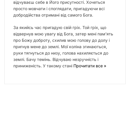
відчуваєш себе в Його присутності. Хочеться
просто мовчати і споглядати, пригадуючи всі
добродійства отримані від самого Бога.
За якийсь час пригадую свій гріх. Той гріх, що
відвернув мою увагу від Бога, затер мені пам’ять
про Божу доброту, схилив мою голову до долу і
пригнув мене до землі. Мої коліна згинаються,
руки тягнуться до низу, голова нахиляється до
землі. Бачу темінь. Відчуваю незручність і
приниженість. У такому стані
Прочитати все »