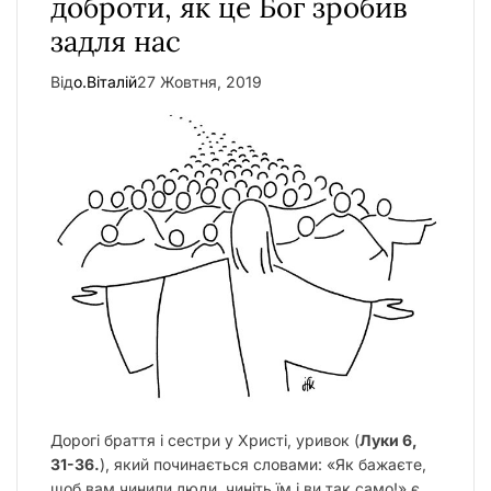
доброти, як це Бог зробив
задля нас
Від
о.Віталій
27 Жовтня, 2019
Дорогі браття і сестри у Христі, уривок (
Луки 6,
31-36.
), який починається словами: «Як бажаєте,
щоб вам чинили люди, чиніть їм і ви так само!» є