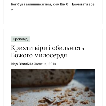
Бог був і залишився тим, ким Він Є!
Прочитати все
»
Проповіді
Крихти віри і обильність
Божого милосердя
Від
о.Віталій
13 Жовтня, 2019