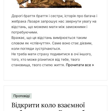
Дорогі браття браття і сестри, історія про багача і
жебрака Лазаря запрошує нас звернути увагу на
відстань, що можемо мати між заможними і
потребуючими.
Вражає, що ця відстань вимірюється таким
словом як «співчуття». Саме воно стає дієвим,
коли погляди зустрічаються.
Не треба мати страху подивитися в очі іншого,
того, хто може різнитися від тебе, твого
становища, твого стилю життя.
Прочитати все »
Проповіді
Відкрити коло взаємної