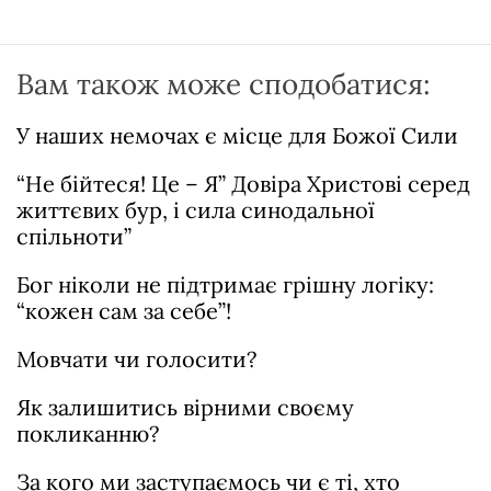
Вам також може сподобатися:
У наших немочах є місце для Божої Сили
“Не бійтеся! Це – Я” Довіра Христові серед
життєвих бур, і сила синодальної
спільноти”
Бог ніколи не підтримає грішну логіку:
“кожен сам за себе”!
Мовчати чи голосити?
Як залишитись вірними своєму
покликанню?
За кого ми заступаємось чи є ті, хто