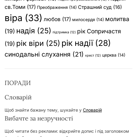
св.Томи
(17)
Страшний суд
(16)
Преображення
(14)
віра
(33)
молитва
любов
(17)
милосердя
(14)
надія
(25)
(19)
рік Сопричастя
підтримка
(12)
рік надії
(28)
рік віри
(25)
(19)
синодальні слухання
(21)
церква
(14)
хрест
(12)
ПОРАДИ
Словарій
Щоб знайти бажану тему, шукайте у
Словарій
Вибачте за незручності
Щоб читати без реклами: відкрийте допис і під заголовком