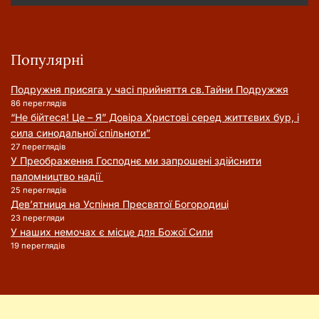
Популярні
Подружня присягa у часі прийняття cв.Тайни Подружжя
86 переглядів
“Не бійтеся! Це – Я” Довіра Христові серед життєвих бур, і
сила синодальної спільноти”
27 переглядів
У Преображення Господнє ми запрошені здійснити
паломництво надії
25 переглядів
Дев’ятниця на Успіння Пресвятої Богородиці
23 перегляди
У наших немочах є місце для Божої Сили
19 переглядів