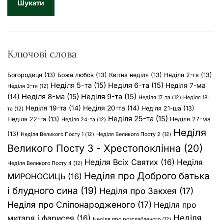
у
к
:
Ключові слова
Богородиця
(13)
Божа любов
(13)
Квітна неділя
(13)
Неділя 2-га
(13)
Неділя 5-та
(15)
Неділя 6-та
(15)
Неділя 7-ма
Неділя 3-тя
(12)
Неділя 8-ма
(15)
Неділя 9-та
(15)
(14)
Неділя 17-та
(12)
Неділя 18-
Неділя 19-та
(14)
Неділя 20-та
(14)
Неділя 21-ша
(13)
та
(12)
Неділя 25-та
(15)
Неділя 22-га
(13)
Неділя 27-ма
Неділя 24-та
(12)
Неділя
(13)
Неділя Великого Посту 1
(12)
Неділя Великого Посту 2
(12)
Великого Посту 3 - Хрестопоклінна
(20)
Неділя Всіх Святих
(16)
Неділя
Неділя Великого Посту 4
(12)
Неділя про Доброго батька
МИРОНОСИЦЬ
(16)
і блудного сина
(19)
Неділя про Закхея
(17)
Неділя про Сліпонародженого
(17)
Неділя про
Неділя
митаря і фарисея
(16)
Неділя про розслабленого
(12)