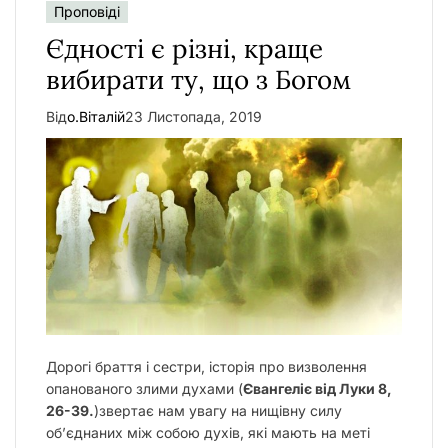
Проповіді
у
Єдності є різні, краще
вибирати ту, що з Богом
Від
о.Віталій
23 Листопада, 2019
Дорогі браття і сестри, історія про визволення
опанованого злими духами (
Євангеліє від Луки 8,
26-39.
)звертає нам увагу на нищівну силу
об’єднаних між собою духів, які мають на меті