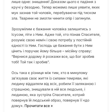
лише одне: знищення! Доказом цього є падіння з
кручі у безодню. Тепер можемо лише уявити, яких
мук зазнав той чоловік, перебуваючи під тиском
зла. Тварини не змогли чинити опір і загинули.
Зрозумілим є бажання чоловіка залишитись з
Ісусом, піти з Ним. Адже той, хто пізнав Спасителя,
розуміє свою неміч і свою потребу у постійній
єдності із Ним. Господь це бажання бути з Ним
цінить і поручає йому більше – місійну справу:
“Вернися додому й розкажи все, що Бог зробив
тобі! Той так і зробив”.
Ось така є різниця між тим, хто в минулому
зв’язував своє життя із силами темряви, які
людину віддаляли від всіх, робили її заляканою і
страшною, знищували в ній все людське, і
людиною, яка зустріла Спасителя, котрий
повернув їй людський образ, повернув її «до
дому».
Прочитати все »