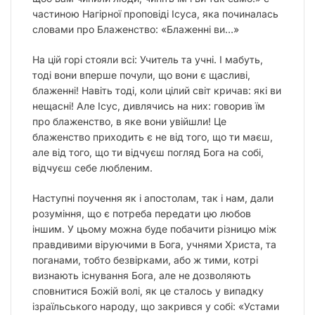
частиною Нагірної проповіді Ісуса, яка починалась
словами про Блаженство: «Блаженні ви…»
На цій горі стояли всі: Учитель та учні. І мабуть,
тоді вони вперше почули, що вони є щасливі,
блаженні! Навіть тоді, коли цілий світ кричав: які ви
нещасні! Але Ісус, дивлячись на них: говорив їм
про блаженство, в яке вони увійшли! Це
блаженство приходить є не від того, що ти маєш,
але від того, що ти відчуєш погляд Бога на собі,
відчуєш себе любленим.
Наступні поучення як і апостолам, так і нам, дали
розуміння, що є потреба передати цю любов
іншим. У цьому можна буде побачити різницю між
правдивими віруючими в Бога, учнями Христа, та
поганами, тобто безвірками, або ж тими, котрі
визнають існування Бога, але не дозволяють
сповнитися Божій волі, як це сталось у випадку
ізраїльського народу, що закрився у собі: «Устами