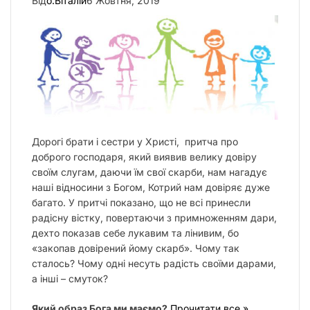
Від
о.Віталій
6 Жовтня, 2019
Дорогі брати і сестри у Христі, притча про
доброго господаря, який виявив велику довіру
своїм слугам, даючи їм свої скарби, нам нагадує
наші відносини з Богом, Котрий нам довіряє дуже
багато. У притчі показано, що не всі принесли
радісну вістку, повертаючи з примноженням дари,
дехто показав себе лукавим та лінивим, бо
«закопав довірений йому скарб». Чому так
сталось? Чому одні несуть радість своїми дарами,
а інші – смуток?
Який образ Бога ми маємо?
Прочитати все »