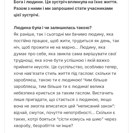
Бога і людини. Ця зустріч вплинула на їхнє життя.
Разом з ними і ми запрошені стати учасниками
цієї зустрічі.
Людина була і чи залишилась такою?
Як раніше, так і сьогодні ми бачимо людину, яка
постійно працює, щоб жити, трудиться як день, так
ніч, щоб прожити не на марно… Людину, яка
думає про себе, яка звикла сама вирішувати свої
труднощі, яка хоче бути успішною і якій важко
прийняти неуспіх. Це суспільство, особливо тепер,
хоче нав’язати стиль життя під гаслом: скільки ти
заробляєш, такою ти є людиною! Чим більше
заробляєш, тим більше ти є людина! велика
небезпека криється за таким гаслом. Вистачить
лише пригадати, що стається з людиною, якщо
вона не змогла вписатися цей “неписаний закон”:
відчай, смуток, почуття непотрібності… Скільки є
таких, котрі бояться “сісти комусь на шию” через
хворобу, безробіття чи інше?