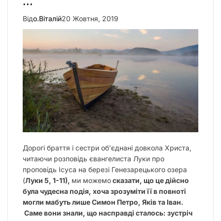
…
Від
о.Віталій
20 Жовтня, 2019
Дорогі браття і сестри об’єднані довкола Христа,
читаючи розповідь євангелиста Луки про
проповідь Ісуса на березі Генезарецького озера
(
Луки 5, 1-11),
ми можемо
сказати, що це дійсно
була чудесна подія, хоча зрозуміти її в повноті
могли мабуть лише Симон Петро, Яків та Іван.
Саме вони знали, що насправді сталось: зустріч