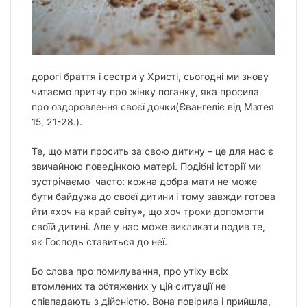
дорогі браття і сестри у Христі, сьогодні ми знову
читаємо притчу про жінку поганку, яка просила
про оздоровлення своєї дочки(Євангеліє від Матея
15, 21-28.).
Те, що мати просить за свою дитину – це для нас є
звичайною поведінкою матері. Подібні історії ми
зустрічаємо часто: кожна добра мати не може
бути байдужа до своєї дитини і тому завжди готова
йти «хоч на край світу», що хоч трохи допомогти
своїй дитині. Але у нас може викликати подив те,
як Господь ставиться до неї.
Бо слова про помилування, про утіху всіх
втомлених та обтяжених у цій ситуації не
співпадають з дійсністю. Вона повірила і прийшла,