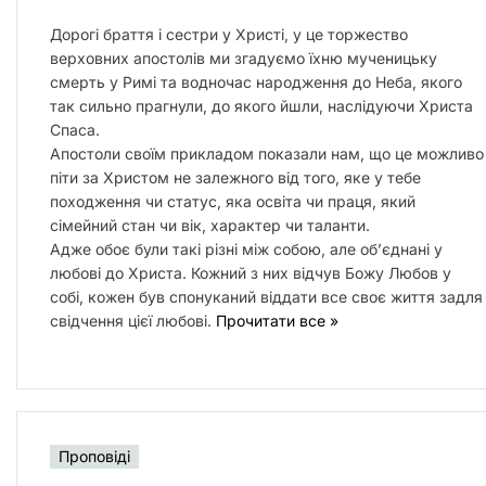
Дорогі браття і сестри у Христі, у це торжество
верховних апостолів ми згадуємо їхню мученицьку
смерть у Римі та водночас народження до Неба, якого
так сильно прагнули, до якого йшли, наслідуючи Христа
Спаса.
Апостоли своїм прикладом показали нам, що це можливо
піти за Христом не залежного від того, яке у тебе
походження чи статус, яка освіта чи праця, який
сімейний стан чи вік, характер чи таланти.
Адже обоє були такі різні між собою, але об’єднані у
любові до Христа. Кожний з них відчув Божу Любов у
собі, кожен був спонуканий віддати все своє життя задля
свідчення цієї любові.
Прочитати все »
Проповіді