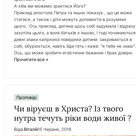
А хіба ми можемо зректися Його?
Приклад апостола Петра та інших показує , що це може
статися, а також і діти можуть допомогти в розумінні
цього. Ось приклад, дитина щось собі задумала і відразу
захотіла цього, а воля батьків є іншою, і тоді починаються
дивні знаки капризної поведінки дитини: закривається в
собі, обурюється, навіть йде геть і каже: “я тебе не знаю”.
Ось, що може зробити егоїстичне бажання і брак довіри.
Прочитати все »
Проповіді
Чи віруєш в Христа? Із твого
нутра течуть ріки води живої ?
Від
о.Віталій
15 Червня, 2019