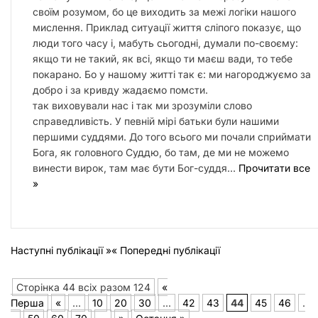
своїм розумом, бо це виходить за межі логіки нашого
мислення. Приклад ситуації життя сліпого показує, що
люди того часу і, мабуть сьогодні, думали по-своєму:
якщо ти не такий, як всі, якщо ти маєш вади, то тебе
покарано. Бо у нашому житті так є: ми нагороджуємо за
добро і за кривду жадаємо помсти.
так виховували нас і так ми зрозуміли слово
справедливість. У певній мірі батьки були нашими
першими суддями. До того всього ми почали сприймати
Бога, як головного Суддю, бо там, де ми не можемо
винести вирок, там має бути Бог-суддя…
Прочитати все
»
Наступні публікації »
« Попередні публікації
Сторінка 44 всіх разом 124
«
Перша
«
...
10
20
30
...
42
43
44
45
46
.