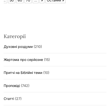
..
50
60
70
...
»
Остання »
Категорії
Духовні роздуми
(210)
Жартома про серйозне
(15)
Притчі на Біблійні теми
(10)
Проповіді
(742)
Статті
(27)