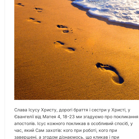
Слава Ісусу Христу, дорогі браття і сестри у Христі, у
Євангелії від Матея 4, 18-23 ми згадуємо про покликання
апостолів. Ісус кожного покликав в особливий спосіб, у
час, який Сам захотів: кого при роботі, кого при
завершені, а згодом дізнаємось, що кликав і при