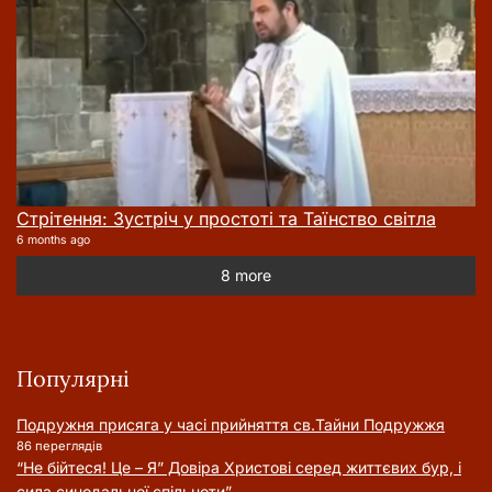
Стрітення: Зустріч у простоті та Таїнство світла
6 months ago
8 more
Популярні
Подружня присягa у часі прийняття cв.Тайни Подружжя
86 переглядів
“Не бійтеся! Це – Я” Довіра Христові серед життєвих бур, і
сила синодальної спільноти”