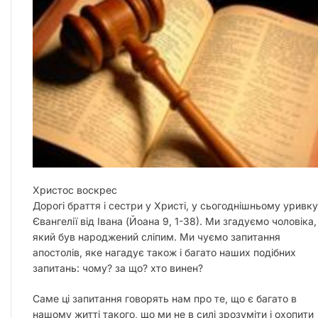
Христос воскрес
Дорогі браття і сестри у Христі, у сьогоднішньому уривку
Євангелії від Івана (Йоана 9, 1-38). Ми згадуємо чоловіка,
який був народжений сліпим. Ми чуємо запитання
апостолів, яке нагадує також і багато наших подібних
запитань: чому? за що? хто винен?
Саме ці запитання говорять нам про те, що є багато в
нашому житті такого, що ми не в силі зрозуміти і охопити