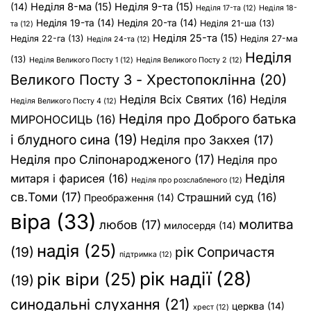
Неділя 8-ма
(15)
Неділя 9-та
(15)
(14)
Неділя 17-та
(12)
Неділя 18-
Неділя 19-та
(14)
Неділя 20-та
(14)
Неділя 21-ша
(13)
та
(12)
Неділя 25-та
(15)
Неділя 22-га
(13)
Неділя 27-ма
Неділя 24-та
(12)
Неділя
(13)
Неділя Великого Посту 1
(12)
Неділя Великого Посту 2
(12)
Великого Посту 3 - Хрестопоклінна
(20)
Неділя Всіх Святих
(16)
Неділя
Неділя Великого Посту 4
(12)
Неділя про Доброго батька
МИРОНОСИЦЬ
(16)
і блудного сина
(19)
Неділя про Закхея
(17)
Неділя про Сліпонародженого
(17)
Неділя про
Неділя
митаря і фарисея
(16)
Неділя про розслабленого
(12)
св.Томи
(17)
Страшний суд
(16)
Преображення
(14)
віра
(33)
молитва
любов
(17)
милосердя
(14)
надія
(25)
(19)
рік Сопричастя
підтримка
(12)
рік надії
(28)
рік віри
(25)
(19)
синодальні слухання
(21)
церква
(14)
хрест
(12)