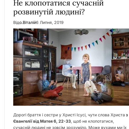
Не клопотатися сучасній
розвинутій людині?
Від
о.Віталій
6 Липня, 2019
Дорогі браття і сестри у Христі Ісусі, чути слова Христа
з
Євангелії від Матея 6, 22-33
, щоб не клопотатися,
сучасній людині не зовсім зрозуміло. Може вухами ми їх