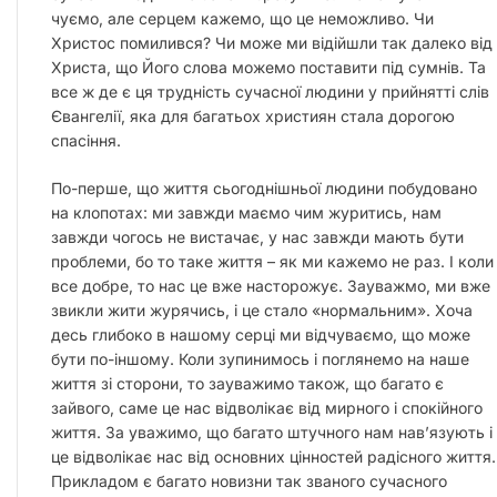
чуємо, але серцем кажемо, що це неможливо. Чи
Христос помилився? Чи може ми відійшли так далеко від
Христа, що Його слова можемо поставити під сумнів. Та
все ж де є ця трудність сучасної людини у прийнятті слів
Євангелії, яка для багатьох християн стала дорогою
спасіння.
По-перше, що життя сьогоднішньої людини побудовано
на клопотах: ми завжди маємо чим журитись, нам
завжди чогось не вистачає, у нас завжди мають бути
проблеми, бо то таке життя – як ми кажемо не раз. І коли
все добре, то нас це вже насторожує. Зауважмо, ми вже
звикли жити журячись, і це стало «нормальним». Хоча
десь глибоко в нашому серці ми відчуваємо, що може
бути по-іншому. Коли зупинимось і поглянемо на наше
життя зі сторони, то зауважимо також, що багато є
зайвого, саме це нас відволікає від мирного і спокійного
життя. За уважимо, що багато штучного нам нав’язують і
це відволікає нас від основних цінностей радісного життя.
Прикладом є багато новизни так званого сучасного