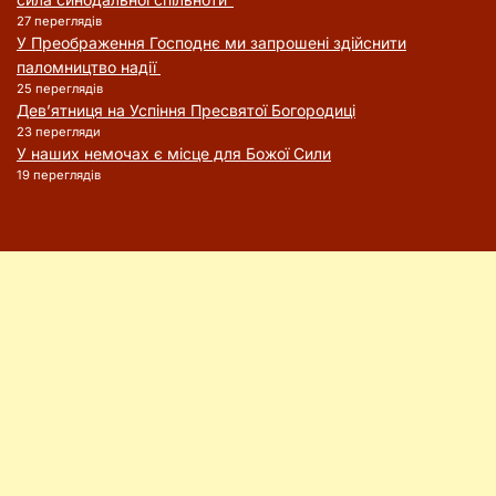
27 переглядів
У Преображення Господнє ми запрошені здійснити
паломництво надії
25 переглядів
Дев’ятниця на Успіння Пресвятої Богородиці
23 перегляди
У наших немочах є місце для Божої Сили
19 переглядів