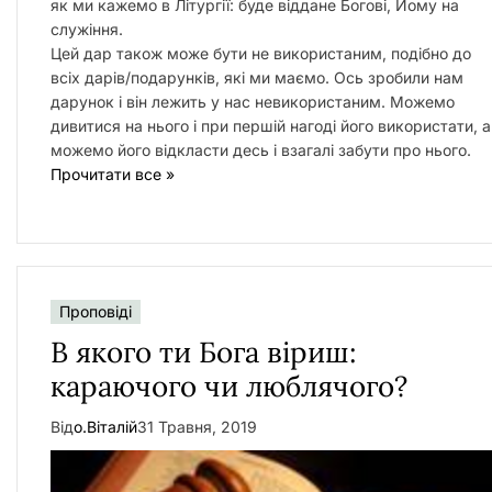
як ми кажемо в Літургії: буде віддане Богові, Йому на
служіння.
Цей дар також може бути не використаним, подібно до
всіх дарів/подарунків, які ми маємо. Ось зробили нам
дарунок і він лежить у нас невикористаним. Можемо
дивитися на нього і при першій нагоді його використати, а
можемо його відкласти десь і взагалі забути про нього.
Прочитати все »
Проповіді
В якого ти Бога віриш:
караючого чи люблячого?
Від
о.Віталій
31 Травня, 2019