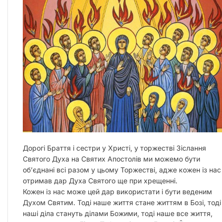
Дорогі Браття і сестри у Христі, у торжестві Зіслання
Святого Духа на Святих Апостолів ми можемо бути
об’єднані всі разом у цьому Торжестві, адже кожен із нас
отримав дар Духа Святого ще при хрещенні.
Кожен із нас може цей дар використати і бути веденим
Духом Святим. Тоді наше життя стане життям в Бозі, тоді
наші діла стануть ділами Божими, тоді наше все життя,