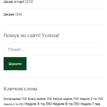
Цікаві історії
(213)
Цікаве
(34)
Пошук по сайті! Успіхів!
П
о
ш
у
к
:
Ключові слова
Богородиця
(13)
Божа любов
(13)
Квітна неділя
(13)
Неділя 2-га
(13)
Неділя 5-та
(15)
Неділя 6-та
(15)
Неділя 7-ма
Неділя 3-тя
(12)