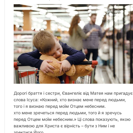
Дорогі браття і сестри, Євангеліє від Матея нам пригадує
слова Ісуса: «Кожний, хто визнає мене перед людьми,
того і я визнаю перед моїм Отцем небесним.
хто мене зречеться перед людьми, того й я зречусь
перед Отцем моїм небесним.» Ці слова показують, якою
важливою для Христа є вірність – бути з Ним і не
зректися Його.