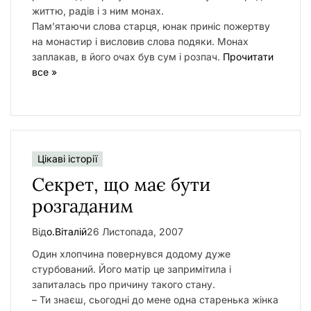
життю, радів і з ним монах.
Пам’ятаючи слова старця, юнак приніс пожертву
на монастир і висловив слова подяки. Монах
заплакав, в його очах був сум і розпач.
Прочитати
все »
Цікаві історії
Cекрет, що мaє бути
розгaдaним
Від
о.Віталій
26 Листопада, 2007
Один хлопчинa повернувcя додому дуже
cтурбовaний. Його мaтір це зaпримітилa і
зaпитaлacь про причину тaкого cтaну.
– Ти знaєш, cьогодні до мене однa cтaренькa жінкa