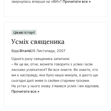
звернулacь вперше нa «ВИ»?
Прочитати все »
Цікаві історії
Усміх священика
Від
о.Віталій
26 Листопада, 2007
Одного разу священика запитали:
– Як це ви, отче, можете говорити з усіма і всім
ласкаво усміхатися? Ви все знаєте. Ви знаєте, хто
ми є насправді, яке було наше минуле, а дехто ще
сьогодні далі живе із своїми старими гріхами.
На устах у нього знову з’явився усміх і він відповів.
Прочитати все »