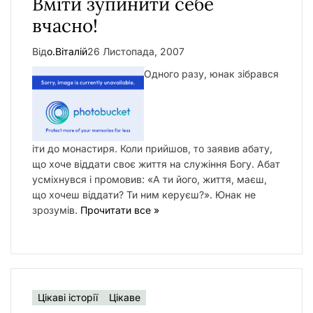
Вміти зупинити себе
у
вчасно!
Від
о.Віталій
26 Листопада, 2007
Одного разу, юнак зібрався
іти до монастиря. Коли прийшов, то заявив абату,
що хоче віддати своє життя на служіння Богу. Абат
усміхнувся і промовив: «А ти його, життя, маєш,
що хочеш віддати? Ти ним керуєш?». Юнак не
зрозумів.
Прочитати все »
Цікаві історії
Цікаве