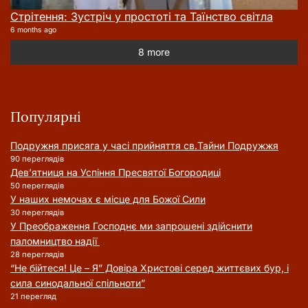
Стрітення: Зустріч у простоті та Таїнство світла
6 months ago
8 more
Популярні
Подружня присягa у часі прийняття cв.Тайни Подружжя
90 переглядів
Дев’ятниця на Успіння Пресвятої Богородиці
50 переглядів
У наших немочах є місце для Божої Сили
30 переглядів
У Преображення Господнє ми запрошені здійснити
паломництво надії
28 переглядів
“Не бійтеся! Це – Я” Довіра Христові серед життєвих бур, і
сила синодальної спільноти”
21 перегляд