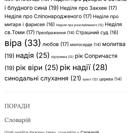
і блудного сина
(19)
Неділя про Закхея
(17)
Неділя про Сліпонародженого
(17)
Неділя про
Неділя
митаря і фарисея
(16)
Неділя про розслабленого
(12)
св.Томи
(17)
Страшний суд
(16)
Преображення
(14)
віра
(33)
молитва
любов
(17)
милосердя
(14)
надія
(25)
(19)
рік Сопричастя
підтримка
(12)
рік надії
(28)
рік віри
(25)
(19)
синодальні слухання
(21)
церква
(14)
хрест
(12)
ПОРАДИ
Словарій
Щоб знайти бажану тему, шукайте у
Словарій