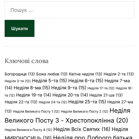
П
о
ш
у
к
:
Ключові слова
Богородиця
(13)
Божа любов
(13)
Квітна неділя
(13)
Неділя 2-га
(13)
Неділя 5-та
(15)
Неділя 6-та
(15)
Неділя 7-ма
Неділя 3-тя
(12)
Неділя 8-ма
(15)
Неділя 9-та
(15)
(14)
Неділя 17-та
(12)
Неділя 18-
Неділя 19-та
(14)
Неділя 20-та
(14)
Неділя 21-ша
(13)
та
(12)
Неділя 25-та
(15)
Неділя 22-га
(13)
Неділя 27-ма
Неділя 24-та
(12)
Неділя
(13)
Неділя Великого Посту 1
(12)
Неділя Великого Посту 2
(12)
Великого Посту 3 - Хрестопоклінна
(20)
Неділя Всіх Святих
(16)
Неділя
Неділя Великого Посту 4
(12)
Неділя про Доброго батька
МИРОНОСИЦЬ
(16)