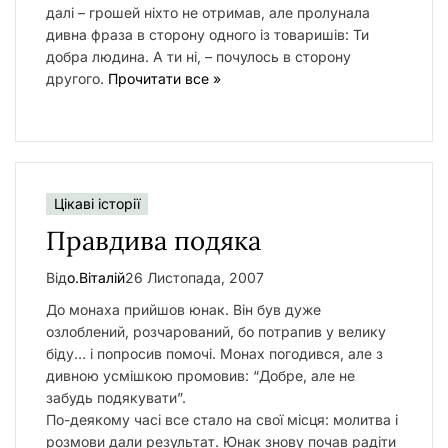
далі – грошей ніхто не отримав, але пролунала
дивна фраза в сторону одного із товаришів: Ти
добра людина. А ти ні, – почулось в сторону
другого.
Прочитати все »
Цікаві історії
Правдива подяка
Від
о.Віталій
26 Листопада, 2007
До монаха прийшов юнак. Він був дуже
озлоблений, розчарований, бо потрапив у велику
біду… і попросив помочі. Монах погодився, але з
дивною усмішкою промовив: “Добре, але не
забудь подякувати”.
По-деякому часі все стало на свої місця: молитва і
розмови дали результат. Юнак знову почав радіти