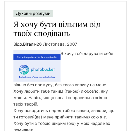
Духовні роздуми
Я хочу бути вільним від
твоїх сподівань
Від
о.Віталій
26 Листопада, 2007
Я хочу тобі дарувати себе
вільно без примусу, без твого впливу нa мене.
Хочу любити тебе таким (такою) любов’ю, яку
маю я. Навіть, якщо вона і неправильна згідно
твоїх теорій.
Хочу поводитись перед тобою вільно, знаючи, що
ти готовий(ва) мене прийняти таким/якою я є.
Хочу бути з тобою щирим (ою) у моїх недоліках і
помилках.