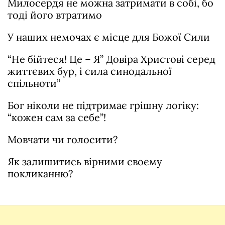
Милосердя не можна затримати в собі, бо
тоді його втратимо
У наших немочах є місце для Божої Сили
“Не бійтеся! Це – Я” Довіра Христові серед
життєвих бур, і сила синодальної
спільноти”
Бог ніколи не підтримає грішну логіку:
“кожен сам за себе”!
Мовчати чи голосити?
Як залишитись вірними своєму
покликанню?