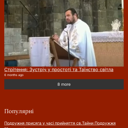
Стрітення: Зустріч у простоті та Таїнство світла
6 months ago
8 more
Популярні
Подружня присягa у часі прийняття cв.Тайни Подружжя