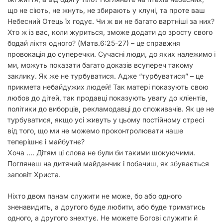
що не сіють, не жнуть, не збирають у клуні, та проте ваш
Небесний Отець їх годує. Чи ж ви не багато вартніші за них?
Хто ж із вас, коли журиться, зможе додати до зросту свого
бодай ліктя одного?
(Матв.6:25-27) – це справжня
провокація до суперечки. Сучасні люди, до яких належимо і
ми, можуть показати багато доказів всупереч такому
заклику. Як же не турбуватися. Адже “турбуватися” – це
прикмета небайдужих людей! Так матері показують свою
любов до дітей, так продавці показують увагу до кліентів,
політики до виборців, рекламодавці до споживачів. Як це не
турбуватися, якщо усі живуть у цьому постійному стресі
від того, що ми не можемо проконтролювати наше
теперішнє і майбутнє?
Хоча …. Дітям ці слова не були би такими шокуючими.
Поглянеш на дитячий майданчик і побачиш, як збувається
заповіт Христа.
Ніхто двом панам служити не може, бо або одного
зненавидить, а другого буде любити, або буде триматись
одного, а другого знехтує. Не можете Богові служити й