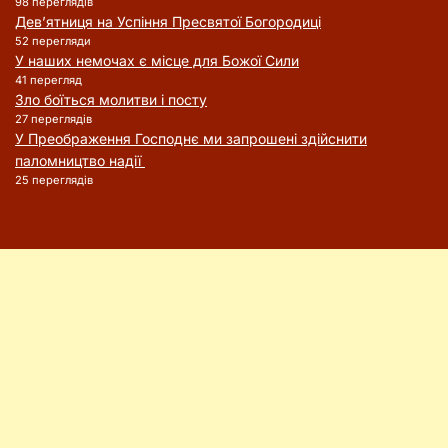
98 переглядів
Дев’ятниця на Успіння Пресвятої Богородиці
52 перегляди
У наших немочах є місце для Божої Сили
41 перегляд
Зло боїться молитви і посту
27 переглядів
У Преображення Господнє ми запрошені здійснити
паломництво надії
25 переглядів