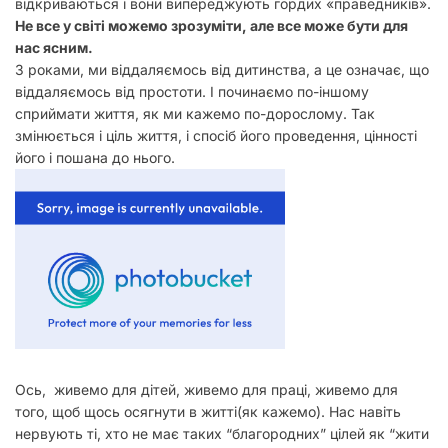
відкриваються і вони випереджують гордих «праведників».
Не все у світі можемо зрозуміти, але все може бути для
нас ясним.
З роками, ми віддаляємось від дитинства, а це означає, що
віддаляємось від простоти. І починаємо по-іншому
сприймати життя, як ми кажемо по-дорослому. Так
змінюється і ціль життя, і спосіб його проведення, цінності
його і пошана до нього.
Ось, живемо для дітей, живемо для праці, живемо для
того, щоб щось осягнути в житті(як кажемо). Нас навіть
нервують ті, хто не має таких “благородних” цілей як “жити