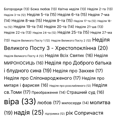
Богородиця
(13)
Божа любов
(13)
Квітна неділя
(13)
Неділя 2-га
(13)
Неділя 5-та
(15)
Неділя 6-та
(15)
Неділя 7-ма
Неділя 3-тя
(12)
Неділя 8-ма
(15)
Неділя 9-та
(15)
(14)
Неділя 17-та
(12)
Неділя 18-
Неділя 19-та
(14)
Неділя 20-та
(14)
Неділя 21-ша
(13)
та
(12)
Неділя 25-та
(15)
Неділя 22-га
(13)
Неділя 27-ма
Неділя 24-та
(12)
Неділя
(13)
Неділя Великого Посту 1
(12)
Неділя Великого Посту 2
(12)
Великого Посту 3 - Хрестопоклінна
(20)
Неділя Всіх Святих
(16)
Неділя
Неділя Великого Посту 4
(12)
Неділя про Доброго батька
МИРОНОСИЦЬ
(16)
і блудного сина
(19)
Неділя про Закхея
(17)
Неділя про Сліпонародженого
(17)
Неділя про
Неділя
митаря і фарисея
(16)
Неділя про розслабленого
(12)
св.Томи
(17)
Страшний суд
(16)
Преображення
(14)
віра
(33)
молитва
любов
(17)
милосердя
(14)
надія
(25)
(19)
рік Сопричастя
підтримка
(12)