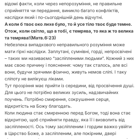
відомі факти, коли через непорозуміння, не правильне
сприйняття чи передання, виникло багато конфліктів,
наслідки який і по-сьогоднішній день відчутні.
А коли б твоє око лихе було, то й усе тіло твоє буде темне.
Отож, коли світло, що в тобі, є темрява, то яка ж то велика
та темрява!(Матв.6:23)
Небезпека випадкового неправильного розуміння може
мати гіркі наслідки. Заплутані, сумнівні, горді, непросвічені
– таких ми називаємо “засліпленими людьми”. Кожний з них
має свою причину і пояснення: чому так сталось, але всі
вони, будучи зрячими фізично, живуть немов сліпі. І таку
сліпоту не вилікуєш ліками.
Тут прозріння має прийти із середини, від просвічення душі.
Для цього не потрібно великих зусиль, надзвичайних
поучень. Потрібно смирення, сокрушення серця,
відкритість на Божу благодать.
Коли людина стає смиренною перед Богом, тоді вона стає
відкритою, щоб сприйняти правду, яка її і визволить від
засліпленості. Ось тому засліпленим і гордим важко увійти
в Царство Боже, а засліпленим, але покірним, двері