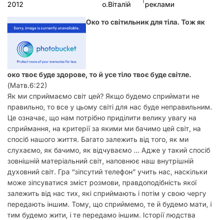
2012
о.Віталій
реклами
у
Око то світильник для тіла. Тож як
око твоє буде здорове, то й усе тіло твоє буде світле.
(Матв.6:22)
Як ми сприймаємо світ цей? Якщо будемо сприймати не
правильно, то все у цьому світі для нас буде неправильним.
Це означає, що нам потрібно приділити велику увагу на
сприймання, на критерії за якими ми бачимо цей світ, на
спосіб нашого життя. Багато залежить від того, як ми
слухаємо, як бачимо, як відчуваємо … Адже у такий спосіб
зовнішній матеріальний світ, наповнює наш внутрішній
духовний світ.
Гра “зіпсутий телефон” учить нас, наскільки
може зіпсуватися зміст розмови, правдоподібність якої
залежить від нас тих, які сприймають і потім у свою чергу
передають іншим. Тому, що сприймемо, те й будемо мати, і
тим будемо жити, і те передамо іншим. Історії людства