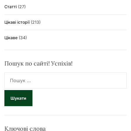
Статті
(27)
Цікаві історії
(213)
Цікаве
(34)
Пошук по сайті! Успіхів!
П
о
ш
у
к
:
Ключові слова