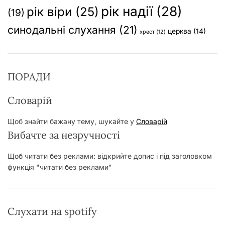
рік надії
(28)
рік віри
(25)
(19)
синодальні слухання
(21)
церква
(14)
хрест
(12)
ПОРАДИ
Словарій
Щоб знайти бажану тему, шукайте у
Словарій
Вибачте за незручності
Щоб читати без реклами: відкрийте допис і під заголовком
функція "читати без реклами"
Слухати на spotify