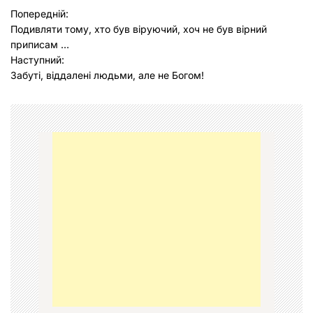
Н
Попередній:
Подивляти тому, хто був віруючий, хоч не був вірний
а
приписам …
в
Наступний:
Забуті, віддалені людьми, але не Богом!
і
г
а
ц
і
я
з
а
п
и