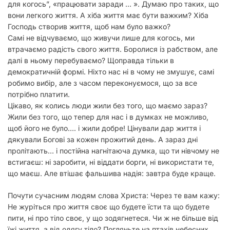
для когось”, «працювати заради … ». Думаю про таких, що
вони легкого життя. А хіба життя має бути важким? Хіба
Господь створив життя, щоб нам було важко?
Самі не відчуваємо, що живучи лише для когось, ми
втрачаємо радість свого життя. Боролися із рабством, але
далі в ньому перебуваємо? Щоправда тільки в
демократичній формі. Ніхто нас ні в чому не змушує, самі
робимо вибір, але з часом переконуємося, що за все
потрібно платити.
Цікаво, як колись люди жили без того, що маємо зараз?
Жили без того, що тепер для нас і в думках не можливо,
щоб його не було…. і жили добре! Цінували дар життя і
дякували Богові за кожен прожитий день. А зараз дні
пролітають… і постійна нагнітаюча думка, що ти нівчому не
встигаєш: ні заробити, ні віддати борги, ні використати те,
що маєш. Але втішає фальшива надія: завтра буде краще.
Почути сучасним людям слова Христа:
Через те вам кажу:
Не журіться про життя своє що будете їсти та що будете
пити, ні про тіло своє, у що зодягнетеся. Чи ж не більше від
їжі життя, а від одягу тіло?
Погляньте на птахів небесних,