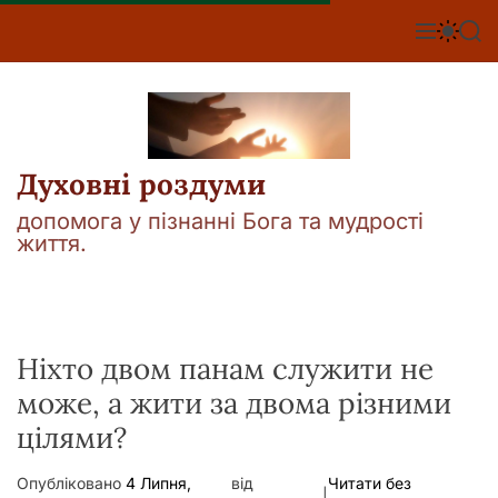
П
е
М
П
П
е
е
о
р
н
р
ш
е
ю
е
у
й
м
к
т
и
к
и
а
Духовні роздуми
д
ч
о
к
допомога у пізнанні Бога та мудрості
о
в
життя.
л
м
ь
і
о
р
с
о
т
в
у
Ніхто двом панам служити не
о
г
може, а жити за двома різними
о
р
цілями?
е
ж
и
Опубліковано
4 Липня,
від
Читати без
м
|