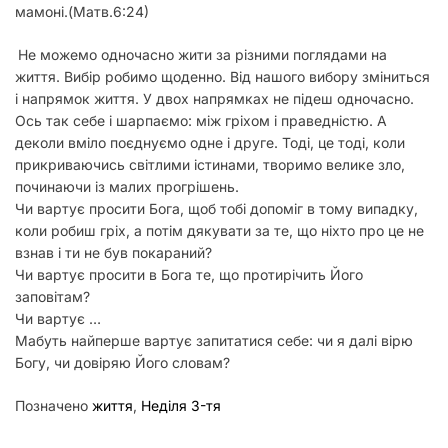
мамоні.(Матв.6:24)
Не можемо одночасно жити за різними поглядами на
життя. Вибір робимо щоденно. Від нашого вибору зміниться
і напрямок життя. У двох напрямках не підеш одночасно.
Ось так себе і шарпаємо: між гріхом і праведністю. А
деколи вміло поєднуємо одне і друге. Тоді, це тоді, коли
прикриваючись світлими істинами, творимо велике зло,
починаючи із малих прогрішень.
Чи вартує просити Бога, щоб тобі допоміг в тому випадку,
коли робиш гріх, а потім дякувати за те, що ніхто про це не
взнав і ти не був покараний?
Чи вартує просити в Бога те, що протирічить Його
заповітам?
Чи вартує …
Мабуть найперше вартує запитатися себе: чи я далі вірю
Богу, чи довіряю Його словам?
Позначено
життя
,
Неділя 3-тя