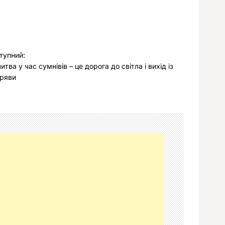
тупний:
итва у час сумнівів – це дорога до світла і вихід із
ряви