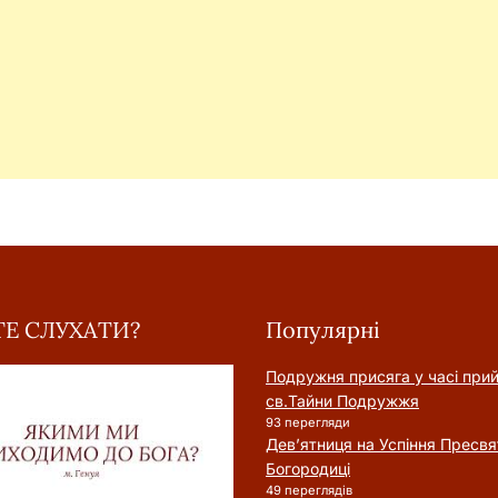
Е СЛУХАТИ?
Популярні
Подружня присягa у часі при
cв.Тайни Подружжя
93 перегляди
Дев’ятниця на Успіння Пресвя
Богородиці
49 переглядів