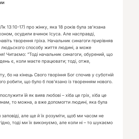
ми
у
к 13:10-17) про жінку, яка 18 років була зв’язана
оном, осудили вчинок Ісуса. Але насправді,
навіть творення гріха. Начальник синагоги прирівняв
я людьского способу життя людині, а може
я! Читаємо: ”Тоді начальник синагоги, обурений, що
день є, коли маєте працювати; тоді, отже,
, бо на кінець Свого творіння Бог спочив у суботній
го робити, що було б пов’язано із творенням нового.
служити їй як вияв любові – хіба це гріх, хіба це
инам, то можна, а вже допомогти людині, яка була
 заповіді, але ще й їх розуміти, щоб ми часом не
ідно, тоді ми їх виконуємо, але коли ні – то шукаємо