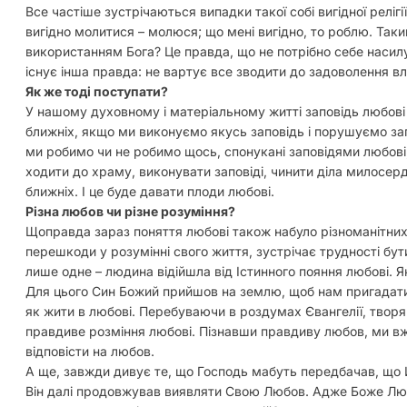
Все частіше зустрічаються випадки такої собі вигідної релігії
вигідно молитися – молюся; що мені вигідно, то роблю. Такий 
використанням Бога? Це правда, що не потрібно себе насил
існує інша правда: не вартує все зводити до задоволення в
Як же тоді поступати?
У нашому духовному і матеріальному житті заповідь любові
ближніх, якщо ми виконуємо якусь заповідь і порушуємо за
ми робимо чи не робимо щось, спонукані заповідями любові,
ходити до храму, виконувати заповіді, чинити діла милосерд
ближніх. І це буде давати плоди любові.
Різна любов чи різне розуміння?
Щоправда зараз поняття любові також набуло різноманітних
перешкоди у розумінні свого життя, зустрічає трудності бу
лише одне – людина відійшла від Істинного пояння любові. Я
Для цього Син Божий прийшов на землю, щоб нам пригадати
як жити в любові. Перебуваючи в роздумах Євангелії, творя
правдиве розміння любові. Пізнавши правдиву любов, ми вже
відповісти на любов.
А ще, завжди дивує те, що Господь мабуть передбачав, що 
Він далі продовжував виявляти Свою Любов. Адже Боже Любо