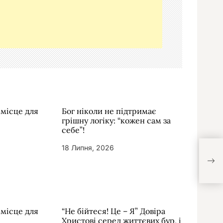
 місце для
Бог ніколи не підтримає
грішну логіку: “кожен сам за
себе”!
18 Липня, 2026
Моли
вихі
 місце для
“Не бійтеся! Це – Я” Довіра
Христові серед життєвих бур, і