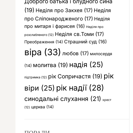
Доброго батька і блудного сина
(19)
Неділя про Закхея
(17)
Неділя
про Сліпонародженого
(17)
Неділя
про митаря і фарисея
(16)
Неділя про
Неділя св.Томи
(17)
розслабленого
(12)
Страшний суд
(16)
Преображення
(14)
віра
(33)
любов
(17)
милосердя
надія
(25)
молитва
(19)
(14)
рік
рік Сопричастя
(19)
підтримка
(12)
рік надії
(28)
віри
(25)
синодальні слухання
(21)
хрест
церква
(14)
(12)
ПОРАДИ