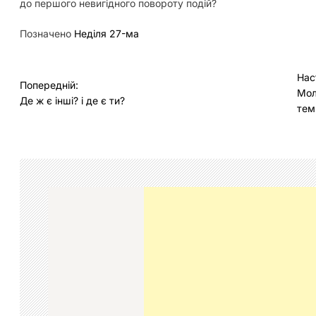
до першого невигідного повороту подій?
Позначено
Неділя 27-ма
Н
Нас
Попередній:
Мол
а
Де ж є інші? і де є ти?
тем
в
і
г
а
ц
і
я
з
а