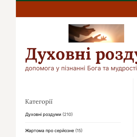
П
е
р
е
й
т
и
Духовні роз
д
о
в
допомога у пізнанні Бога та мудрості
м
і
с
т
у
Категорії
Духовні роздуми
(210)
Жартома про серйозне
(15)