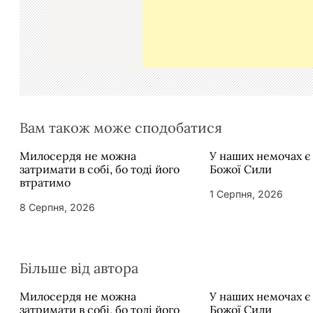
п
и
с
і
в
Вам також може сподобатися
Милосердя не можна
У наших немочах є
затримати в собі, бо тоді його
Божої Сили
втратимо
1 Серпня, 2026
8 Серпня, 2026
Більше від автора
Милосердя не можна
У наших немочах є
затримати в собі, бо тоді його
Божої Сили