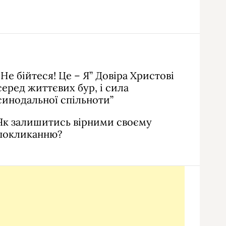
“Не бійтеся! Це – Я” Довіра Христові
серед життєвих бур, і сила
синодальної спільноти”
Як залишитись вірними своєму
покликанню?