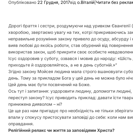
Опубліковано
22 Грудня, 2017
від
о.Віталій
|
Читати без рекла
Дорогі браття і сестри, роздумуючи над уривком Євангелії (Л
хворобою, звертаємо увагу на тих, котрі прикриваючись зак
неправильне розуміння закону привело до осуду, абсурду і 
вияв любові до якоїсь роботи, став обурений від поверненн
використав закон, щоб прикрити своє особисте невдоволенн
Ісус оздоровив у суботу, озвався і мовив до народу: «Шість 
приходьте й оздоровляйтесь, а не в день суботній.»”
Згідно закону Мойсея людина мала строго вшановуати суботу
день. Тому за прикладом Бога у цей день не можна було нічо
Цей день має бути посвячений на Боже.
Ось тут і запитання: уздоровити людину, допомогти людині, по
переступ закону? Ісус приводить приклад: давати їсти твар
принижена дияволом – ні?
Це ще раз нам пригадує про необхідність не тільки зберігати
впали у спокусу пристосувати заповіді до себе: коли нам виг
оправдання.
Релігійний релакс чи життя за заповідями Христа?