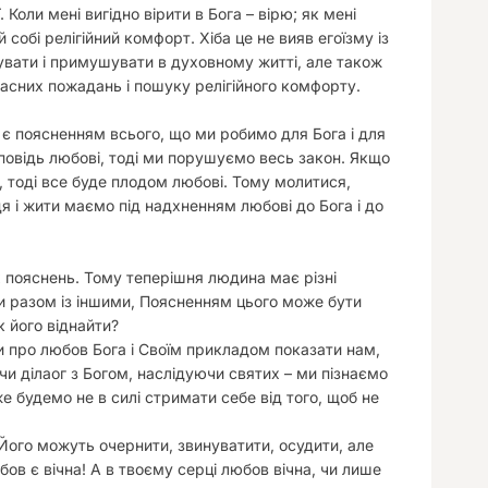
. Коли мені вигідно вірити в Бога – вірю; як мені
собі релігійний комфорт. Хіба це не вияв егоїзму із
увати і примушувати в духовному житті, але також
ласних пожадань і пошуку релігійного комфорту.
 є поясненням всього, що ми робимо для Бога і для
повідь любові, тоді ми порушуємо весь закон. Якщо
 тоді все буде плодом любові. Тому молитися,
я і жити маємо під надхненням любові до Бога і до
 пояснень. Тому теперішня людина має різні
ти разом із іншими, Поясненням цього може бути
к його віднайти?
 про любов Бога і Своїм прикладом показати нам,
чи ділаог з Богом, наслідуючи святих – ми пізнаємо
 будемо не в силі стримати себе від того, щоб не
Його можуть очернити, звинуватити, осудити, але
в є вічна! А в твоєму серці любов вічна, чи лише