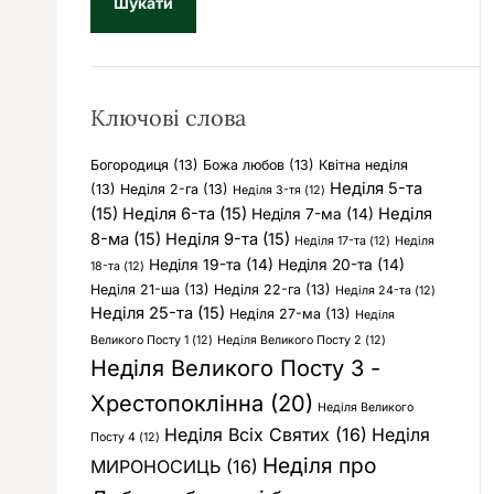
у
к
:
Ключові слова
Богородиця
(13)
Божа любов
(13)
Квітна неділя
Неділя 5-та
(13)
Неділя 2-га
(13)
Неділя 3-тя
(12)
(15)
Неділя 6-та
(15)
Неділя
Неділя 7-ма
(14)
8-ма
(15)
Неділя 9-та
(15)
Неділя 17-та
(12)
Неділя
Неділя 19-та
(14)
Неділя 20-та
(14)
18-та
(12)
Неділя 21-ша
(13)
Неділя 22-га
(13)
Неділя 24-та
(12)
Неділя 25-та
(15)
Неділя 27-ма
(13)
Неділя
Великого Посту 1
(12)
Неділя Великого Посту 2
(12)
Неділя Великого Посту 3 -
Хрестопоклінна
(20)
Неділя Великого
Неділя Всіх Святих
(16)
Неділя
Посту 4
(12)
Неділя про
МИРОНОСИЦЬ
(16)