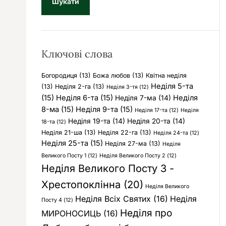
у
к
:
Ключові слова
Богородиця
(13)
Божа любов
(13)
Квітна неділя
Неділя 5-та
(13)
Неділя 2-га
(13)
Неділя 3-тя
(12)
(15)
Неділя 6-та
(15)
Неділя
Неділя 7-ма
(14)
8-ма
(15)
Неділя 9-та
(15)
Неділя 17-та
(12)
Неділя
Неділя 19-та
(14)
Неділя 20-та
(14)
18-та
(12)
Неділя 21-ша
(13)
Неділя 22-га
(13)
Неділя 24-та
(12)
Неділя 25-та
(15)
Неділя 27-ма
(13)
Неділя
Великого Посту 1
(12)
Неділя Великого Посту 2
(12)
Неділя Великого Посту 3 -
Хрестопоклінна
(20)
Неділя Великого
Неділя Всіх Святих
(16)
Неділя
Посту 4
(12)
Неділя про
МИРОНОСИЦЬ
(16)