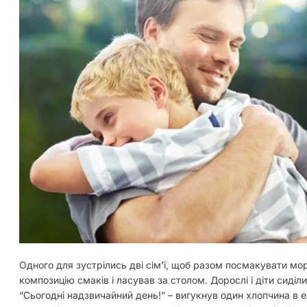
Одного для зустрілись дві сімʼї, щоб разом посмакувати м
композицію смаків і ласував за столом. Дорослі і діти сиділ
“Сьогодні надзвичайний день!” – вигукнув один хлопчина в е