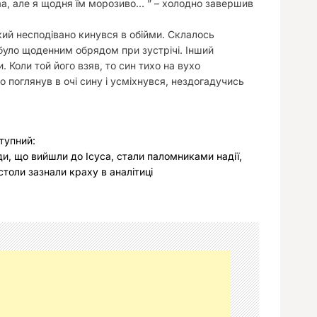
аа, але я щодня їм морозиво… ” – холодно завершив
який несподівано кинувся в обійми. Склалось
було щоденним обрядом при зустрічі. Інший
. Коли той його взяв, то син тихо на вухо
о поглянув в очі сину і усміхнувся, нездогадучись
тупний:
и, що вийшли до Ісуса, стали паломниками надії,
столи зазнали краху в аналітиці