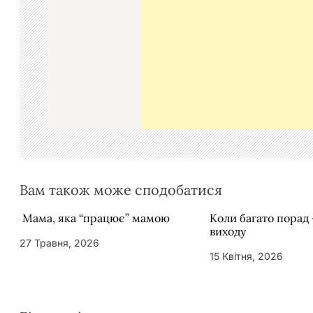
я
з
а
п
и
с
і
в
Вам також може сподобатися
Мама, яка “працює” мамою
Коли багато порад 
виходу
27 Травня, 2026
15 Квітня, 2026