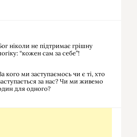
Бог ніколи не підтримає грішну
логіку: “кожен сам за себе”!
За кого ми заступаємось чи є ті, хто
заступається за нас? Чи ми живемо
один для одного?