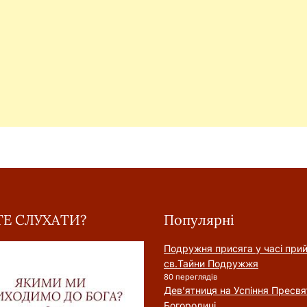
Е СЛУХАТИ?
Популярні
Подружня присягa у часі при
cв.Тайни Подружжя
80 переглядів
Дев’ятниця на Успіння Пресвя
Богородиці