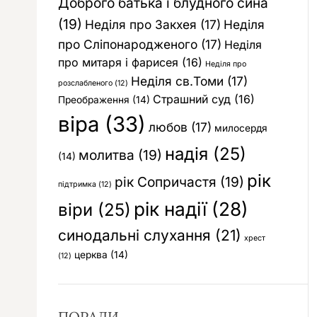
Доброго батька і блудного сина
(19)
Неділя про Закхея
(17)
Неділя
про Сліпонародженого
(17)
Неділя
про митаря і фарисея
(16)
Неділя про
Неділя св.Томи
(17)
розслабленого
(12)
Страшний суд
(16)
Преображення
(14)
віра
(33)
любов
(17)
милосердя
надія
(25)
молитва
(19)
(14)
рік
рік Сопричастя
(19)
підтримка
(12)
рік надії
(28)
віри
(25)
синодальні слухання
(21)
хрест
церква
(14)
(12)
ПОРАДИ