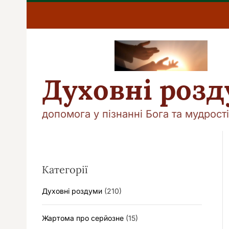
П
е
р
е
й
т
и
Духовні роз
д
о
в
допомога у пізнанні Бога та мудрості
м
і
с
т
у
Категорії
Духовні роздуми
(210)
Жартома про серйозне
(15)