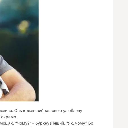
у
орозиво. Ось кожен вибрав свою улюблену
и окремо.
моціях. “Чому?” – буркнув інший. “Як, чому? Бо