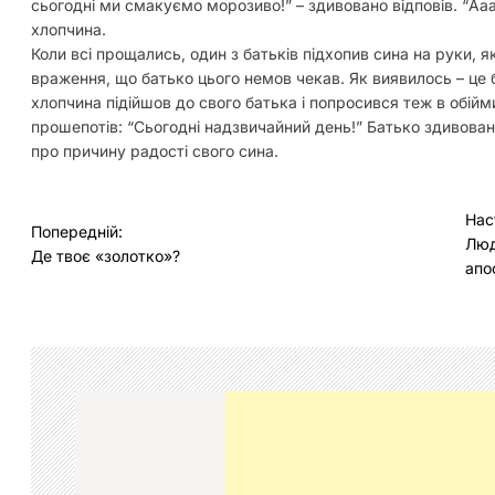
сьогодні ми смакуємо морозиво!” – здивовано відповів. “Аа
хлопчина.
Коли всі прощались, один з батьків підхопив сина на руки, 
враження, що батько цього немов чекав. Як виявилось – це 
хлопчина підійшов до свого батька і попросився теж в обійми
прошепотів: “Сьогодні надзвичайний день!” Батько здивован
про причину радості свого сина.
Н
Нас
Попередній:
Люд
а
Де твоє «золотко»?
апо
в
і
г
а
ц
і