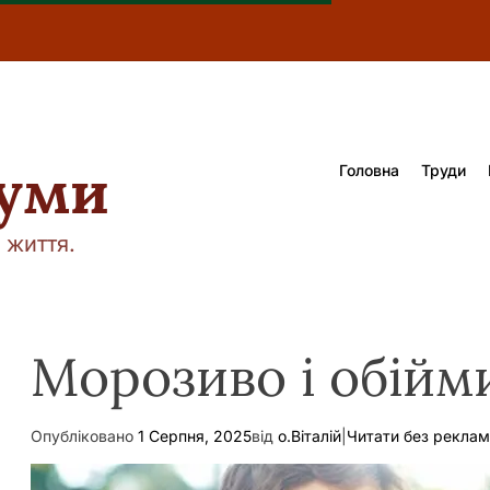
думи
Головна
Труди
 життя.
Морозиво і обійм
Опубліковано
1 Серпня, 2025
від
о.Віталій
|
Читати без рекла