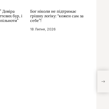
” Довіра
Бог ніколи не підтримає
тєвих бур, і
грішну логіку: “кожен сам за
спільноти”
себе”!
18 Липня, 2026
Люд
наді