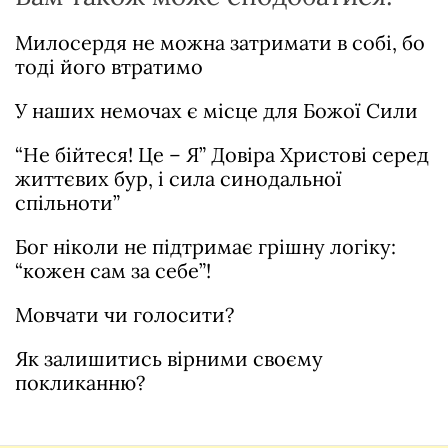
Милосердя не можна затримати в собі, бо
тоді його втратимо
У наших немочах є місце для Божої Сили
“Не бійтеся! Це – Я” Довіра Христові серед
життєвих бур, і сила синодальної
спільноти”
Бог ніколи не підтримає грішну логіку:
“кожен сам за себе”!
Мовчати чи голосити?
Як залишитись вірними своєму
покликанню?