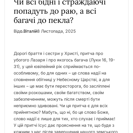
Чи всі бідні і страждаючі
у
попадуть до раю, а всі
багачі до пекла?
Від
о.Віталій
8 Листопада, 2025
Дорогі браття і сестри у Христі, притча про
убогого Лазаря і про якогось багача (Луки 16, 19-
31), у цей ювілейний рік сприймається по-
особливому, бо для одних – це слова надії на
сповнення обітниці у Небесному Царстві, а для
інших – це має бути пересторога, бо засліплені
своїми розкошами, своїм багатством, своїм
забезпеченням, можуть після смерті бути
неприємно здивовані. Чи ця притча є для всіх
прийнятною? Мабуть, що ні, бо це слово Боже,
слово надії є лише для тих, хто слухає і приймає!
У цій притчі Ісус дає прояснення на те, що буде з
кожним з нас після завершення нашого земського