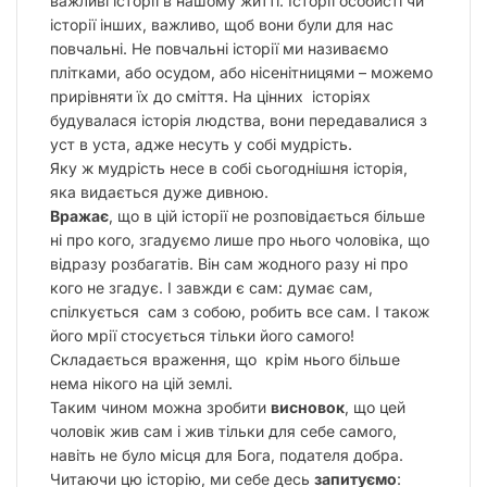
важливі історії в нашому житті. Історії особисті чи
історії інших, важливо, щоб вони були для нас
повчальні. Не повчальні історії ми називаємо
плітками, або осудом, або нісенітницями – можемо
прирівняти їх до сміття. На цінних історіях
будувалася історія людства, вони передавалися з
уст в уста, адже несуть у собі мудрість.
Яку ж мудрість несе в собі сьогоднішня історія,
яка видається дуже дивною.
Вражає
, що в цій історії не розповідається більше
ні про кого, згадуємо лише про нього чоловіка, що
відразу розбагатів. Він сам жодного разу ні про
кого не згадує. І завжди є сам: думає сам,
спілкується сам з собою, робить все сам. І також
його мрії стосується тільки його самого!
Складається враження, що крім нього більше
нема нікого на цій землі.
Таким чином можна зробити
висновок
, що цей
чоловік жив сам і жив тільки для себе самого,
навіть не було місця для Бога, подателя добра.
Читаючи цю історію, ми себе десь
запитуємо
: