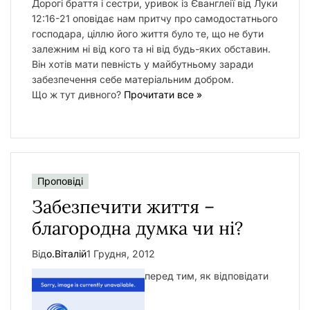
Дорогі браття і сестри, уривок із Єванглеії від Луки
12:16-21 оповідає нам притчу про самодостатнього
господара, ціллю його життя було те, що не бути
залежним ні від кого та ні від будь-яких обставин.
Він хотів мати певність у майбутньому заради
забезпечення себе матеріальним добром.
Що ж тут дивного?
Прочитати все »
Проповіді
Забезпечити життя –
благородна думка чи ні?
Від
о.Віталій
1 Грудня, 2012
перед тим, як відповідати