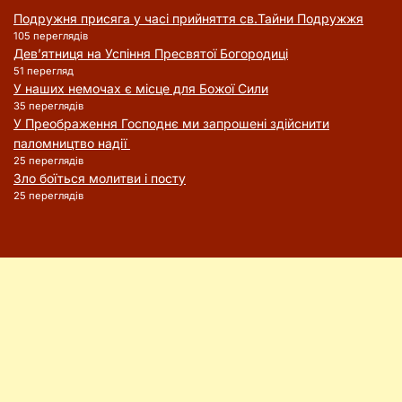
Подружня присягa у часі прийняття cв.Тайни Подружжя
105 переглядів
Дев’ятниця на Успіння Пресвятої Богородиці
51 перегляд
У наших немочах є місце для Божої Сили
35 переглядів
У Преображення Господнє ми запрошені здійснити
паломництво надії
25 переглядів
Зло боїться молитви і посту
25 переглядів