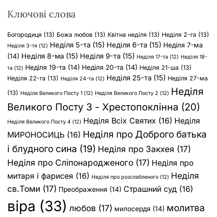
Ключові слова
Богородиця
(13)
Божа любов
(13)
Квітна неділя
(13)
Неділя 2-га
(13)
Неділя 5-та
(15)
Неділя 6-та
(15)
Неділя 7-ма
Неділя 3-тя
(12)
Неділя 8-ма
(15)
Неділя 9-та
(15)
(14)
Неділя 17-та
(12)
Неділя 18-
Неділя 19-та
(14)
Неділя 20-та
(14)
Неділя 21-ша
(13)
та
(12)
Неділя 25-та
(15)
Неділя 22-га
(13)
Неділя 27-ма
Неділя 24-та
(12)
Неділя
(13)
Неділя Великого Посту 1
(12)
Неділя Великого Посту 2
(12)
Великого Посту 3 - Хрестопоклінна
(20)
Неділя Всіх Святих
(16)
Неділя
Неділя Великого Посту 4
(12)
Неділя про Доброго батька
МИРОНОСИЦЬ
(16)
і блудного сина
(19)
Неділя про Закхея
(17)
Неділя про Сліпонародженого
(17)
Неділя про
Неділя
митаря і фарисея
(16)
Неділя про розслабленого
(12)
св.Томи
(17)
Страшний суд
(16)
Преображення
(14)
віра
(33)
молитва
любов
(17)
милосердя
(14)