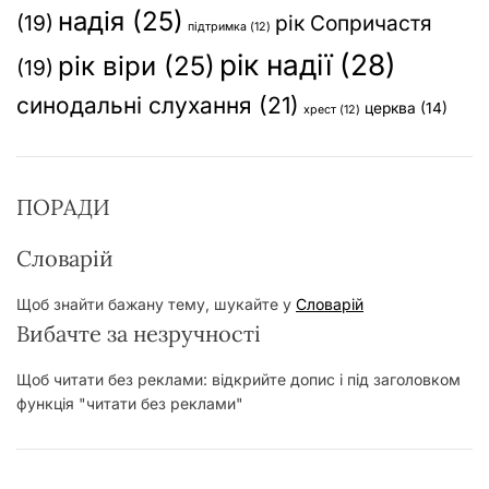
надія
(25)
(19)
рік Сопричастя
підтримка
(12)
рік надії
(28)
рік віри
(25)
(19)
синодальні слухання
(21)
церква
(14)
хрест
(12)
ПОРАДИ
Словарій
Щоб знайти бажану тему, шукайте у
Словарій
Вибачте за незручності
Щоб читати без реклами: відкрийте допис і під заголовком
функція "читати без реклами"