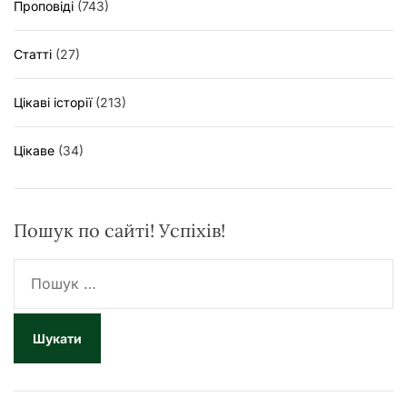
Проповіді
(743)
Статті
(27)
Цікаві історії
(213)
Цікаве
(34)
Пошук по сайті! Успіхів!
П
о
ш
у
к
: