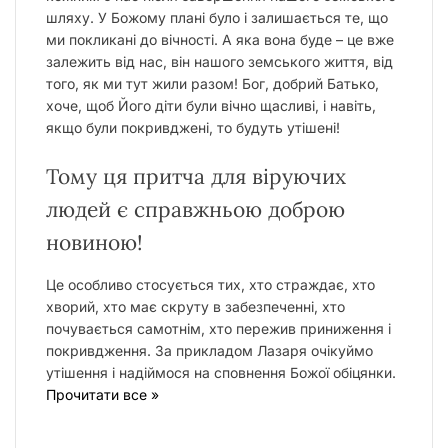
шляху. У Божому плані було і залишається те, що
ми покликані до вічності. А яка вона буде – це вже
залежить від нас, він нашого земського життя, від
того, як ми тут жили разом! Бог, добрий Батько,
хоче, щоб Його діти були вічно щасливі, і навіть,
якщо були покривджені, то будуть утішені!
Тому ця притча для віруючих
людей є справжньою доброю
новиною!
Це особливо стосується тих, хто страждає, хто
хворий, хто має скруту в забезпеченні, хто
почувається самотнім, хто пережив приниження і
покривдження. За прикладом Лазаря очікуймо
утішення і надіймося на сповнення Божої обіцянки.
Прочитати все »