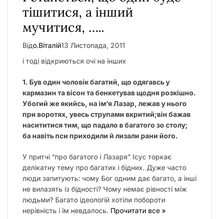
тішитися, а інший
мучитися, …..
Від
о.Віталій
13 Листопада, 2011
і тоді відкриються очі на інших
1. Був один чоловік багатий, що одягавсь у
кармазин та вісон та бенкетував щодня розкішно.
Убогий же якийсь, на ім’я Лазар, лежав у нього
при воротях, увесь струпами вкритий;він бажав
насититися тим, що падало в багатого зо столу;
ба навіть пси приходили й лизали рани його.
У притчі “про багатого і Лазаря” Ісус торкає
делікатну тему про багатих і бідних. Дуже часто
люди запитують: чому Бог одним дає багато, а інші
не вилазять із бідності? Чому немає рівності між
людьми? Багато ідеологій хотіли побороти
нерівність і їм невдалось.
Прочитати все »