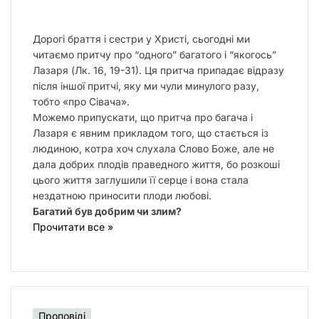
Дорогі браття і сестри у Христі, сьогодні ми
читаємо притчу про “одного” багатого і “якогось”
Лазаря (Лк. 16, 19-31). Ця притча припадає відразу
після іншої притчі, яку ми чули минулого разу,
тобто «про Сівача».
Можемо припускати, що притча про багача і
Лазаря є явним прикладом того, що стається із
людиною, котра хоч слухала Слово Боже, але не
дала добрих плодів праведного життя, бо розкоші
цього життя заглушили її серце і вона стала
нездатною приносити плоди любові.
Багатий був добрим чи злим?
Прочитати все »
Проповіді