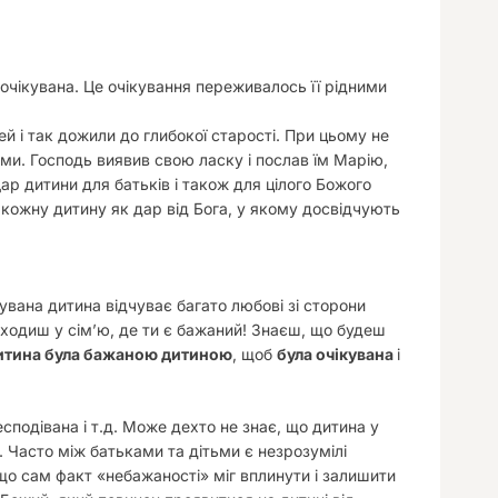
оочікувана. Це очікування переживалось її рідними
й і так дожили до глибокої старості. При цьому не
ми. Господь виявив свою ласку і послав їм Марію,
ар дитини для батьків і також для цілого Божого
кожну дитину як дар від Бога, у якому досвідчують
кувана дитина відчуває багато любові зі сторони
иходиш у сім’ю, де ти є бажаний! Знаєш, що будеш
итина була бажаною дитиною
, щоб
була очікувана
і
сподівана і т.д. Може дехто не знає, що дитина у
й. Часто між батьками та дітьми є незрозумілі
що сам факт «небажаності» міг вплинути і залишити