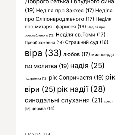
Доброго батька і блудного сина
(19)
Неділя про Закхея
(17)
Неділя
про Сліпонародженого
(17)
Неділя
про митаря і фарисея
(16)
Неділя про
Неділя св.Томи
(17)
розслабленого
(12)
Страшний суд
(16)
Преображення
(14)
віра
(33)
любов
(17)
милосердя
надія
(25)
молитва
(19)
(14)
рік
рік Сопричастя
(19)
підтримка
(12)
рік надії
(28)
віри
(25)
синодальні слухання
(21)
хрест
церква
(14)
(12)
ПОРАДИ