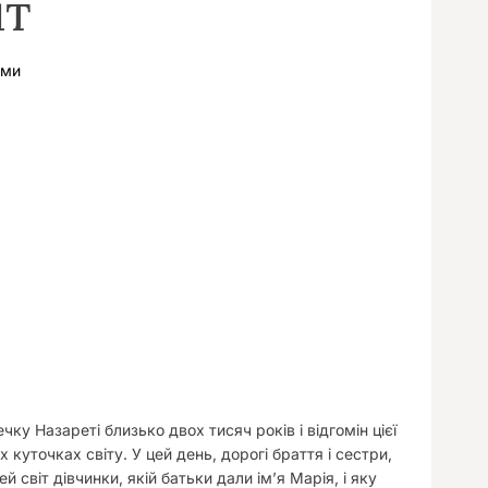
іт
у
ами
чку Назареті близько двох тисяч років і відгомін цієї
х куточках світу. У цей день, дорогі браття і сестри,
 світ дівчинки, якій батьки дали ім’я Марія, і яку