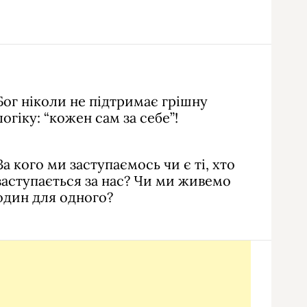
Бог ніколи не підтримає грішну
логіку: “кожен сам за себе”!
За кого ми заступаємось чи є ті, хто
заступається за нас? Чи ми живемо
один для одного?