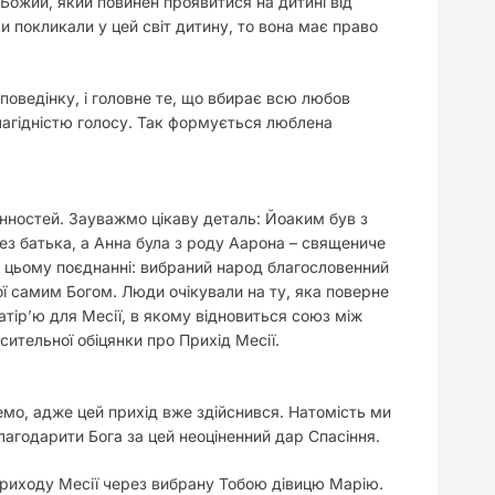
 Божий, який повинен проявитися на дитині від
и покликали у цей світ дитину, то вона має право
поведінку, і головне те, що вбирає всю любов
лагідністю голосу. Так формується люблена
інностей. Зауважмо цікаву деталь: Йоаким був з
з батька, а Анна була з роду Аарона – священиче
у цьому поєднанні: вибраний народ благословенний
ої самим Богом. Люди очікували на ту, яка поверне
матір’ю для Месії, в якому відновиться союз між
ительної обіцянки про Прихід Месії.
жемо, адже цей прихід вже здійснився. Натомість ми
агодарити Бога за цей неоціненний дар Спасіння.
приходу Месії через вибрану Тобою дівицю Марію.