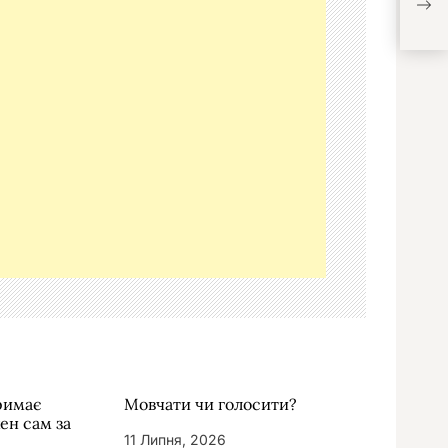
відр
тримає
Мовчати чи голосити?
жен сам за
11 Липня, 2026