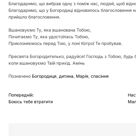
Благодаримо, що вибрав одну з поміж нас, людей, щоб відн
Благодаримо, що у Богородиці відновилось благословення на
прийшло благословення.
Вшановуємо Ту, яка вшанована Тобою,
Почитаємо Ту, яка удостоїлась Тобою,
Приклоняємось перед Тою, у лоні Котрої Ти пробував.
Пресвята Богородителько, радуйся! Господь з Тобою, будь б
коли вшановуємо Твій прихід. Амінь
Позначено
Богородиця
,
дитина
,
Марія
,
спасіння
Н
Попередній:
Нас
Боюсь тебе втратити
Мал
а
в
і