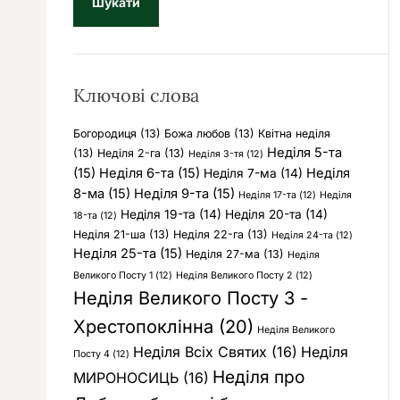
у
к
:
Ключові слова
Богородиця
(13)
Божа любов
(13)
Квітна неділя
Неділя 5-та
(13)
Неділя 2-га
(13)
Неділя 3-тя
(12)
(15)
Неділя 6-та
(15)
Неділя
Неділя 7-ма
(14)
8-ма
(15)
Неділя 9-та
(15)
Неділя 17-та
(12)
Неділя
Неділя 19-та
(14)
Неділя 20-та
(14)
18-та
(12)
Неділя 21-ша
(13)
Неділя 22-га
(13)
Неділя 24-та
(12)
Неділя 25-та
(15)
Неділя 27-ма
(13)
Неділя
Великого Посту 1
(12)
Неділя Великого Посту 2
(12)
Неділя Великого Посту 3 -
Хрестопоклінна
(20)
Неділя Великого
Неділя Всіх Святих
(16)
Неділя
Посту 4
(12)
Неділя про
МИРОНОСИЦЬ
(16)