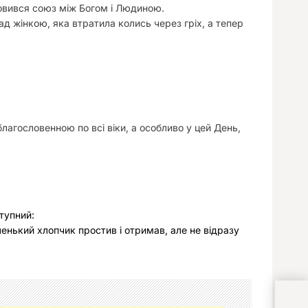
овився союз між Богом і Людиною.
д жінкою, яка втратила колись через гріх, а тепер
лагословенною по всі віки, а особливо у цей День,
тупний:
енький хлопчик простив і отримав, але не відразу
Мал