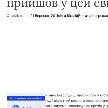
прийшов у цей св
Опубліковано
21 Вересня, 2011
від
о.Віталій
|
Читати без рекл
Різдво Богородиці здійснилось у місте
події відчутний кожного року по різни
ми згадуємо і вшановуємо прихід у цей