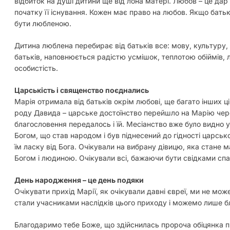
відбиток на душі дитини ще від лона матері. Любов – це дар
початку її існування. Кожен має право на любов. Якщо батьк
бути любленою.
Дитина люблена перебирає від батьків все: мову, культуру, 
батьків, наповнюється радістю усмішок, теплотою обіймів, 
особистість.
Царськість і священство поєднались
Марія отримала від батьків окрім любові, ще багато інших ц
роду Давида – царське достоїнство перейшло на Марію чере
благословення передалось і їй. Месіанство вже було видно 
Богом, що став народом і був піднесений до гідності царськ
їм ласку від Бога. Очікували на вибрану дівицю, яка стане 
Богом і людиною. Очікували всі, бажаючи бути свідками спас
День народження – це день подяки
Очікувати прихід Марії, як очікували давні євреї, ми не мо
стали учасниками наслідків цього приходу і можемо лише бл
Благодаримо тебе Боже, що здійснилась пророча обіцянка 