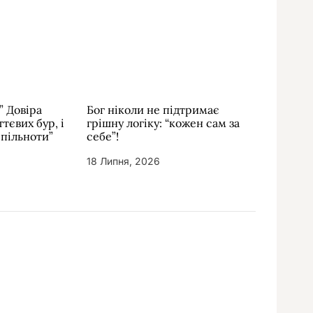
” Довіра
Бог ніколи не підтримає
тєвих бур, і
грішну логіку: “кожен сам за
спільноти”
себе”!
18 Липня, 2026