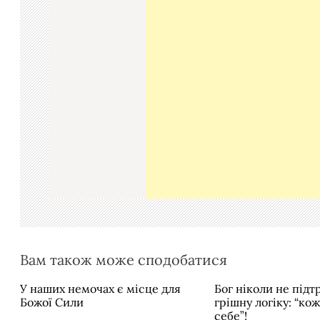
г
а
ц
і
я
з
а
п
и
с
і
в
Вам також може сподобатися
У наших немочах є місце для
Бог ніколи не під
Божої Сили
грішну логіку: “ко
себе”!