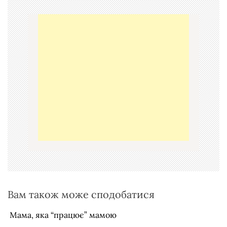
г
а
ц
і
я
з
а
п
и
с
і
в
Вам також може сподобатися
Мама, яка “працює” мамою