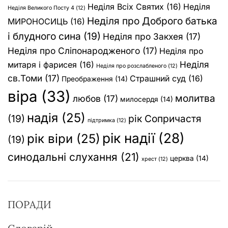
Неділя Всіх Святих
(16)
Неділя
Неділя Великого Посту 4
(12)
Неділя про Доброго батька
МИРОНОСИЦЬ
(16)
і блудного сина
(19)
Неділя про Закхея
(17)
Неділя про Сліпонародженого
(17)
Неділя про
Неділя
митаря і фарисея
(16)
Неділя про розслабленого
(12)
св.Томи
(17)
Страшний суд
(16)
Преображення
(14)
віра
(33)
молитва
любов
(17)
милосердя
(14)
надія
(25)
(19)
рік Сопричастя
підтримка
(12)
рік надії
(28)
рік віри
(25)
(19)
синодальні слухання
(21)
церква
(14)
хрест
(12)
ПОРАДИ