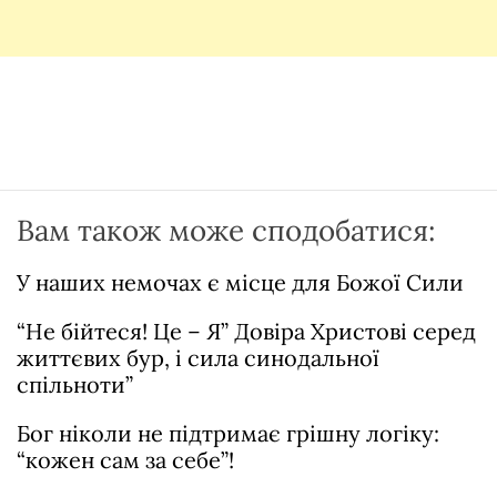
Вам також може сподобатися:
У наших немочах є місце для Божої Сили
“Не бійтеся! Це – Я” Довіра Христові серед
життєвих бур, і сила синодальної
спільноти”
Бог ніколи не підтримає грішну логіку:
“кожен сам за себе”!