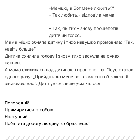
у
-Мамцю, а Бог мене любить?”
– Так любить,- відповіла мама.
– Так, як ти? – знову прошепотів
дитячий голос.
Мама міцно обняла дитину і тихо навушко промовила: “Так,
навіть більше”.
Дитина схилила голову і знову тихо заснула на руках
неньки.
А мама схилилась над дитиною і прошепотіла: “Ісус сказав
одного разу: „Прийдіть до мене всі втомлені і обтяжені. Я
заспокою вас”. Дитя увісні лише усміхалось.
Н
Попередній:
Примиритися із собою
а
Наступний:
в
Побачити дорогу людину в образі іншої
і