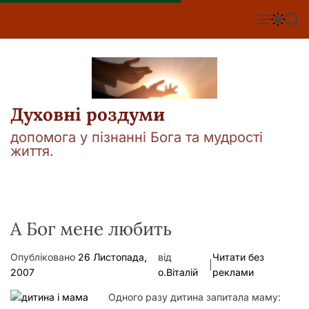
П
е
М
П
П
е
е
о
р
н
р
ш
е
ю
е
у
й
м
к
т
и
к
и
а
Духовні роздуми
д
ч
о
к
допомога у пізнанні Бога та мудрості
о
в
життя.
л
м
ь
і
о
р
с
о
т
в
у
А Бог мене любить
о
г
о
Опубліковано
26 Листопада,
від
Читати без
р
|
е
2007
о.Віталій
реклами
ж
и
Одного разу дитина запитала маму:
м