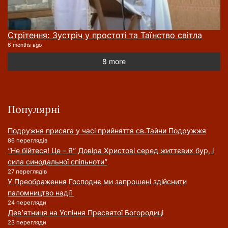
Стрітення: Зустріч у простоті та Таїнство світла
6 months ago
8 more
Популярні
Подружня присягa у часі прийняття cв.Тайни Подружжя
86 переглядів
“Не бійтеся! Це – Я” Довіра Христові серед життєвих бур, і
сила синодальної спільноти”
27 переглядів
У Преображення Господнє ми запрошені здійснити
паломництво надії
24 перегляди
Дев’ятниця на Успіння Пресвятої Богородиці
23 перегляди