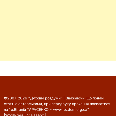
©2007-2026 "Духовні роздуми" | Зважаючи, що подані
статті є авторськими, при передруку прохання посилатися
на "о.Віталій ТАРАСЕНКО ~ www.rozdum.org.ua"
|
WordPress
|
TV
Наверх
|