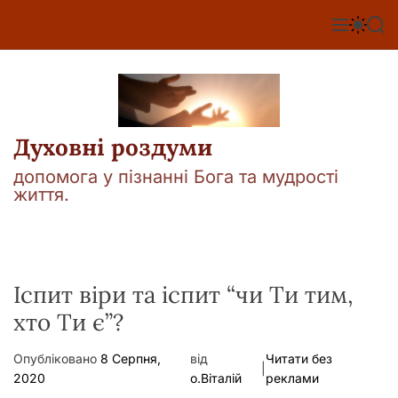
П
е
М
П
П
е
е
о
р
н
р
ш
е
ю
е
у
й
м
к
т
и
к
и
а
Духовні роздуми
д
ч
о
к
допомога у пізнанні Бога та мудрості
о
в
життя.
л
м
ь
і
о
р
с
о
т
в
у
Іспит віри та іспит “чи Ти тим,
о
г
хто Ти є”?
о
р
е
Опубліковано
8 Серпня,
від
Читати без
ж
|
2020
о.Віталій
реклами
и
м