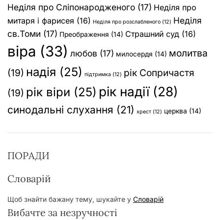
Неділя про Сліпонародженого
(17)
Неділя про
Неділя
митаря і фарисея
(16)
Неділя про розслабленого
(12)
св.Томи
(17)
Страшний суд
(16)
Преображення
(14)
віра
(33)
молитва
любов
(17)
милосердя
(14)
надія
(25)
(19)
рік Сопричастя
підтримка
(12)
рік надії
(28)
рік віри
(25)
(19)
синодальні слухання
(21)
церква
(14)
хрест
(12)
ПОРАДИ
Словарій
Щоб знайти бажану тему, шукайте у
Словарій
Вибачте за незручності