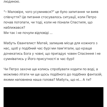
людиною.
“– Маловіре, чого усумнився?” це було запитання чи вияв
співчуття? Це питання стосувалось ситуації, коли Петро
почав потопати, чи тоді, коли не пізнали Спастиля, що
наближався?
Ми так і не почули відповіді …
Мабуть Євангелист Матей, залишив місце для кожного з
нас, щоб у подібний час бурі ми пам’ятали, що краще
дочекатись Бога у човні, що пригадує човен Спасінння і не
сумніватись у Його присутності в час бурі!
Чи Петро захоче ще колись спробувати ходити по воді, а
можливо літати чи ще щось подібного до подібних фантазій,
якими наповнена наша голова? Мабуть, що ні… А ти?