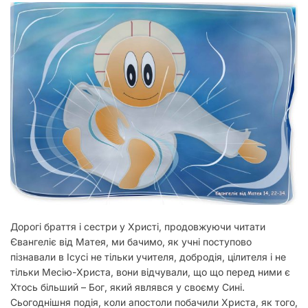
у
Дорогі браття і сестри у Христі, продовжуючи читати
Євангеліє від Матея, ми бачимо, як учні поступово
пізнавали в Ісусі не тільки учителя, добродія, цілителя і не
тільки Месію-Христа, вони відчували, що що перед ними є
Хтось більший – Бог, який являвся у своєму Сині.
Сьогоднішня подія, коли апостоли побачили Христа, як того,