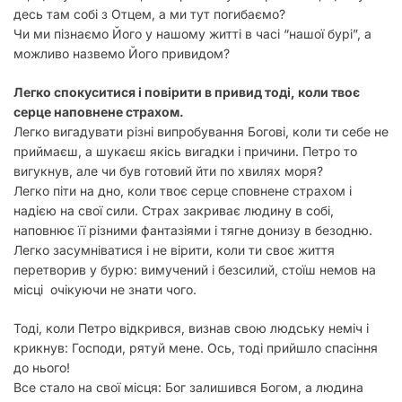
десь там собі з Отцем, а ми тут погибаємо?
Чи ми пізнаємо Його у нашому житті в часі “нашої бурі”, а
можливо назвемо Його привидом?
Легко спокуситися і повірити в привид тоді, коли твоє
серце наповнене страхом.
Легко вигадувати різні випробування Богові, коли ти себе не
приймаєш, а шукаєш якісь вигадки і причини. Петро то
вигукнув, але чи був готовий йти по хвилях моря?
Легко піти на дно, коли твоє серце сповнене страхом і
надією на свої сили. Страх закриває людину в собі,
наповнює її різними фантазіями і тягне донизу в безодню.
Легко засумніватися і не вірити, коли ти своє життя
перетворив у бурю: вимучений і безсилий, стоїш немов на
місці очікуючи не знати чого.
Тоді, коли Петро відкрився, визнав свою людську неміч і
крикнув: Господи, рятуй мене. Ось, тоді прийшло спасіння
до нього!
Все стало на свої місця: Бог залишився Богом, а людина