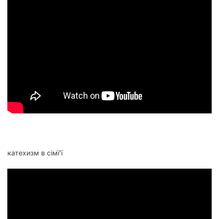
катехизм в сімїʼї