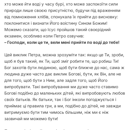
хто може йти воді у часу бурі, хто може заспокоїти сили
природи лише своєю присутністю, будучи під враженням
від помноження хлібів, спонукала їх прийти до висновку:
поклонитися і визнати Його воістину Сином Божим!
Можемо сказати, що Ісус пройшов такий своєрідний
екзамен, особливо коли Петро озвучив:
– Господи, коли це ти, вели мені прийти по воді до тебе!
Цей виклик Петра, можна зрозуміти так: якщо це Ти, зроби,
щоб я був такий, як Ти, щоб зміг робити те, що робиш Ти!
Бог захотів бути людиною, щоб бути ближче до нас, сама ж
людина дуже часто дає виклик Богові, бути, як Він, але не
для того, щоб бути з Ним, але задля того, щоб Його
випробувати. Такі випробування ми дуже часто ставимо
Богові подібно до маленьких дітей, які випробовують любов
своїх батьків. Як батьки, так і Бог інколи погоджується і
приймає ці правила гри, а ми, подібно до дітей, не завжди
витримуємо бути тим чимось більшим, ніж ми є ніж
зазвичай ми можемо бути!