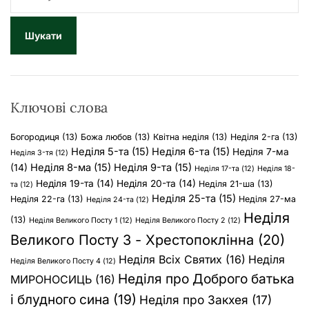
о
ш
у
к
:
Ключові слова
Богородиця
(13)
Божа любов
(13)
Квітна неділя
(13)
Неділя 2-га
(13)
Неділя 5-та
(15)
Неділя 6-та
(15)
Неділя 7-ма
Неділя 3-тя
(12)
Неділя 8-ма
(15)
Неділя 9-та
(15)
(14)
Неділя 17-та
(12)
Неділя 18-
Неділя 19-та
(14)
Неділя 20-та
(14)
Неділя 21-ша
(13)
та
(12)
Неділя 25-та
(15)
Неділя 22-га
(13)
Неділя 27-ма
Неділя 24-та
(12)
Неділя
(13)
Неділя Великого Посту 1
(12)
Неділя Великого Посту 2
(12)
Великого Посту 3 - Хрестопоклінна
(20)
Неділя Всіх Святих
(16)
Неділя
Неділя Великого Посту 4
(12)
Неділя про Доброго батька
МИРОНОСИЦЬ
(16)
і блудного сина
(19)
Неділя про Закхея
(17)