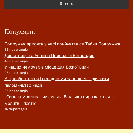
8 more
Популярні
Подружня присягa у часі прийняття cв.Тайни Подружжя
85 переглядів
Дев’ятниця на Успіння Пресвятої Богородиці
49 переглядів
У наших немочах є місце для Божої Сили
26 переглядів
У Преображення Господнє ми запрошені здійснити
паломництво надії
25 переглядів
“Сильна молитва” чи сильна Віра, яка виражається в
молитві і пості?
16 переглядів