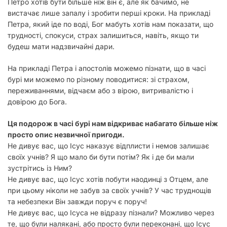
Петро хотів бути більше ніж він є, але як бачимо, не
вистачає лише запалу і зробити перші кроки. На прикладі
Петра, який іде по воді, Бог мабуть хотів нам показати, що
трудності, спокуси, страх залишиться, навіть, якщо ти
будеш мати надзвичайні дари.
На прикладі Петра і апостолів можемо пізнати, що в часі
бурі ми можемо по різному поводитися: зі страхом,
переживаннями, відчаєм або з вірою, витривалістю і
довірою до Бога.
Ця подорож в часі бурі нам відкриває набагато більше ніж
просто опис незвичної пригоди.
Не дивує вас, що Ісус наказує відплисти і немов залишає
своїх учнів? Я що мало би бути потім? Як і де би мали
зустрітись із Ним?
Не дивує вас, що Ісус хотів побути наодинці з Отцем, але
при цьому ніколи не забув за своїх учнів? У час труднощів
та небезпеки Він завжди поруч є поруч!
Не дивує вас, що Ісуса не відразу пізнали? Можливо через
те, що були налякані, або просто були переконані, що Ісус