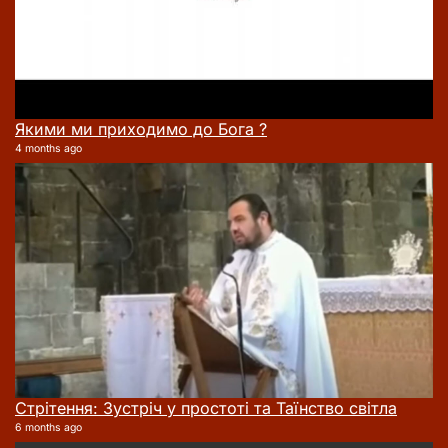
Якими ми приходимо до Бога ?
4 months ago
Стрітення: Зустріч у простоті та Таїнство світла
6 months ago