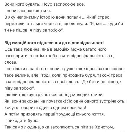
Вони його будять. І Ісус заспокоює все.
І вони заспокоюються.
В яку неприємну історію вони попали … Який стрес
пережили, а тільки через те, що ляпнули: “Я, ми … куди би
ти не пішов, я піду за тобою”.
Від емоційного піднесення до відповідальності
Ось така людина, яка в емоціях може багато чого
наговорити, а потім треба взяти відповідальність за ці
слова.
І не тільки в часі того, коли є дуже таке щось захоплююче,
таке велике, але і тоді, коли приходить буря, також треба
взяти відповідальність за свої слова: “Де би ти не пішов, я
піду за тобою”.
Інколи таке зустрічається серед молодих сімей.
Які вони закохані на початках! Як один одного зустрічають і
хочуть говорити один з одним весь час!
А потім приходять перші труднощі їхнього життя.
Приходять бурі…
Так само людина, яка захоплюється піти за Христом,