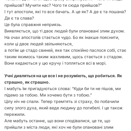
прийшов? Мучити нас? Чого ти сюда прийшов?”
І тут апостоли, які то все бачать. А це як? А де є та пошана?
Де є та слава?
Це була справжня неприязь.
Виявляється, що ті двоє людей були опановані злим духом.
На очах апостолів стається чудо. Бо як інакше пояснити,
коли ці двоє людей звільняються,
а потім це стадо свиней, яке так спокійно паслося собі, стає
таким якимось таким жахливим, щось стається з стадом.
Вони кидаються у цю кручу і топляться всі в морі.
Учні дивляться на це все і не розуміють, що робиться. Як
страшно, як страшно.
І мабуть їм пригадуються слова: “Куди би ти не пішов, ми
підемо за тобою. Ми хочемо бути з тобою.”
Цілу ніч не спали. Тепер тремтять зі страху, бо побачили
силу злого духа, який веде людину до погибелі. І це також
пережили.
Але мабуть останнє, що вони сподівалися, це те, що
прийшли з міста люди, які хоч не були опановані злим