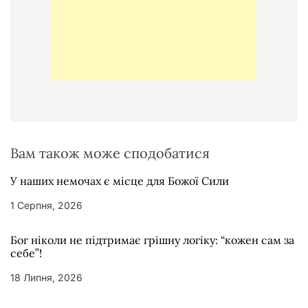
з
а
п
и
с
і
в
Вам також може сподобатися
У наших немочах є місце для Божої Сили
1 Серпня, 2026
Бог ніколи не підтримає грішну логіку: “кожен сам за
себе”!
18 Липня, 2026