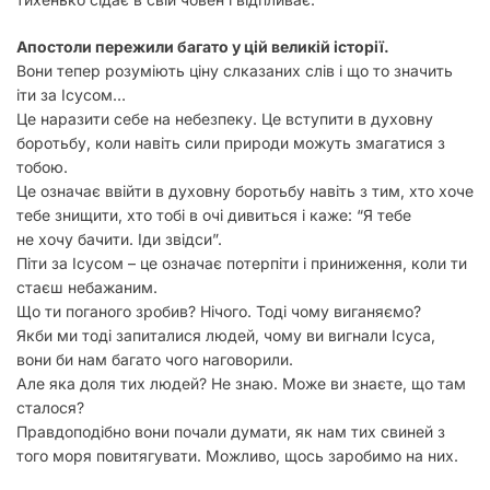
Апостоли пережили багато у цій великій історії.
Вони тепер розуміють ціну слказаних слів і що то значить
іти за Ісусом…
Це наразити себе на небезпеку. Це вступити в духовну
боротьбу, коли навіть сили природи можуть змагатися з
тобою.
Це означає ввійти в духовну боротьбу навіть з тим, хто хоче
тебе знищити, хто тобі в очі дивиться і каже: “Я тебе
не хочу бачити. Іди звідси”.
Піти за Ісусом – це означає потерпіти і приниження, коли ти
стаєш небажаним.
Що ти поганого зробив? Нічого. Тоді чому виганяємо?
Якби ми тоді запиталися людей, чому ви вигнали Ісуса,
вони би нам багато чого наговорили.
Але яка доля тих людей? Не знаю. Може ви знаєте, що там
сталося?
Правдоподібно вони почали думати, як нам тих свиней з
того моря повитягувати. Можливо, щось заробимо на них.