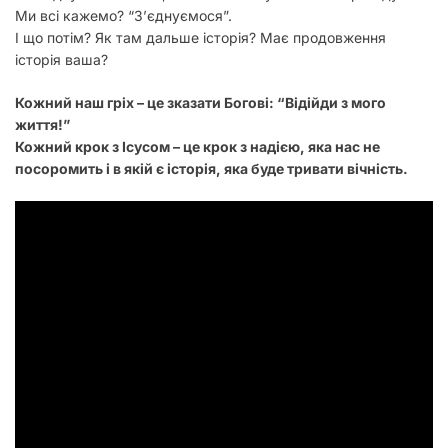
Ми всі кажемо? “З’єднуємося”.
І що потім? Як там дальше історія? Має продовження
історія ваша?
Кожний наш гріх – це зказати Богові: “Відійди з мого
життя!”
Кожний крок з Ісусом – це крок з надією, яка нас не
посоромить і в якій є історія, яка буде тривати вічність.