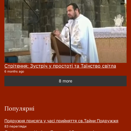
Стрітення: Зустріч у простоті та Таїнство світла
6 months ago
8 more
Популярні
Подружня присягa у часі прийняття cв.Тайни Подружжя
83 перегляди