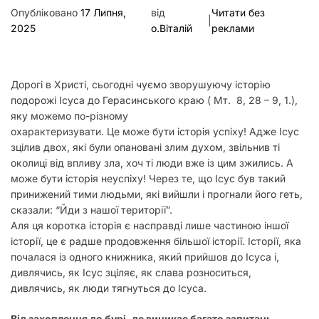
у
Опубліковано
17 Липня,
від
Читати без
|
2025
о.Віталій
реклами
Дорогі в Христі, сьогодні чуємо зворушуючу історію
подорожі Ісуса до Герасинського краю ( Мт. 8, 28 – 9, 1.),
яку можемо по-різному
охарактеризувати. Це може бути історія успіху! Адже Ісус
зцілив двох, які були опановані злим духом, звільнив ті
околиці від впливу зла, хоч ті люди вже із цим зжились. А
може бути історія неуспіху! Через те, що Ісус був такий
принижений тими людьми, які вийшли і прогнали його геть,
сказали: “Йди з нашої території”.
Аля ця коротка історія є насправді лише частиною іншої
історії, це є радше продовження більшої історії. Історії, яка
почалася із одного книжника, який прийшов до Ісуса і,
дивлячись, як Ісус зціляє, як слава розноситься,
дивлячись, як люди тягнуться до Ісуса.
Від захоплення до бурі, де виникає багато запитань.