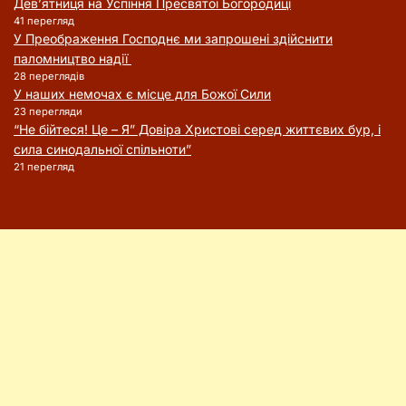
Дев’ятниця на Успіння Пресвятої Богородиці
41 перегляд
У Преображення Господнє ми запрошені здійснити
паломництво надії
28 переглядів
У наших немочах є місце для Божої Сили
23 перегляди
“Не бійтеся! Це – Я” Довіра Христові серед життєвих бур, і
сила синодальної спільноти”
21 перегляд