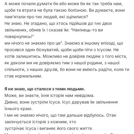
А може почали думати би або може би як так треба нам,
щоби та втрата не була такою болізною. Ви думаєте, вони
пам’ятали про тих людей, які зцілилися?
Не знаю. Не згадано, що хтось підійшов до тих двох
звільнених, обняв їх і сказав їм: “Накінець-то ви
повернулись!”
ми нічого не знаємо про це”. Знаємо в іншому епізоді, що
просився один біснуватий, щоби щоби піти з Ісусом. Не
хотів залишитись. Можливо не довіряв людям з того міста,
як деколи ми не довіряємо тим з нашої родини, з нашої
спільноти, з наших друзів, бо вони не вміють радіти, коли ти
став нормальним.
Я не знаю, що сталося з тими людьми.
Може, ви знаєте, їхня історія нам невідома.
Дивно, вони зустріли Ісуса. Ісус дарував їм звільнення
їхнього краю.
І ми не знаємо нічого, що там дальше відбулось. Отак
закінчується історія з кожним, хто
зустрічає Ісуса і виганяє його свого життя.