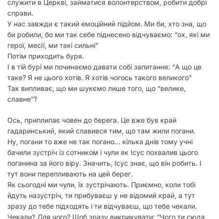
служити в Церкві, займатися волонтерством, робити добрі
справи.
У нас завжди є такий емоційний підйом. Ми би, хто зна, що
би робили, бо ми так себе піднесено відчуваємо: “ох, які ми
герої, месії, ми такі сильні”
Потім приходить буря.
І в тій бурі ми починаємо давати собі запитання: “А що це
таке? Я не цього хотів. Я хотів чогось такого великого”
Так випливає, що ми шукємо лише того, що “велике,
славне”?
Ось, приплипає човен до берега. Це вже був край
гадаринський, який славився тим, що там жили погани.
Ну, погани то вже не так погано… кілька днів тому учні
бачили зустріч із сотником і чули як Ісус похвалив цього
поганина за його віру. Значить, Ісус знає, що він робить. І
тут вони перепливають на цей берег.
Як сьогодні ми чули, їх зустрічають. Приємно, коли тобі
йдуть назустріч, ти прибуваєш у не відомий край, а тут
зразу до тебе підходять і ти відчуваєш, що тебе чекали.
Чекали? Для чого? Щоб зразу викрикувати: “Чого ти сюда