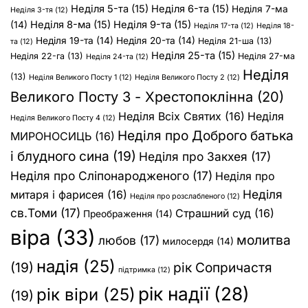
Неділя 5-та
(15)
Неділя 6-та
(15)
Неділя 7-ма
Неділя 3-тя
(12)
Неділя 8-ма
(15)
Неділя 9-та
(15)
(14)
Неділя 17-та
(12)
Неділя 18-
Неділя 19-та
(14)
Неділя 20-та
(14)
Неділя 21-ша
(13)
та
(12)
Неділя 25-та
(15)
Неділя 22-га
(13)
Неділя 27-ма
Неділя 24-та
(12)
Неділя
(13)
Неділя Великого Посту 1
(12)
Неділя Великого Посту 2
(12)
Великого Посту 3 - Хрестопоклінна
(20)
Неділя Всіх Святих
(16)
Неділя
Неділя Великого Посту 4
(12)
Неділя про Доброго батька
МИРОНОСИЦЬ
(16)
і блудного сина
(19)
Неділя про Закхея
(17)
Неділя про Сліпонародженого
(17)
Неділя про
Неділя
митаря і фарисея
(16)
Неділя про розслабленого
(12)
св.Томи
(17)
Страшний суд
(16)
Преображення
(14)
віра
(33)
молитва
любов
(17)
милосердя
(14)
надія
(25)
(19)
рік Сопричастя
підтримка
(12)
рік надії
(28)
рік віри
(25)
(19)