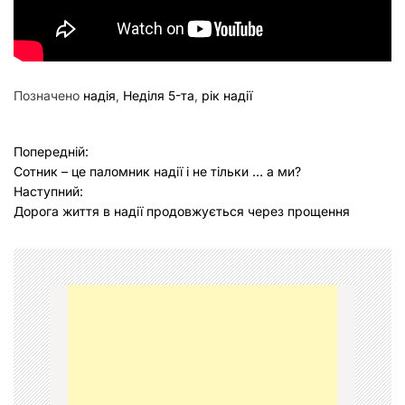
Позначено
надія
,
Неділя 5-та
,
рік надії
Н
Попередній:
Сотник – це паломник надії і не тільки … а ми?
а
Наступний:
в
Дорога життя в надії продовжується через прощення
і
г
а
ц
і
я