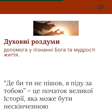
П
е
М
П
П
е
е
о
р
н
р
ш
е
ю
е
у
й
м
к
т
и
к
и
а
Духовні роздуми
д
ч
о
к
допомога у пізнанні Бога та мудрості
о
в
життя.
л
м
ь
і
о
р
с
о
т
в
у
“Де би ти не пішов, я піду за
о
г
тобою” – це початок великої
о
р
Історії, яка може бути
е
ж
нескінченною
и
м