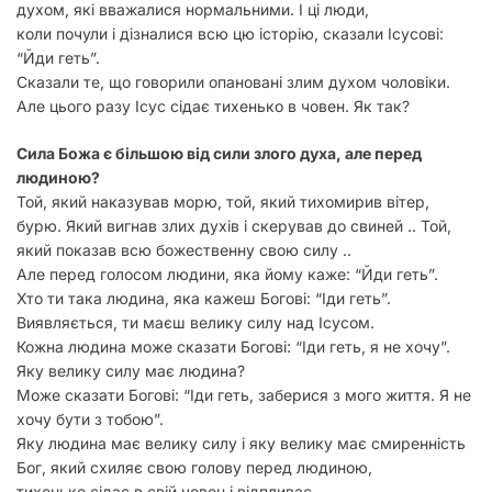
духом, які вважалися нормальними. І ці люди,
коли почули і дізналися всю цю історію, сказали Ісусові:
“Йди геть”.
Сказали те, що говорили опановані злим духом чоловіки.
Але цього разу Ісус сідає тихенько в човен. Як так?
Сила Божа є більшою від сили злого духа, але перед
людиною?
Той, який наказував морю, той, який тихомирив вітер,
бурю. Який вигнав злих духів і скерував до свиней .. Той,
який показав всю божественну свою силу ..
Але перед голосом людини, яка йому каже: “Йди геть”.
Хто ти така людина, яка кажеш Богові: “Іди геть”.
Виявляється, ти маєш велику силу над Ісусом.
Кожна людина може сказати Богові: “Іди геть, я не хочу”.
Яку велику силу має людина?
Може сказати Богові: “Іди геть, заберися з мого життя. Я не
хочу бути з тобою”.
Яку людина має велику силу і яку велику має смиренність
Бог, який схиляє свою голову перед людиною,
тихенько сідає в свій човен і відпливає.