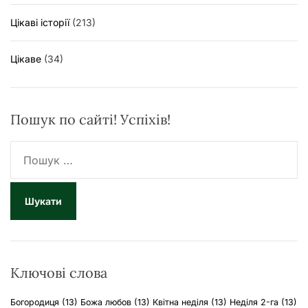
Цікаві історії
(213)
Цікаве
(34)
Пошук по сайті! Успіхів!
П
о
ш
у
к
:
Ключові слова
Богородиця
(13)
Божа любов
(13)
Квітна неділя
(13)
Неділя 2-га
(13)