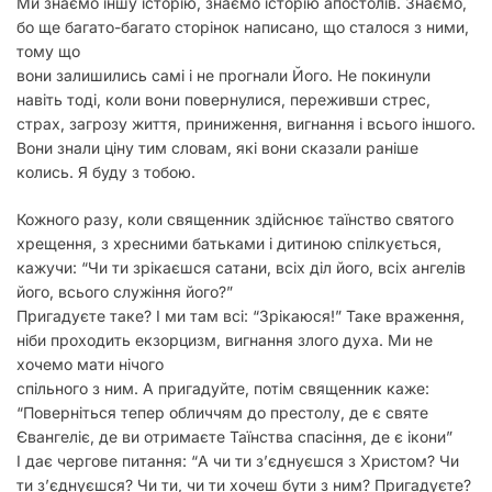
Ми знаємо іншу історію, знаємо історію апостолів. Знаємо,
бо ще багато-багато сторінок написано, що сталося з ними,
тому що
вони залишились самі і не прогнали Його. Не покинули
навіть тоді, коли вони повернулися, переживши стрес,
страх, загрозу життя, приниження, вигнання і всього іншого.
Вони знали ціну тим словам, які вони сказали раніше
колись. Я буду з тобою.
Кожного разу, коли священник здійснює таїнство святого
хрещення, з хресними батьками і дитиною спілкується,
кажучи: “Чи ти зрікаєшся сатани, всіх діл його, всіх ангелів
його, всього служіння його?”
Пригадуєте таке? І ми там всі: “Зрікаюся!” Таке враження,
ніби проходить екзорцизм, вигнання злого духа. Ми не
хочемо мати нічого
спільного з ним. А пригадуйте, потім священник каже:
“Поверніться тепер обличчям до престолу, де є святе
Євангеліє, де ви отримаєте Таїнства спасіння, де є ікони”
І дає чергове питання: “А чи ти з’єднуєшся з Христом? Чи
ти з’єднуєшся? Чи ти, чи ти хочеш бути з ним? Пригадуєте?