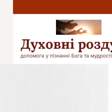
П
е
р
е
й
т
и
Духовні роз
д
о
в
допомога у пізнанні Бога та мудрості
м
і
с
т
у