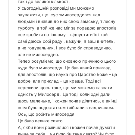
так і до великої кількості.
У сьогоднішній розповіді ми можемо
зауважити, що Ісус змилосердився над
людьми і виявив до них свою земську, тілесну
турботу, в той же час міг за порадою апостолів
все зробити по-іншому – відпустити їх і хай
самі даюсь собі раду., кажучи, я ваш вчитель,
а не годувальник. І все було би справедливо,
але не милосердно.
Тепер розуміємо, що оновною причиною цього
чуда було милосердя. Це був явний приклад
для апостолів, що наука про Царство Боже – це
добре, але приклад – це краще. Тоді всі
пережили щось таке, що ми можемо назвати
єдність у Милосерді. Це тоді, коли одні дали
щось маленьке, і кожен почав ділитись, а вкінці
всім було подостатком і зібрали з надлишком.
Ось, що робить милосердя!
Це було велике свято!
А, якби вони розійшлися і кожен почав думати
лише за себе… чи було би таке свято? Чи було