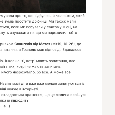
умували про те, що відбулось із чоловіком, який
не зумів простити дрібниці. Ми також мали
ться, коли ми побували у святому місці, на
можуть зауважити те, що ми пережили: тобто
 уривком
Євангелія від Матея
(Мт19, 16-26), де
запитання, а Господь мав відповіді. Здавалось
ч. Інколи є ті, котрі мають запитання, але
авіть тих, котрі не мають запитань.
 нічого незрозуміло, бо все. А може все
Навіть малі діти вже вже менше запитуються із
іді шукає в інтернеті.
 так складається враження, що це людина вирішує:
яка їй підходить.
льше…)