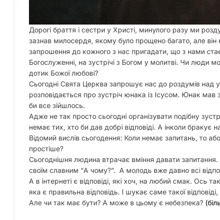
Дорогі браття і сестри у Христі, минулого разу ми розд
зазнав милосердя, якому було прощено багато, але він 
запрошення до кожного з нас пригадати, що з нами стає
Богослуженні, на зустрічі з Богом у молитві. Чи люди 
дотик Божої любові?
Сьогодні Свята Церква запрошує нас до роздумів над
розповідається про зустріч юнака із Ісусом. Юнак мав 
би все зійшлось.
Адже не так просто сьогодні організувати подібну зустрі
немає тих, хто би дав добрі відповіді. А інколи бракує н
Відомий вислів сьогодення: Коли немає запитань, то або
простіше?
Сьогоднішня людина втрачає вміння давати запитання. 
своїм славним “А чому?”. А молодь вже давно всі відпов
А в інтернеті є відповіді, які хоч, на любий смак. Ось
яка є правильна відповідь. І шукає саме такої відповіді, 
Але чи так має бути? А може в цьому є небезпека?
(бі