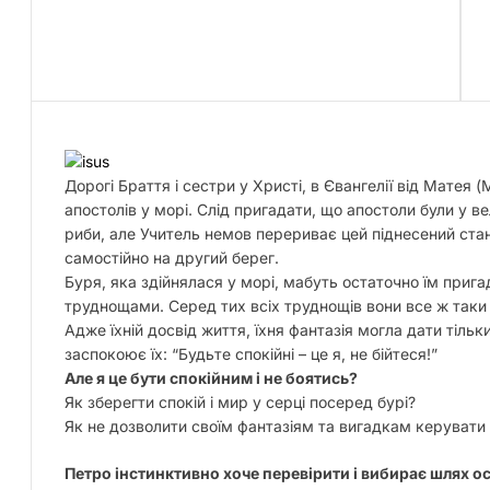
Дорогі Браття і сестри у Христі, в Євангелії від Матея 
апостолів у морі. Слід пригадати, що апостоли були у в
риби, але Учитель немов перериває цей піднесений стан
самостійно на другий берег.
Буря, яка здійнялася у морі, мабуть остаточно їм приг
труднощами. Серед тих всіх труднощів вони все ж таки
Адже їхній досвід життя, їхня фантазія могла дати тільки
заспокоює їх: “Будьте спокійні – це я, не бійтеся!”
Але я це бути спокійним і не боятись?
Як зберегти спокій і мир у серці посеред бурі?
Як не дозволити своїм фантазіям та вигадкам керувати
Петро інстинктивно хоче перевірити і вибирає шлях о