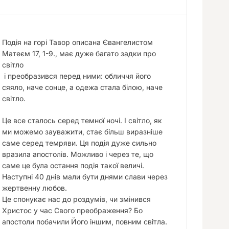
Подія на горі Тавор описана Євангелистом
Матеєм 17, 1-9., має дуже багато задки про
світло
і преобразився перед ними: обличчя його
сяяло, наче сонце, а одежа стала білою, наче
світло.
Це все сталось серед темної ночі. І світло, як
ми можемо зауважити, стає більш виразніше
саме серед темряви. Ця подія дуже сильно
вразила апостолів. Можливо і через те, що
саме це була остання подія такої величі.
Наступні 40 днів мали бути днями слави через
жертвенну любов.
Це спонукає нас до роздумів, чи змінився
Христос у час Свого преображення? Бо
апостоли побачили Його іншим, повним світла.