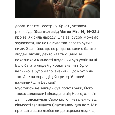
дорогі браття і сестри у Христі, читаючи
розповідь (
Євангелія від Матея Мт. 14, 14-22.
)
про те, як сила народу ішла за Ісусом можемо
зауважити, що це не було так просто бути з
ними. Звичайно, що це радісно, коли є багато
людей. Інколи, дехто навіть оцінює за
показником кількості людей чи був успіх чи ні.
Було багато людей у храмі, значить було
велично, а було мало, значить щось було не
так. Але чи справді цей критерій такий
важливий для Церкви?
Ісус також не завжди був популярний, Його
також залишали і відходили від Нього, але він
далі продовжував Свою місію і незалежно від
кількості залишався Спасителем для всіх. Міг
проявити свою любов як до окремої людина,