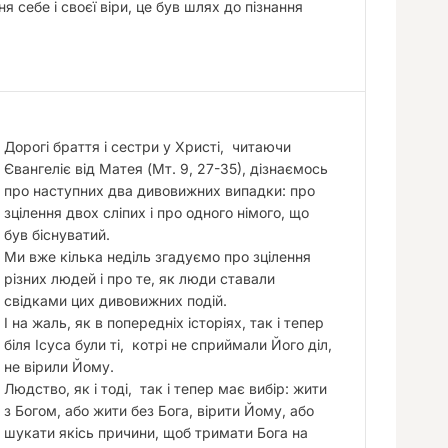
я себе і своєї віри, це був шлях до пізнання
Дорогі браття і сестри у Христі, читаючи
Євангеліє від Матея (Мт. 9, 27-35), дізнаємось
про наступних два дивовижних випадки: про
зцілення двох сліпих і про одного німого, що
був біснуватий.
Ми вже кілька неділь згадуємо про зцілення
різних людей і про те, як люди ставали
свідками цих дивовижних подій.
І на жаль, як в попередніх історіях, так і тепер
біля Ісуса були ті, котрі не сприймали Його діл,
не вірили Йому.
Людство, як і тоді, так і тепер має вибір: жити
з Богом, або жити без Бога, вірити Йому, або
шукати якісь причини, щоб тримати Бога на