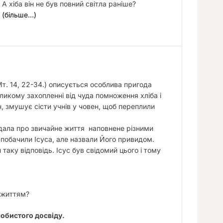
А хіба він не був повний світла раніше?
(більше…)
(Мт. 14, 22-34.) описується особлива пригода
еликому захопленні від чуда помноження хліба і
, змушує сісти учнів у човен, щоб переплили
адала про звичайне життя наповнене різними
 побачили Ісуса, але назвали Його привидом.
 таку відповідь. Ісус був свідомий цього і тому
 життям?
собистого досвіду.