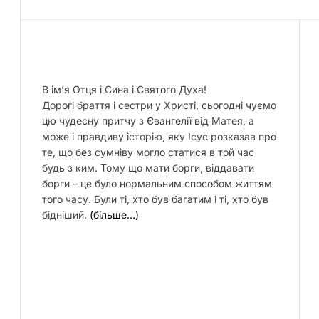
В ім’я Отця і Сина і Святого Духа!
Дорогі браття і сестри у Христі, сьогодні чуємо
цю чудесну притчу з Євангелії від Матея, а
може і правдиву історію, яку Ісус розказав про
те, що без сумніву могло статися в той час
будь з ким. Тому що мати борги, віддавати
борги – це було нормальним способом життям
того часу. Були ті, хто був багатим і ті, хто був
бідніший.
(більше…)