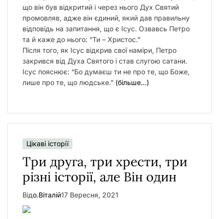
що він був відкритий і через нього Дух Святий
промовляв, адже він єдиний, який дав правильну
відповідь на запитання, що є Ісус.
Озвавсь Петро
та й каже до нього: “Ти – Христос.”
Після того, як Ісус відкрив свої наміри, Петро
закрився від Духа Святого і став слугою сатани.
Ісус пояснює:
“Бо думаєш ти не про те, що Боже,
лише про те, що людське.”
(більше…)
Цікаві історії
Три друга, три хрести, три
різні історії, але Він один
Від
о.Віталій
17 Вересня, 2021