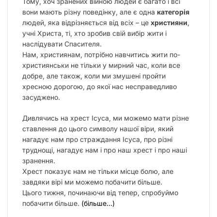
Тому, хоч зранених війною людей є багато і всі
вони мають різну поведінку, але є одна
категорія
людей, яка відрізняється від всіх – це
християни
,
учні Христа, ті, хто зробив свій вибір жити і
наслідувати Спасителя.
Нам, християнам, потрібно навчитись жити по-
християнськи не тільки у мирний час, коли все
добре, але також, коли ми змушені пройти
хресною дорогою, до якої нас несправедливо
засуджено.
Дивлячись на хрест Ісуса, ми можемо мати різне
ставлення до цього символу нашої віри, який
нагадує нам про страждання Ісуса, про різні
труднощі, нагадує нам і про наш хрест і про наші
зранення.
Хрест показує нам не тільки місце болю, але
завдяки вірі ми можемо побачити більше.
Цього тижня, починаючи від тепер, спробуймо
побачити більше.
(більше…)