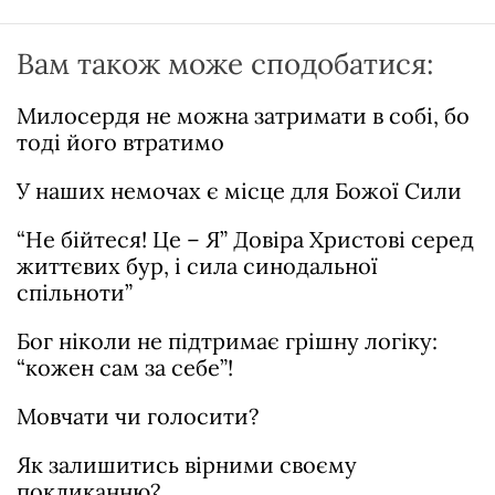
Вам також може сподобатися:
Милосердя не можна затримати в собі, бо
тоді його втратимо
У наших немочах є місце для Божої Сили
“Не бійтеся! Це – Я” Довіра Христові серед
життєвих бур, і сила синодальної
спільноти”
Бог ніколи не підтримає грішну логіку:
“кожен сам за себе”!
Мовчати чи голосити?
Як залишитись вірними своєму
покликанню?