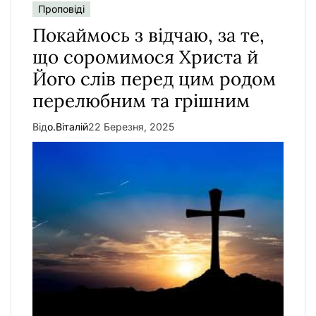
у
Проповіді
Покаймось з відчаю, за те,
що соромимося Христа й
Його слів перед цим родом
перелюбним та грішним
Від
о.Віталій
22 Березня, 2025