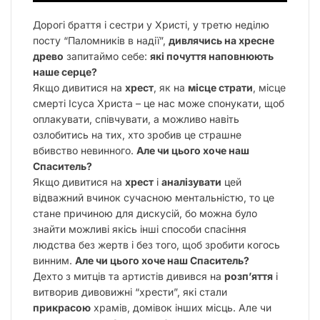
Дорогі браття і сестри у Христі, у третю неділю
посту “Паломників в надії”,
дивлячись на хресне
древо
запитаймо себе:
які почуття наповнюють
наше серце?
Якщо дивитися на
хрест
, як на
місце страти
, місце
смерті Ісуса Христа – це нас може спонукати, щоб
оплакувати
,
співчувати
, а можливо навіть
озлобитись
на тих, хто зробив це страшне
вбивство невинного.
Але чи цього хоче наш
Спаситель?
Якщо дивитися на
хрест
і
аналізувати
цей
відважний вчинок сучасною ментальністю, то це
стане причиною для дискусій, бо можна було
знайти можливі якісь інші способи спасіння
людства без жертв і без того, щоб зробити когось
винним.
Але чи цього хоче наш Спаситель?
Дехто з митців та артистів дивився на
розп’яття
і
витворив дивовижні “хрести”, які стали
прикрасою
храмів, домівок інших місць. Але чи