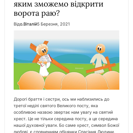
яким зможемо відкрити
ворота раю?
Від
о.Віталій
5 Березня, 2021
Дорогі браття і сестри, ось ми наблизились до
третої неділі святого Великого посту, яка
особливою назвою звертає нам увагу на святий
хрест. Це не тільки середина посту, а це середина
нашої духовної уваги. Бо саме хрест, символ Божої
любові, є сповненням обіцянки Спасіння Людини.