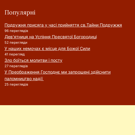
Популярні
Подружня присягa у часі прийняття cв.Тайни Подружжя
96 переглядів
Дев’ятниця на Успіння Пресвятої Богородиці
52 перегляди
У наших немочах є місце для Божої Сили
41 перегляд
Зло боїться молитви і посту
27 переглядів
У Преображення Господнє ми запрошені здійснити
паломництво надії
25 переглядів