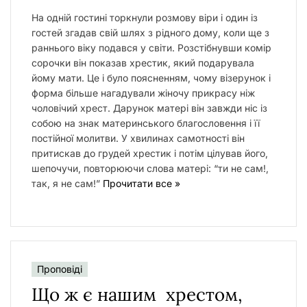
На одній гостині торкнули розмову віри і один із
гостей згадав свій шлях з рідного дому, коли ще з
раннього віку подався у світи. Розстібнувши комір
сорочки він показав хрестик, який подарувала
йому мати. Це і було поясненням, чому візерунок і
форма більше нагадували жіночу прикрасу ніж
чоловічий хрест. Дарунок матері він завжди ніс із
собою на знак материнського благословення і її
постійної молитви. У хвилинах самотності він
притискав до грудей хрестик і потім цілував його,
шепочучи, повторюючи слова матері: “ти не сам!,
так, я не сам!”
Прочитати все »
Проповіді
Що ж є нашим хрестом,