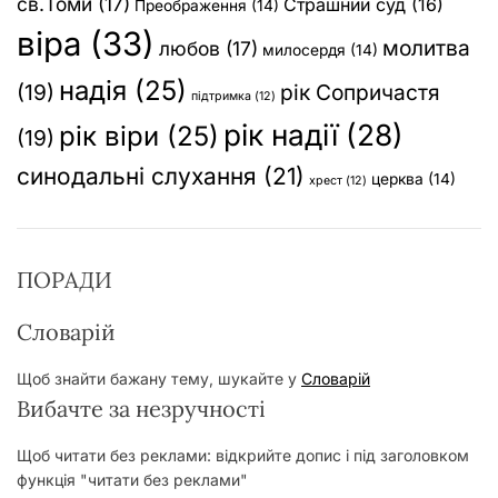
св.Томи
(17)
Страшний суд
(16)
Преображення
(14)
віра
(33)
молитва
любов
(17)
милосердя
(14)
надія
(25)
(19)
рік Сопричастя
підтримка
(12)
рік надії
(28)
рік віри
(25)
(19)
синодальні слухання
(21)
церква
(14)
хрест
(12)
ПОРАДИ
Словарій
Щоб знайти бажану тему, шукайте у
Словарій
Вибачте за незручності
Щоб читати без реклами: відкрийте допис і під заголовком
функція "читати без реклами"