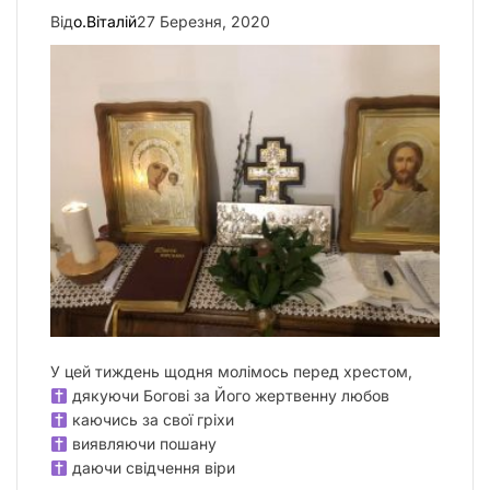
Від
о.Віталій
27 Березня, 2020
У цей тиждень щодня молімось перед хрестом,
дякуючи Богові за Його жертвенну любов
каючись за свої гріхи
виявляючи пошану
даючи свідчення віри