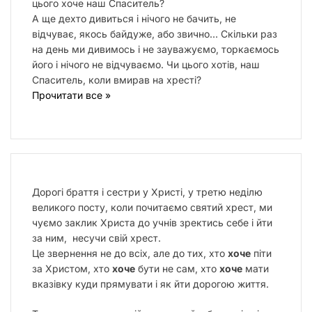
цього хоче наш Спаситель?
А ще дехто дивиться і нічого не бачить, не
відчуває, якось байдуже, або звично… Скільки раз
на день ми дивимось і не зауважуємо, торкаємось
його і нічого не відчуваємо. Чи цього хотів, наш
Спаситель, коли вмирав на хресті?
Прочитати все »
Дорогі браття і сестри у Христі, у третю неділю
великого посту, коли почитаємо святий хрест, ми
чуємо заклик Христа до учнів зректись себе і йти
за ним, несучи свій хрест.
Це звернення не до всіх, але до тих, хто
хоче
піти
за Христом, хто
хоче
бути не сам, хто
хоче
мати
вказівку куди прямувати і як йти дорогою життя.