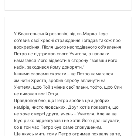
У Євангельській розповіді від св.Марка Ісус
обʼявив свої хресні страждання і згадав також про
воскресіння. Після цього несподіваного обʼявлення
Петро не підтримав свого Учителя, а навпаки
намагався Його відвести в сторону “взявши його
набік, заходився йому докоряти.”
Іншими словами сказати – це Петро намагався
змінити Христа, зробив спробу вплинути на
Учителя, щоб Той змінив свої плани, тобто, щоб Син
не виконав волі Отця.
Правдоподібно, що Петро зробив це з добрих
намірів, чисто людських. Друг хотів показати, що
не хоче смерті друга, учень – Учителя. Але на це
Ісус різко відреагував і не хотів Його далі слухати,
бо в той час Петро був саме спокушеним.
Ще якусь мить тому Петро отримав похвалу за те,