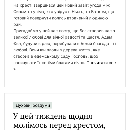
На хресті звершився цей Новий завіт: угода між
Сином та усіма, хто увірує в Нього, та Батком, що
готовий повернути колись втрачений людиною
рай.
Пригадаймо у цей час посту, що Бог створив нас з
великої любові для вічної радості та щастя. Адам і
Єва, будучи в раю, перебували в Божій благодатті і
любові. Вони їли плоди з дерева життя, яке
створив в едемському саду Господь, щоб
насичувати їх своїми благами вічно.
Прочитати все
»
Духовні роздуми
У цей тиждень щодня
молімось перед хрестом,