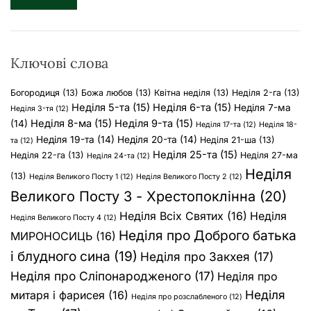
к
:
Ключові слова
Богородиця
(13)
Божа любов
(13)
Квітна неділя
(13)
Неділя 2-га
(13)
Неділя 5-та
(15)
Неділя 6-та
(15)
Неділя 7-ма
Неділя 3-тя
(12)
Неділя 8-ма
(15)
Неділя 9-та
(15)
(14)
Неділя 17-та
(12)
Неділя 18-
Неділя 19-та
(14)
Неділя 20-та
(14)
Неділя 21-ша
(13)
та
(12)
Неділя 25-та
(15)
Неділя 22-га
(13)
Неділя 27-ма
Неділя 24-та
(12)
Неділя
(13)
Неділя Великого Посту 1
(12)
Неділя Великого Посту 2
(12)
Великого Посту 3 - Хрестопоклінна
(20)
Неділя Всіх Святих
(16)
Неділя
Неділя Великого Посту 4
(12)
Неділя про Доброго батька
МИРОНОСИЦЬ
(16)
і блудного сина
(19)
Неділя про Закхея
(17)
Неділя про Сліпонародженого
(17)
Неділя про
Неділя
митаря і фарисея
(16)
Неділя про розслабленого
(12)