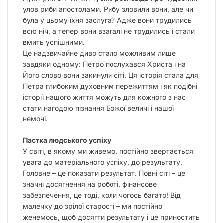
улов риби апостолами. Рибу зловили вони, але чи
була у цьому їхня заслуга? Адже вони трудились
всю ніч, а тепер вони взагалі не трудились і стали
вмить успішними.
Це надзвичайне диво стало можливим лише
завдяки одному: Петро послухався Христа і на
Його слово вони закинули сіті. Ця історія стала для
Петра глибоким духовним пережиттям і як подібні
історії нашого життя можуть для кожного з нас
стати нагодою пізнання Божої величі і нашої
немочі.
Пастка людського успіху
У світі, в якому ми живемо, постійно звертається
увага до матеріального успіху, до результату.
Головне – це показати результат. Повні сіті – це
значні досягнення на роботі, фінансове
забезпечення, це тоді, коли чогось багато! Від
малечку до зрілої старості – ми постійно
женемось, щоб досягти результату і це приностить