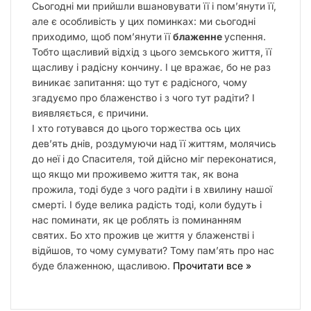
Сьогодні ми прийшли вшановувати її і пом’янути її,
але є особливість у цих поминках: ми сьогодні
приходимо, щоб пом’янути її
блаженне
успення.
Тобто щасливий відхід з цього земського життя, її
щасливу і радісну кончину. І це вражає, бо не раз
виникає запитання: що тут є радісного, чому
згадуємо про блаженство і з чого тут радіти? І
виявляється, є причини.
І хто готувався до цього торжества ось цих
дев’ять днів, роздумуючи над її життям, молячись
до неї і до Спасителя, той дійсно міг переконатися,
що якщо ми проживемо життя так, як вона
прожила, тоді буде з чого радіти і в хвилину нашої
смерті. І буде велика радість тоді, коли будуть і
нас поминати, як це роблять із поминанням
святих. Бо хто прожив це життя у блаженстві і
відйшов, то чому сумувати? Тому пам’ять про нас
буде блаженною, щасливою.
Прочитати все »