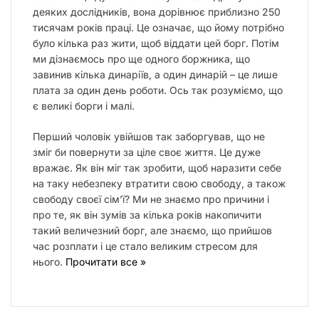
деяких дослідників, вона дорівнює приблизно 250
тисячам років праці. Це означає, що йому потрібно
було кілька раз жити, щоб віддати цей борг. Потім
ми дізнаємось про ще одного боржника, що
завинив кілька динаріїв, а один динарій – це лише
плата за один день роботи. Ось так розуміємо, що
є великі борги і малі.
Перший чоловік увійшов так заборгував, що не
зміг би повернути за ціле своє життя. Це дуже
вражає. Як він міг так зробити, щоб наразити себе
на таку небезпеку втратити свою свободу, а також
свободу своєї сімʼї? Ми не знаємо про причини і
про те, як він зумів за кілька років накопичити
такий величезний борг, але знаємо, що прийшов
час розплати і це стало великим стресом для
нього.
Прочитати все »