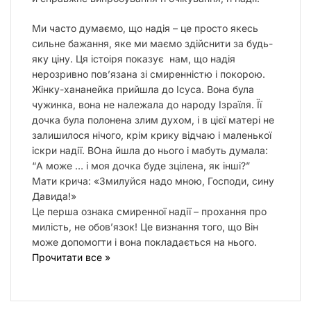
Ми часто думаємо, що надія – це просто якесь
сильне бажання, яке ми маємо здійснити за будь-
яку ціну. Ця істоіря показує нам, що надія
нерозривно пов’язана зі смиренністю і покорою.
Жінку-хананейка прийшла до Ісуса. Вона була
чужинка, вона не належала до народу Ізраїля. Її
дочка була полонена злим духом, і в цієї матері не
залишилося нічого, крім крику відчаю і маленької
іскри надії. ВОна йшла до нього і мабуть думала:
“А може … і моя дочка буде зцілена, як інші?”
Мати крича: «Змилуйся надо мною, Господи, сину
Давида!»
Це перша ознака смиренної надії – прохання про
милість, не обовʼязок! Це визнання того, що Він
може допомогти і вона покладається на нього.
Прочитати все »