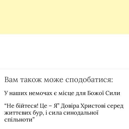
Вам також може сподобатися:
У наших немочах є місце для Божої Сили
“Не бійтеся! Це – Я” Довіра Христові серед
життєвих бур, і сила синодальної
спільноти”