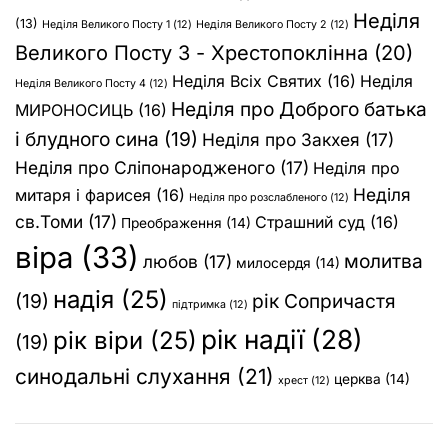
Неділя
(13)
Неділя Великого Посту 1
(12)
Неділя Великого Посту 2
(12)
Великого Посту 3 - Хрестопоклінна
(20)
Неділя Всіх Святих
(16)
Неділя
Неділя Великого Посту 4
(12)
Неділя про Доброго батька
МИРОНОСИЦЬ
(16)
і блудного сина
(19)
Неділя про Закхея
(17)
Неділя про Сліпонародженого
(17)
Неділя про
Неділя
митаря і фарисея
(16)
Неділя про розслабленого
(12)
св.Томи
(17)
Страшний суд
(16)
Преображення
(14)
віра
(33)
молитва
любов
(17)
милосердя
(14)
надія
(25)
(19)
рік Сопричастя
підтримка
(12)
рік надії
(28)
рік віри
(25)
(19)
синодальні слухання
(21)
церква
(14)
хрест
(12)