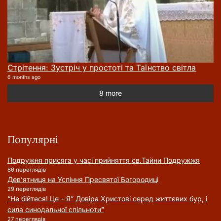
Стрітення: Зустріч у простоті та Таїнство світла
6 months ago
8 more
Популярні
Подружня присягa у часі прийняття cв.Тайни Подружжя
86 переглядів
Дев’ятниця на Успіння Пресвятої Богородиці
29 переглядів
“Не бійтеся! Це – Я” Довіра Христові серед життєвих бур, і
сила синодальної спільноти”
27 переглядів