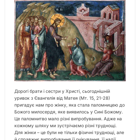
Дорогі брати і сестри у Христі, сьогоднішній
уривок з Євангелія від Матея (М
т. 15, 21-28)
пригадує нам про жінку, яка стала паломницею до
Божого милосердя, яке виявилось у Сині Божому.
Це паломнитво мало різні випробування. Адже на
кожному шляху ми зустрічаємо різні труднощі.
Для жінки – це були не тільки фізичні труднощі, але
й справжнє випробування її очікування, її надії.