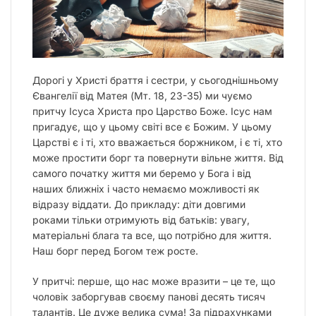
Дорогі у Христі браття і сестри, у сьогоднішньому
Євангелії від Матея (Мт. 18, 23-35) ми чуємо
притчу Ісуса Христа про Царство Боже. Ісус нам
пригадує, що у цьому світі все є Божим. У цьому
Царстві є і ті, хто вважається боржником, і є ті, хто
може простити борг та повернути вільне життя. Від
самого початку життя ми беремо у Бога і від
наших ближніх і часто немаємо можливості як
відразу віддати. До прикладу: діти довгими
роками тільки отримують від батьків: увагу,
матеріальні блага та все, що потрібно для життя.
Наш борг перед Богом теж росте.
У притчі: перше, що нас може вразити – це те, що
чоловік заборгував своєму панові десять тисяч
талантів. Це дуже велика сума! За підрахунками