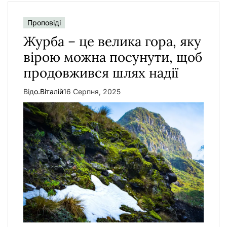
Проповіді
Журба – це велика гора, яку
вірою можна посунути, щоб
продовжився шлях надії
Від
о.Віталій
16 Серпня, 2025