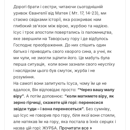
Дорогі брати і сестри, читаючи сьогоднішній
уривок Євангелії від Матея (
Мт. 17, 14-23
), ми
стаємо свідками історії, яка розкриває нам
глибокий зв’язок між вірою, журбою та надією.
Ісус і троє апостоли повертались із паломництва,
яке звершили на Таворську гору і де відбулось
Господнє преображення. До них спішить один
батько і приводить свого хворого сина, а учні, як
ми чули, не змогли зцілити його. Це мабуть була
перша ситуація, коли вони зазнали свого неуспіху
і наслідком цього був смуток, журба і не
розуміння.
На самоті вони запитують Ісуса, чому їм це не
вдалося, Він відповідає просто:
“Через вашу малу
віру”
. А потім доповнює:
“коли матимете віру, як
зерно гірчиці, скажете цій горі: перенесися
звідси туди – і вона перенесеться”
. Без сумніву,
що Ісус не говорив про гору, біля якої вони стояли,
але натякав їм на гору, яка постала в їхніх серцях і
назва цій горі: ЖУРБА.
Прочитати все »