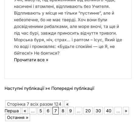
насичені і втомлені, відпливають без Учителя.
Відпливають у місце не тільки “пустинне”, але й
небезпечне, бо не має тверді. Хоч вони були
досвідченими рибалками, але море вночі, та ще й
під час бурі, завжди приносить відчуття тривоги.
Морська буря, ніч, страх… і раптом – Ісус, Який іде
по воді і промовляє: «Будьте спокійні — це Я, не
бійтеся!» Не боятися?
Прочитати все »
Наступні публікації »
« Попередні публікації
Сторінка 7 всіх разом 124
«
Перша
«
...
5
6
7
8
9
...
20
30
40
...
»
Остання »