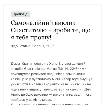
Проповіді
Самонадійний виклик
Спастителю – зроби те, що
я тебе прошу!
Від
о.Віталій
9 Серпня, 2025
Дорогі брати і сестри у Христі, у сьогоднішній
історії з Євангелія від Матея (Мт 14, 22-34) ми
пригадуємо розвиток подій після помноження
хлібів і риб у пустинному місці. Тепер Ісус змушує
учнів сісти в човен і вирушити на інший бік. Він не
йде з ними відразу, залишається на самоті… Для
Нього це було важливо — виконати те, задля чого
прийшов у самітнє місце.
Учні, мабуть, під враженнями від великого чуда,