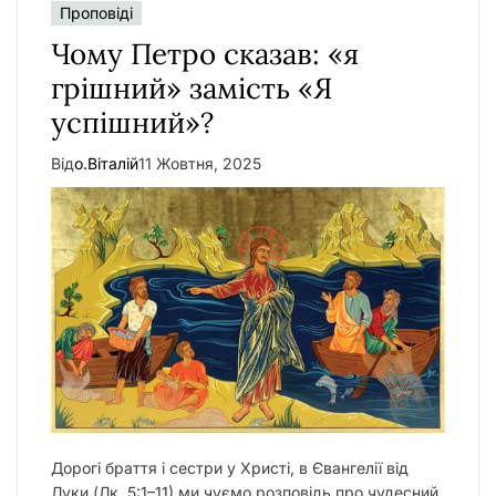
Проповіді
у
Чому Петро сказав: «я
грішний» замість «Я
успішний»?
Від
о.Віталій
11 Жовтня, 2025
Дорогі браття і сестри у Христі, в Євангелії від
Луки (Лк. 5:1–11) ми чуємо розповідь про чудесний