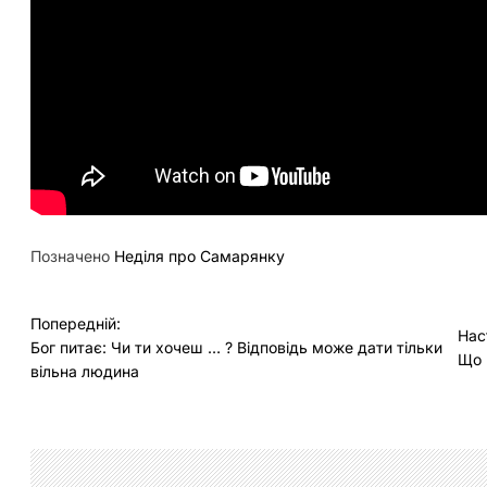
Позначено
Неділя про Самарянку
Н
Попередній:
Нас
Бог питає: Чи ти хочеш … ? Відповідь може дати тільки
а
Що 
вільна людина
в
і
г