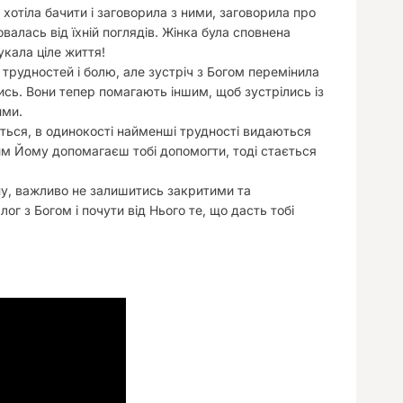
хотіла бачити і заговорила з ними, заговорила про
валась від їхній поглядів. Жінка була сповнена
укала ціле життя!
 трудностей і болю, але зустріч з Богом перемінила
ились. Вони тепер помагають іншим, щоб зустрілись із
ими.
уються, в одинокості найменші трудності видаються
им Йому допомагаєш тобі допомогти, тоді стається
йну, важливо не залишитись закритими та
ог з Богом і почути від Нього те, що дасть тобі