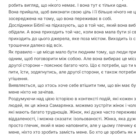
робить вигляд, що нікого немає. І вона тут є тільки одна.
Вона прийшла, щоб виконати свою ціль і її більше нічого не
зосереджена на тому, що вона переживає в собі.
Дослідники Біблії на підказують, що в той час, який вона вибр
обідали. А вона приходить той час, коли вона мала бути зі св
приходить до цього джерела, яке поза містом. Виходить із 
трошечки далеко від всіх.
Як правило – це місце мало бути людним тому, що люди прих
одним, щоб поговорити між собою. Але вона вибирає це місце
другої сторони – пояснює багато чого. Що є потреби, що ти 
пити, їсти, зодягнутись, але другої сторони, є також потреб
утішення.
Виявляється, що хтось хоче себе втішити тим, що він має бут
мене ніхто не зачіпав.
Роздумуючи над цією історією в контексті подій, які кожен
людей, як ця жінка Самарянка. можемо зустріти жінок і чолов
які мають багато труднощів. Жінок, які дуже часто пережива
віддаленості, і можна сказати: ізольованості. Жінка, яка дуже
просто глечик, який я маю наповнити, але у цьому глечику є 
мене, ніхто хто зробить замість мене. Бо хто це зробить як не