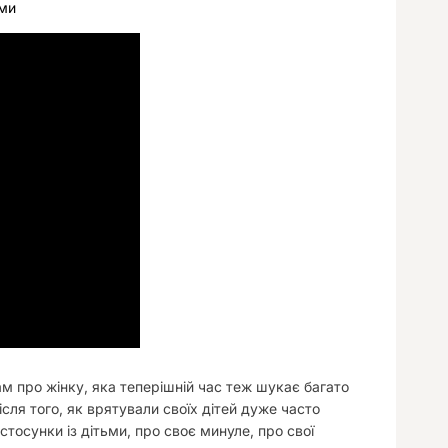
ами
у
ам про жінку, яка теперішній час теж шукає багато
ісля того, як врятували своїх дітей дуже часто
тосунки із дітьми, про своє минуле, про свої