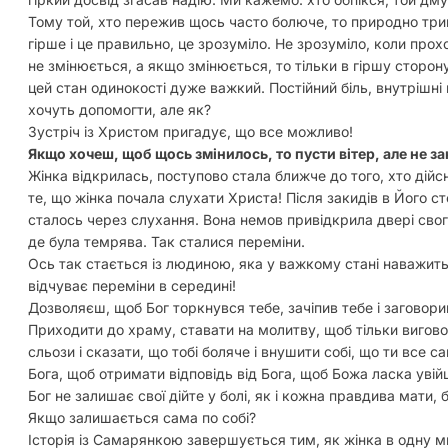
Тому той, хто пережив щось часто болюче, то природно трим
гірше і це правильно, це зрозуміло. Не зрозуміло, коли прох
не змінюється, а якщо змінюється, то тільки в гіршу сторон
цей стан одинокості дуже важкий. Постійний біль, внутрішні м
хочуть допомогти, але як?
Зустріч із Христом пригадує, що все можливо!
Якщо хочеш, щоб щось змінилось, то пусти вітер, але не за
Жінка відкрилась, поступово стала ближче до того, хто дійс
те, що жінка почала слухати Христа! Після закидів в Його ст
сталось через слухання. Вона немов привідкрила двері свого
де була темрява. Так сталися переміни.
Ось так стається із людиною, яка у важкому стані наважить
відчуває переміни в середині!
Дозволяєш, щоб Бог торкнувся тебе, зачіпив тебе і заговори
Приходити до храму, ставати на молитву, щоб тільки вигово
сльози і сказати, що тобі боляче і внушити собі, що ти все
Бога, щоб отримати відповідь від Бога, щоб Божа ласка увійшл
Бог не залишає свої дійте у болі, як і кожна правдива мати,
Якщо залишається сама по собі?
Історія із Самарянкою завершується тим, як жінка в одну ми