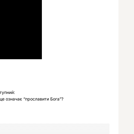
тупний:
це означає “прославити Бога”?