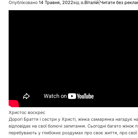
Опубліковано
14 Травня, 2022
від
о.Віталій
|
Читати без рекл
Христос воскрес
Дорогі Браття і сестри у Христі, жінка самарянка нагадує н
відповідає на свої болючі запитання. Сьогодні багато жінок п
перебувають у глибоких роздумах про своє життя, про свої с