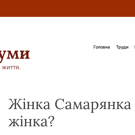
думи
Головна
Труди
 життя.
Жінка Самарянка 
жінка?