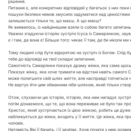
рішення.
Питання є, але конкретних відповідей у багатьох з них поки 
пошуки безпеки немов змусили задуматися над цінностями ж
залишається тільки те, що маєш. А що маєш?
Як виявилось, із найціннішим взяли із собою багато запитань
Уважно згадуючи історію зустрічі Ісуса із Самарянкою, за
є і там, де вона є! Більше того: чекає її там, де би ніколи 
Тому людині слід бути відкритою на зустріч із Богом. Слід б
тебе до відповіді на твої складні запитання.
Самотність Самарянки показує драму жінки, яка сама щось х
Показує жінку, яка хоче тримати на відстані навіть самого 
може полегшити свій шлях життя, але насправді топчеться н
Не вартує йти цим обманним ніби шляхом, який тільки ство
Отож, слухаючи цю історію, історію, яка нам нагадує зустрі
потім дізнаємося, що те, що вона переживає не було так прос
Христос, який зустрічається із цією жінкою, робить це дуже
наближується до жінки, входить у її життя. Це жінка, яка при
чоловік.
Натомість Він її бачить, і її зачіпає. Хоче почати з нею розм