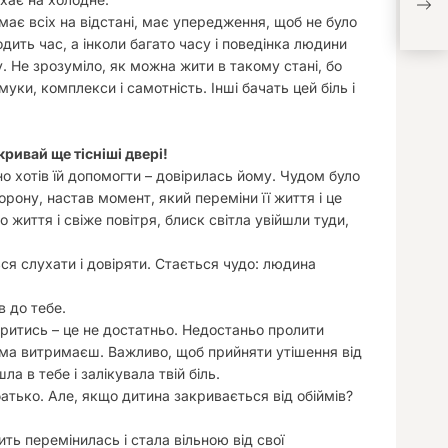
ає всіх на відстані, має упередження, щоб не було
одить час, а інколи багато часу і поведінка людини
у. Не зрозуміло, як можна жити в такому стані, бо
уки, комплекси і самотність. Інші бачать цей біль і
кривай ще тісніші двері!
но хотів їй допомогти – довірилась йому. Чудом було
орону, настав момент, який переміни її життя і це
 життя і свіже повітря, блиск світла увійшли туди,
ся слухати і довіряти. Стається чудо: людина
в до тебе.
ритись – це не достатньо. Недостаньо пролити
 сама витримаєш. Важливо, щоб прийняти утішення від
а в тебе і залікувала твій біль.
 батько. Але, якщо дитина закривається від обіймів?
ть перемінилась і стала вільною від свої