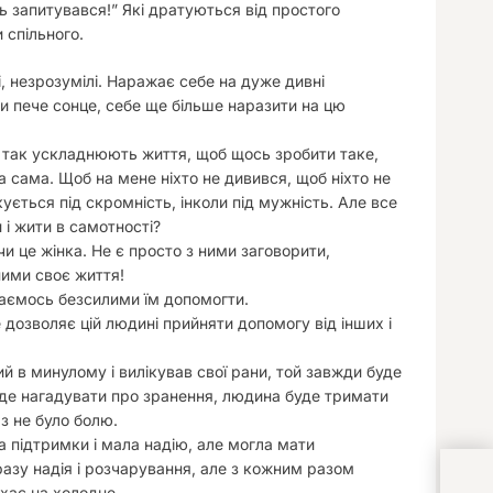
сь запитувався!” Які дратуються від простого
и спільного.
і, незрозумілі. Наражає себе на дуже дивні
ли пече сонце, себе ще більше наразити на цю
мій так ускладнюють життя, щоб щось зробити таке,
а сама. Щоб на мене ніхто не дивився, щоб ніхто не
ується під скромність, інколи під мужність. Але все
і жити в самотності?
чи це жінка. Не є просто з ними заговорити,
ними своє життя!
ваємось безсилими їм допомогти.
дозволяє цій людині прийняти допомогу від інших і
й в минулому і вилікував свої рани, той завжди буде
і буде нагадувати про зранення, людина буде тримати
аз не було болю.
а підтримки і мала надію, але могла мати
разу надія і розчарування, але з кожним разом
ухає на холодне.