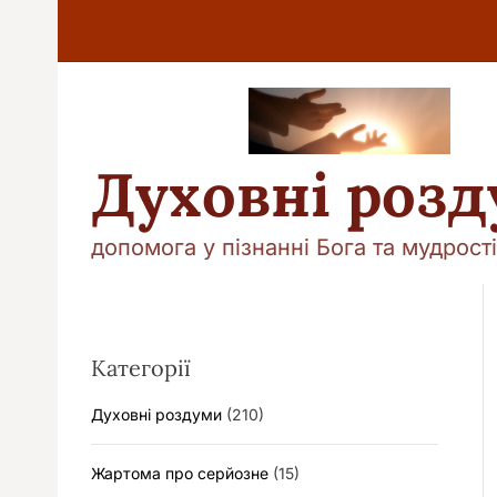
П
е
р
е
й
т
и
Духовні роз
д
о
в
допомога у пізнанні Бога та мудрості
м
і
с
т
у
Категорії
Духовні роздуми
(210)
Жартома про серйозне
(15)