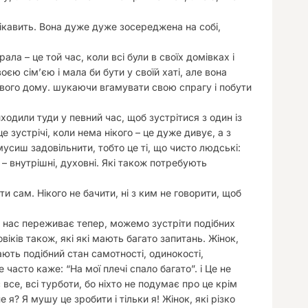
 цікавить. Вона дуже дуже зосереджена на собі,
ала – це той час, коли всі були в своїх домівках і
оєю сім’єю і мала би бути у своїй хаті, але вона
свого дому. шукаючи вгамувати свою спрагу і побути
одили туди у певний час, щоб зустрітися з один із
 зустрічі, коли нема нікого – це дуже дивує, а з
мусиш задовільнити, тобто це ті, що чисто людські:
и – внутрішні, духовні. Які також потребують
и сам. Нікого не бачити, ні з ким не говорити, щоб
 з нас переживає тепер, можемо зустріти подібних
іків також, які які мають багато запитань. Жінок,
ють подібний стан самотності, одинокості,
 часто каже: “На мої плечі спало багато”. і Це не
все, всі турботи, бо ніхто не подумає про це крім
 я? Я мушу це зробити і тільки я! Жінок, які різко