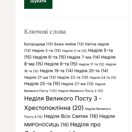
у
к
:
Ключові слова
Богородиця
(13)
Божа любов
(13)
Квітна неділя
Неділя 5-та
(13)
Неділя 2-га
(13)
Неділя 3-тя
(12)
(15)
Неділя 6-та
(15)
Неділя
Неділя 7-ма
(14)
8-ма
(15)
Неділя 9-та
(15)
Неділя 17-та
(12)
Неділя
Неділя 19-та
(14)
Неділя 20-та
(14)
18-та
(12)
Неділя 21-ша
(13)
Неділя 22-га
(13)
Неділя 24-та
(12)
Неділя 25-та
(15)
Неділя 27-ма
(13)
Неділя
Великого Посту 1
(12)
Неділя Великого Посту 2
(12)
Неділя Великого Посту 3 -
Хрестопоклінна
(20)
Неділя Великого
Неділя Всіх Святих
(16)
Неділя
Посту 4
(12)
Неділя про
МИРОНОСИЦЬ
(16)