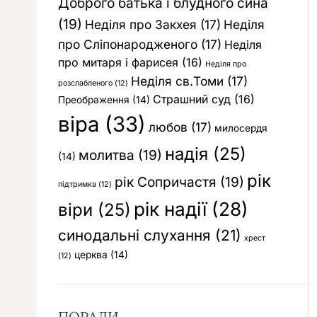
Доброго батька і блудного сина
(19)
Неділя про Закхея
(17)
Неділя
про Сліпонародженого
(17)
Неділя
про митаря і фарисея
(16)
Неділя про
Неділя св.Томи
(17)
розслабленого
(12)
Страшний суд
(16)
Преображення
(14)
віра
(33)
любов
(17)
милосердя
надія
(25)
молитва
(19)
(14)
рік
рік Сопричастя
(19)
підтримка
(12)
рік надії
(28)
віри
(25)
синодальні слухання
(21)
хрест
церква
(14)
(12)
ПОРАДИ