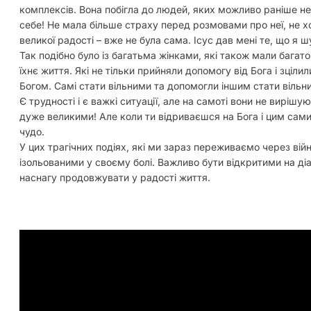
комплексів. Вона побігла до людей, яких можливо раніше не 
себе! Не мала більше страху перед розмовами про неї, не хо
великої радості – вже не була сама. Ісус дав мені те, що я ш
Так подібно було із багатьма жінками, які також мали багато
їхнє життя. Які не тільки прийняли допомогу від Бога і зціл
Богом. Самі стати вільними та допомогли іншим стати вільн
Є трудності і є важкі ситуації, але на самоті вони не виріш
дуже великими! Але коли ти відриваєшся на Бога і цим сам
чудо.
У цих трагічних подіях, які ми зараз переживаємо через ві
ізольованими у своєму болі. Важливо бути відкритими на діал
наснагу продовжувати у радості життя.