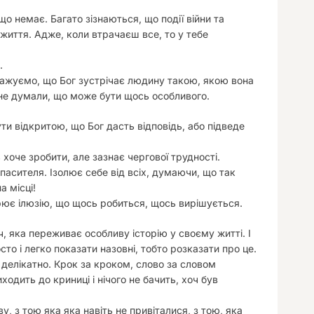
що немає. Багато зізнаються, що події війни та
иття. Адже, коли втрачаєш все, то у тебе
.
уважуємо, що Бог зустрічає людину такою, якою вона
ми не думали, що може бути щось особливого.
ути відкритою, що Бог дасть відповідь, або підведе
оче зробити, але зазнає чергової трудності.
Спасителя. Ізолює себе від всіх, думаючи, що так
а місці!
рює ілюзію, що щось робиться, щось вирішується.
ч, яка переживає особливу історію у своєму житті. І
то і легко показати назовні, тобто розказати про це.
 делікатно. Крок за кроком, слово за словом
ходить до криниці і нічого не бачить, хоч був
ову, з тою яка яка навіть не привіталися, з тою, яка