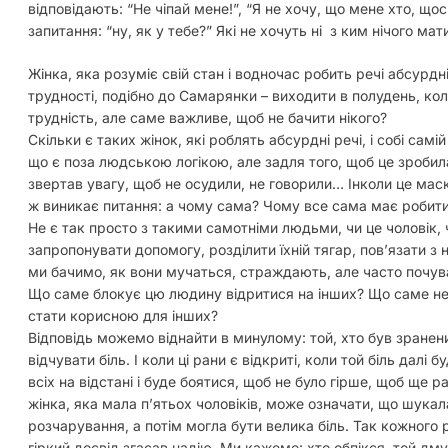
відповідають: “Не чіпай мене!”, “Я не хочу, що мене хто, що
запитання: “ну, як у тебе?” Які не хочуть ні з ким нічого мат
Жінка, яка розуміє свій стан і водночас робить речі абсурдн
трудності, подібно до Самарянки – виходити в полудень, ко
трудність, але саме важливе, щоб не бачити нікого?
Скільки є таких жінок, які роблять абсурдні речі, і собі са
що є поза людською логікою, але задля того, щоб це зробил
звертав увагу, щоб не осудили, не говорили… Інколи це маск
ж виникає питання: а чому сама? Чому все сама має робити 
Не є так просто з такими самотніми людьми, чи це чоловік, 
запропонувати допомогу, розділити їхній тягар, повʼязати з 
ми бачимо, як вони мучаться, страждають, але часто почу
Що саме блокує цю людину відритися на інших? Що саме не 
стати корисною для інших?
Відповідь можемо віднайти в минулому: той, хто був зранени
відчувати біль. І коли ці рани є відкриті, коли той біль дал
всіх на відстані і буде боятися, щоб не було гірше, щоб ще р
жінка, яка мала пʼятьох чоловіків, може означати, що шукал
розчарування, а потім могла бути велика біль. Так кожного 
гіркий досвід згасав надію. Ми кажемо: хто обпікся, той дм