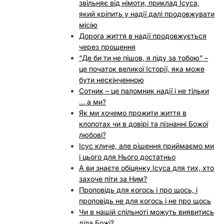
звільняє від німоти, приклад Ісуса,
який кріпить у надії далі продовжувати
місію
Дорога життя в надії продовжується
через прощення
“Де би ти не пішов, я піду за тобою” –
це початок великої Історії, яка може
бути нескінченною
Сотник – це паломник надії і не тільки
… а ми?
Як ми хочемо прожити життя в
клопотах чи в довірі та пізнанні Божої
любові?
Ісус кличе, але рішення приймаємо ми
і цього для Нього достатньо
А ви знаєте обіцянку Ісуса для тих, хто
захоче піти за Ним?
Проповідь для когось і про щось, і
проповідь не для когось і не про щось
Чи в нашій спільноті можуть виявитись
діла Божі?