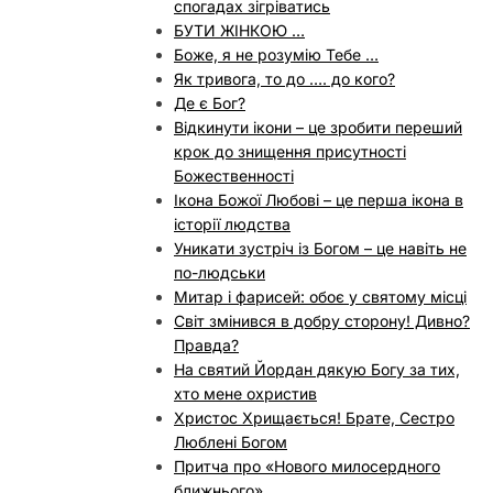
спогадах зігріватись
БУТИ ЖІНКОЮ …
Боже, я не розумію Тебе …
Як тривога, то до …. до кого?
Де є Бог?
Відкинути ікони – це зробити переший
крок до знищення присутності
Божественності
Ікона Божої Любові – це перша ікона в
історії людства
Уникати зустріч із Богом – це навіть не
по-людськи
Митар і фарисей: обоє у святому місці
Світ змінився в добру сторону! Дивно?
Правда?
На святий Йордан дякую Богу за тих,
хто мене охристив
Христос Хрищається! Брате, Сестро
Люблені Богом
Притча про «Нового милосердного
ближнього»