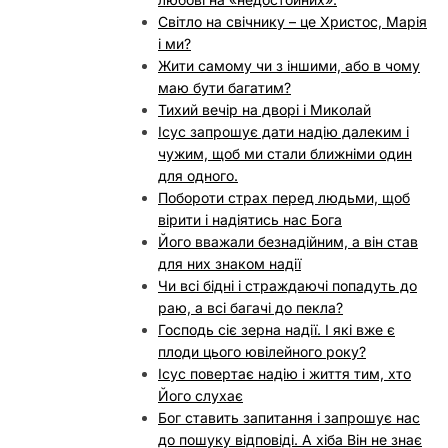
Світло на свічнику – це Христос, Марія
і ми?
Жити самому чи з іншими, або в чому
маю бути багатим?
Тихий вечір на дворі і Миколай
Ісус запрошує дати надію далеким і
чужим, щоб ми стали ближніми один
для одного.
Побороти страх перед людьми, щоб
вірити і надіятись нас Бога
Його вважали безнадійним, а він став
для них знаком надії
Чи всі бідні і страждаючі попадуть до
раю, а всі багачі до пекла?
Господь сіє зерна надії. І які вже є
плоди цього ювілейного року?
Ісус повертає надію і життя тим, хто
Його слухає
Бог ставить запитання і запрошує нас
до пошуку відповіді. А хіба Він не знає