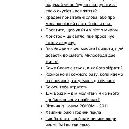
подумай чи не будеш шкодувати за
свою скупість все життя?
Крадені привітальні слова, або про
меланхолічний настрій після свят
Простити, щоб увійти у піст з миром
Христос – це світло, яке просвічує
кожну людину.
Зло бажає тільки мучити і нищити, щоб
довести до смерті. Милосердя дає
життя!
Боже Слово сіється, а як його зібрати?
Кожної ночі і кожного разу, коли йдемо
на спочинок, готуємось до вічності
Боюсь тебе втратити
Дім Божий – дім молитви? Чи з нього
зробили печеру розбишак?
Вітання із Новим РОКОМ – 2011
Хвилини раю і години пекла
І як бажаєте, щоб вам чинили люди,
чиніть їм і ви так само