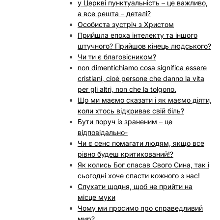
у Церкві пунктуальність – це важливо,
а все решта – деталі?
Особиста зустріч з Христом
Прийшла епоха інтелекту та іншого
штучного? Прийшов кінець людського?
Чи ти є благовісником?
non dimentichiamo cosa significa essere
cristiani, cioè persone che danno la vita
per gli altri, non che la tolgono.
Що ми маємо сказати і як маємо діяти,
коли хтось відкриває свій біль?
Бути поруч із зраненим – це
відповідально-
Чи є сенс помагати людям, якщо все
рівно будеш критикований!?
Як колись Бог спасав Свого Сина, так і
сьогодні хоче спасти кожного з нас!
Слухати щодня, щоб не прийти на
місце муки
Чому ми просимо про справедливий
мир?