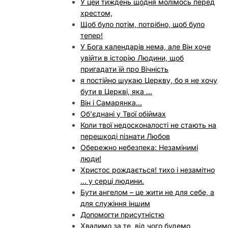
У цей тиждень щодня молімось перед
хрестом,
Щоб було потім, потрібно, щоб було
тепер!
У Бога календарів нема, але Він хоче
увійти в історію Людини, щоб
пригадати їй про Вічність
я постійно шукаю Церкву, бо я не хочу
бути в Церкві, яка …
Він і Самарянка…
Об’єднані у Твої обіймах
Коли твої недосконалості не стають на
перешкоді пізнати Любов
Обережно небезпека: Незамінимі
люди!
Христос рождається! тихо і незамітно
… у серці людини.
Бути ангелом – це жити не для себе, а
для служіння іншим
Допомогти присутністю
Хвалимо за те, від чого будемо