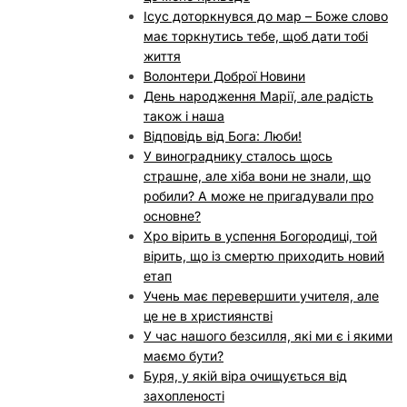
Ісус доторкнувся до мар – Боже слово
має торкнутись тебе, щоб дати тобі
життя
Волонтери Доброї Новини
День народження Марії, але радість
також і наша
Відповідь від Бога: Люби!
У винограднику сталось щось
страшне, але хіба вони не знали, що
робили? А може не пригадували про
основне?
Хро вірить в успення Богородиці, той
вірить, що із смертю приходить новий
етап
Учень має перевершити учителя, але
це не в християнстві
У час нашого безсилля, які ми є і якими
маємо бути?
Буря, у якій віра очищується від
захопленості