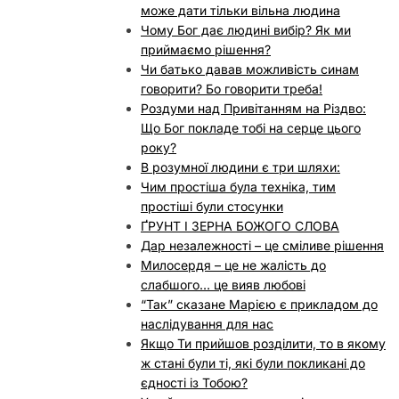
може дати тільки вільна людина
Чому Бог дає людині вибір? Як ми
приймаємо рішення?
Чи батько давав можливість синам
говорити? Бо говорити треба!
Роздуми над Привітанням на Різдво:
Що Бог покладе тобі на серце цього
року?
В розумної людини є три шляхи:
Чим простіша була техніка, тим
простіші були стосунки
ҐРУНТ І ЗЕРНА БОЖОГО СЛОВА
Дар незалежності – це сміливе рішення
Милосердя – це не жалість до
слабшого… це вияв любові
“Так” сказане Марією є прикладом до
наслідування для нас
Якщо Ти прийшов розділити, то в якому
ж стані були ті, які були покликані до
єдності із Тобою?