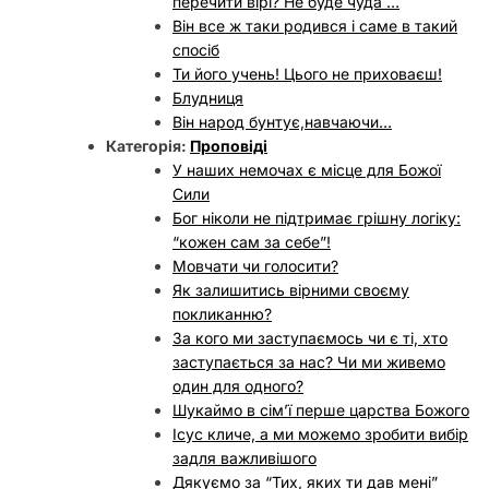
перечити вірі? Не буде чуда …
Він все ж таки родився і саме в такий
спосіб
Ти його учень! Цього не приховаєш!
Блудниця
Він народ бунтує,навчаючи…
Категорія:
Проповіді
У наших немочах є місце для Божої
Сили
Бог ніколи не підтримає грішну логіку:
“кожен сам за себе”!
Мовчати чи голосити?
Як залишитись вірними своєму
покликанню?
За кого ми заступаємось чи є ті, хто
заступається за нас? Чи ми живемо
один для одного?
Шукаймо в сімʼї перше царства Божого
Ісус кличе, а ми можемо зробити вибір
задля важливішого
Дякуємо за “Тих, яких ти дав мені”