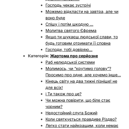
Господь чекає зустрічі
Можемо відкласти на завтра, але чи
воно буде
Спішу і потім шкодую …
Молитва святого Єфрема
Якщо ти шукаєш людської слави, то
будь готовим отримати її сповна
Господи, тобі довіряю…
Категорія:
Жартома про серйозне
Раб нелюдської системи
Молимось, чи “крутимо голову”?
Просимо про одне, але хочемо інше…
Кінець світу на два тижні пізніше! не
для всіх!
і Ти також про це?
Чи можна повірити, що біле стає
чорним?
Недостойний слуга Божий
Коли святкується правдиве Різдво?
Легко стати найкращим, коли немає