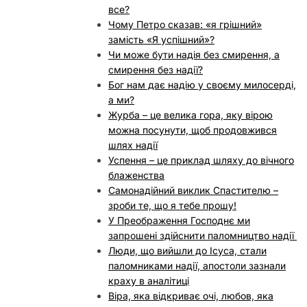
все?
Чому Петро сказав: «я грішний»
замість «Я успішний»?
Чи може бути надія без смирення, а
смирення без надії?
Бог нам дає надію у своєму милосерді,
а ми?
Журба – це велика гора, яку вірою
можна посунути, щоб продовжився
шлях надії
Успення – це приклад шляху до вічного
блаженства
Самонадійний виклик Спастителю –
зроби те, що я тебе прошу!
У Преображення Господнє ми
запрошені здійснити паломництво надії
Люди, що вийшли до Ісуса, стали
паломниками надії, апостоли зазнали
краху в аналітиці
Віра, яка відкриває очі, любов, яка