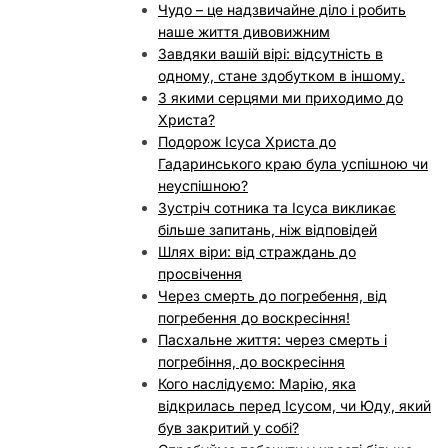
Чудо – це надзвичайне діло і робить
наше життя дивовижним
Завдяки вашій вірі: відсутність в
одному, стане здобутком в іншому.
З якими серцями ми приходимо до
Христа?
Подорож Ісуса Христа до
Гадаринського краю була успішною чи
неуспішною?
Зустріч сотника та Ісуса викликає
більше запитань, ніж відповідей
Шлях віри: від страждань до
просвічення
Через смерть до погребення, від
погребення до воскресіння!
Пасхальне життя: через смерть і
погребіння, до воскресіння
Кого наслідуємо: Марію, яка
відкрилась перед Ісусом, чи Юду, який
був закритий у собі?