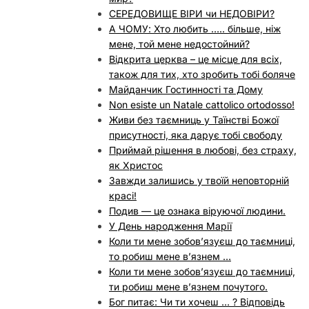
СЕРЕДОВИЩЕ ВІРИ чи НЕДОВІРИ?
А ЧОМУ: Хто любить ….. більше, ніж
мене, той мене недостойний?
Відкрита церква – це місце для всіх,
також для тих, хто зробить тобі боляче
Майданчик Гостинності та Дому
Non esiste un Natale cattolico ortodosso!
Живи без таємниць у Таїнстві Божої
присутності, яка дарує тобі свободу
Приймай рішення в любові, без страху,
як Христос
Завжди залишись у твоїй неповторній
красі!
Подив — це ознака віруючої людини.
У День народження Марії
Коли ти мене зобов’язуєш до таємниці,
то робиш мене в’язнем …
Коли ти мене зобов’язуєш до таємниці,
ти робиш мене в’язнем почутого.
Бог питає: Чи ти хочеш … ? Відповідь