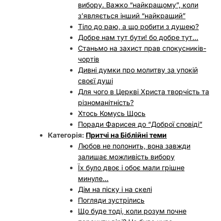
вибору. Важко “найкращому”, коли
з’являється інший “найкращий”
Тіло до раю, а що робити з душею?
Добре нам тут бути! бо добре тут…
Станьмо на захист прав спокусників-
чортів
Дивні думки про молитву за упокій
своєї душі
Для чого в Церкві Христа творчість та
різноманітність?
Хтось Комусь Щось
Поради Фарисея до “Доброї сповіді”
Категорія:
Притчі на Біблійні теми
Любов не полонить, вона завжди
залишає можливість вибору
Їх було двоє і обоє мали грішне
минуле…
Дім на піску і на скелі
Погляди зустрілись
Що буде тоді, коли розум почне