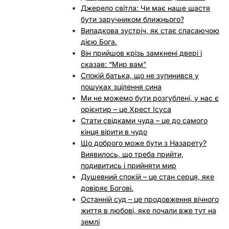
Джерело світла: Чи має наше щастя
бути заручником ближнього?
Випадкова зустріч, як стає спасаючою
дією Бога.
Він прийшов крізь замкнені двері і
сказав: “Мир вам”
Спокій батька, що не зупинився у
пошуках зцілення сина
Ми не можемо бути розгублені, у нас є
орієнтир – це Хрест Ісуса
Стати свідками чуда – це до самого
кінця вірити в чудо
Що доброго може бути з Назарету?
Виявилось, що треба прийти,
подивитись і прийняти мир
Душевний спокій – це стан серця, яке
довіряє Богові.
Останній суд – це продовження вічного
життя в любові, яке почали вже тут на
землі