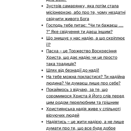
Зустрів самарянку, яка потім стала
місіонеркою, або про те, чому нездатні
свідчити живого Бога
Господь тебе питає: “Чи ти бажаєш ….
?” Яке свідчення ти даєш іншим?
Що знищує у нас надію, а що скріплює
її?
Пасха – це Торжество Воскресіння
Христа, що дає надію чи це просто
така традиція?
Шлях від безнадії до надії!
На тебе можна покластися? Ти надійна
людина? Чи думаєш лише про себе?
Покаймось з відчаю, за те, що
соромимося Христа й Його слів перед
цим родом перелюбним та грішним
Християнська надія живе у спільноті
віруючих людей
Надіятись – це жити надією, а не лише
думати про те, що все буде добре