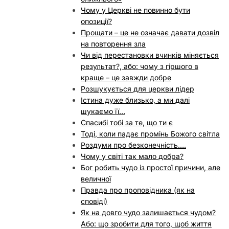
Чому у Церкві не повинно бути
опозиції?
Прощати – це не означає давати дозвіл
на повторення зла
Чи від перестановки вчинків міняється
результат?, або: чому з гіршого в
краще – це завжди добре
Розшукується для церкви лідер
Істина дуже близько, а ми далі
шукаємо її…
Спасибі тобі за те, що ти є
Тоді, коли падає промінь Божого світла
Роздуми про безконечність….
Чому у світі так мало добра?
Бог робить чудо із простої причини, але
величної
Правда про проповідника (як на
сповіді)
Як на довго чудо залишається чудом?
Або: що зробити для того, щоб життя