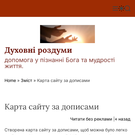
П
е
М
П
П
е
е
о
р
н
р
ш
е
ю
е
у
й
м
к
т
и
к
и
а
Духовні роздуми
д
ч
о
к
допомога у пізнанні Бога та мудрості
о
в
життя.
л
м
ь
і
о
Home
»
Зміст
»
Карта сайту за дописами
р
с
о
т
в
у
о
г
Карта сайту за дописами
о
р
е
Читати без реклами
|
« назад
ж
и
Створена карта сайту за дописами, щоб можна було легко
м