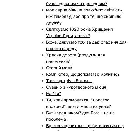
було чудесним чи пречудним?
моє серце більше полюбило світлість
ніж темряву, або про те, що скріпило
дружбу
Святкуємо 1020 років Хрищення
України-Руси, але як?
Боже, дякуємо тобі за дар спасіння для
нашого народу
Хресна дорога (роздуми для
паломників)
Старий маяк
Комп’ютер, що допомагає молитись
Твоя зустріч з Богом…
Сувенір з чудотворного місця
На “Ти”
Ти, коли промовляєш “Христос
воскрес!”, що ти маєш на увазі?
Бути зрадником? для Бога – це не
проблема …
Бути священиком – це бути взятим від