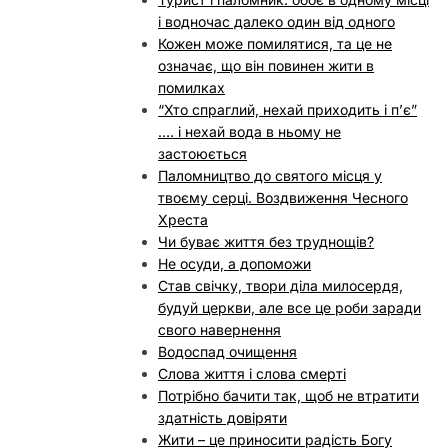
і водночас далеко один від одного
Кожен може помилятися, та це не
означає, що він повинен жити в
помилках
“Хто спраглий, нехай приходить і п’є”
…. i нехай вода в ньому не
застоюється
Паломництво до святого місця у
твоєму серці. Воздвиження Чесного
Хреста
Чи буває життя без труднощів?
Не осуди, а допоможи
Став свічку, твори діла милосердя,
будуй церкви, але все це роби заради
свого навернення
Водоспад очищення
Слова життя і слова смерті
Потрібно бачити так, щоб не втратити
здатність довіряти
Жити – це приносити радість Богу