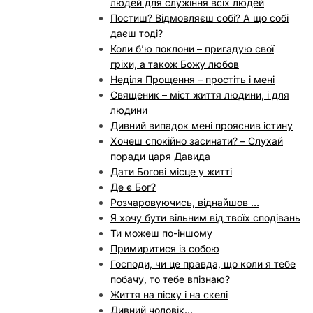
людей для служіння всіх людей
Постиш? Відмовляєш собі? А що собі
даєш тоді?
Коли б’ю поклони – пригадую свої
гріхи, а також Божу любов
Неділя Прощення – простіть і мені
Священик – міст життя людини, і для
людини
Дивний випадок мені прояснив істину
Хочеш спокійно засинати? – Слухай
поради царя Давида
Дати Богові місце у житті
Де є Бог?
Розчаровуючись, віднайшов …
Я хочу бути вільним від твоїх сподівань
Ти можеш по-іншому
Примиритися із собою
Господи, чи це правда, що коли я тебе
побачу, то тебе впізнаю?
Життя на піску і на скелі
Дивний чоловік…