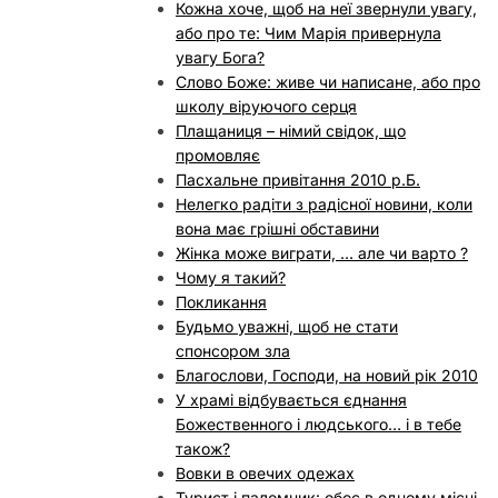
Кожна хоче, щоб на неї звернули увагу,
або про те: Чим Марія привернула
увагу Бога?
Слово Боже: живе чи написане, або про
школу віруючого серця
Плащаниця – німий свідок, що
промовляє
Пасхальне привітання 2010 р.Б.
Нелегко радіти з радісної новини, коли
вона має грішні обставини
Жінка може виграти, … але чи варто ?
Чому я такий?
Покликання
Будьмо уважні, щоб не стати
спонсором зла
Благослови, Господи, на новий рік 2010
У храмі відбувається єднання
Божественного і людського… і в тебе
також?
Вовки в овечих одежах
Турист і паломник: обоє в одному місці