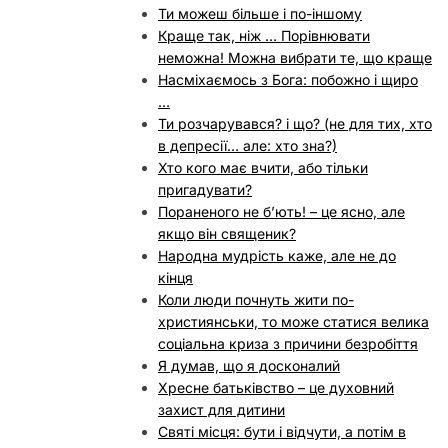
Ти можеш більше і по-іншому
Краще так, ніж … Порівнювати
неможна! Можна вибрати те, що краще
Насміхаємось з Бога: побожно і щиро
…
Ти розчарувався? і що? (не для тих, хто
в депресії… але: хто зна?)
Хто кого має вчити, або тільки
пригадувати?
Пораненого не б’ють! – це ясно, але
якщо він священик?
Народна мудрість каже, але не до
кінця
Коли люди почнуть жити по-
християнськи, то може статися велика
соціальна криза з причини безробіття
Я думав, що я досконалий
Хресне батьківство – це духовний
захист для дитини
Святі місця: бути і відчути, а потім в