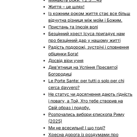
Життя – це шлях!
Із кожним роком життя стає все більш
відчутна різниця між моїм і Божим.
Пристань та Ілюзія волі
Безцінний хрест Ісуса пригадує нам
про безцінний дар у нашому житті
Радість подорожі, зустрічі і сповнення
обіцянки Бога!
Досвід віри учня
Дев’ятниця на Успіння Пресвятої
Богородиці
Le Porte Sante: per tutti o solo per chi
cerca davvero?
Не статус чи досягнення дають гідність
і повагу, а Той, Хто тебе створив на
Свій образ і подобу.
Розпочались вибори єпископа Риму
(2025)
Ми не всесильні! І що тоді?
Хресна дорога із роздумами про