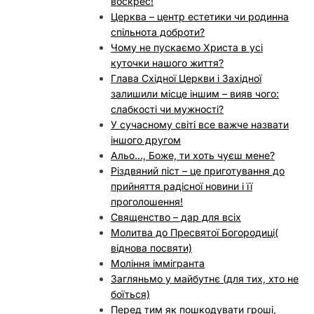
воскрес!
Церква – центр естетики чи родинна
спільнота доброти?
Чому не пускаємо Христа в усі
куточки нашого життя?
Глава Східної Церкви і Західної
залишили місце іншим – вияв чого:
слабкості чи мужності?
У сучасному світі все важче назвати
іншого другом
Альо…, Боже, ти хоть чуєш мене?
Різдвяний піст – це приготування до
прийняття радісної новини і її
проголошення!
Священство – дар для всіх
Молитва до Пресвятої Богородиці(
віднова посвяти)
Моління іммігранта
Загляньмо у майбутнє (для тих, хто не
боїться)
Перед тим як пошкодувати гроші,