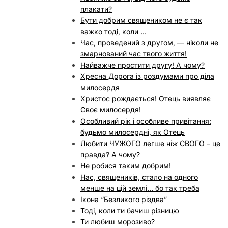
плакати?
Бути добрим священиком не є так
важко тоді, коли …
Час, проведений з другом, — ніколи не
змарнований час твого життя!
Найважче простити другу! А чому?
Хресна Дорога із роздумами про діла
милосердя
Христос рождається! Отець виявляє
Своє милосердя!
Особливий рік і особливе привітання:
будьмо милосердні, як Отець
Любити ЧУЖОГО легше ніж СВОГО – це
правда? А чому?
Не робися таким добрим!
Нас, священиків, стало на одного
менше на цій землі… бо так треба
Ікона “Безликого різдва”
Тоді, коли ти бачиш різницю
Ти любиш морозиво?