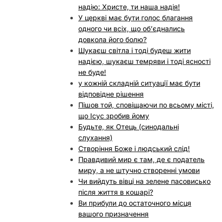
надію: Христе, ти наша надія!
У церкві має бути голос благання
одного чи всіх, що обʼєднались
довкола його болю?
Шукаєш світла і тоді будеш жити
надією, шукаєш темряви і тоді ясності
не буде!
у кожній складній ситуації має бути
відповідне рішення
Пішов той, сповіщаючи по всьому місті,
що Ісус зробив йому
Будьте, як Отець (синодальні
слухання)
Створіння Боже і людський слід!
Правдивий мир є там, де є податель
миру, а не штучно створенні умови
Чи вийдуть вівці на зелене пасовисько
після життя в кошарі?
Ви прибули до остаточного місця
вашого призначення