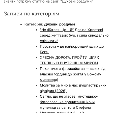
знайти потрібну статтю на сайті “Духовні роздуми”
у
Записи по категоріям
Категорія:
Духовні роздуми
“Не бійтеся! Це – Я” Довіра Христові
серед життєвих бур, і сила синодальної
спільноти”
Простота – це найкоротший шлях до
Бога.
ХРЕСНА ДОРОГА: ПРОЙТИ ШЛЯХ
ТЕРПІНЬ ІЗ ВНУТРІШНІМ МИРОМ
Покаятися з фарисейства — шлях від
власної гордині до життя у Божому
милосерді
Молитва за мир в час душпастирьких
відвідин (2026)
Світло, що не згасає: мистецько-
богословське прочитання ікони
мучеництва святого Стефана
Минають роки: 1.2.3….49