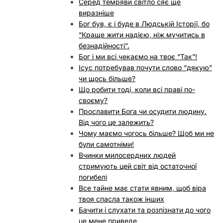
Серед темряви світло сяє ще
виразніше
Бог був, є і буде в Людській Історії, бо
“Краще жити надією, ніж мучитись в
безнадійності”.
Бог і ми всі чекаємо на твоє “Так”!
Ісус потребував почути слово “дякую”
чи щось більше?
Що робити тоді, коли всі праві по-
своєму?
Прославити Бога чи осудити людину.
Від чого це залежить?
Чому маємо чогось більше? Щоб ми не
були самотніми!
Вчинки милосердних людей
стримують цей світ від остаточної
погибелі
Все тайне має стати явним, щоб віра
твоя спасла також інших
Бачити і слухати та розпізнати до чого
це мене приведе