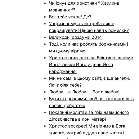
Чи існує для християн ” Хвилина
мовчання “?
Бог тебе чекає! Де?
У кризовому стані треба лише
покращувати! Ціною навіть помилки?
Великодні роздуми 2014
Тоді, коли нас роблять боржниками і
ми цьому віримо
Христос рождається! Воістино славімо
Його! тільки Його у день Його
народження.
Ми не самі в цьому світі, є ще ангели.
Які є біля тебе?
Любов… є Любов…. Бог є любов!
Бути второпними, щоб не запізнитися із
своєю добротою
Покаянні молитви за гріх навмисного
дітовбивства в лоні матері
Христос воскрес! Ми віримо в Бога
живого, котрий віддав своє життя і