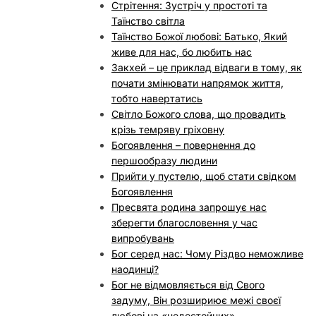
Стрітення: Зустріч у простоті та
Таїнство світла
Таїнство Божої любові: Батько, Який
живе для нас, бо любить нас
Закхей – це приклад відваги в тому, як
почати змінювати напрямок життя,
тобто навертатись
Світло Божого слова, що провадить
крізь темряву гріховну
Богоявлення – повернення до
першообразу людини
Прийти у пустелю, щоб стати свідком
Богоявлення
Пресвята родина запрошує нас
зберегти благословення у час
випробувань
Бог серед нас: Чому Різдво неможливе
наодинці?
Бог не відмовляється від Свого
задуму, Він розшириює межі своєї
любові на «недостойних».